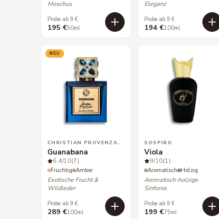
Moschus
Eleganz
Probe ab 9 €
Probe ab 9 €
195 €
194 €
50ml
100ml
NEU
CHRISTIAN PROVENZANO
SOSPIRO
Guanabana
Viola
6.4
/10
(7)
9
/10
(1)
Fruchtig
Amber
Aromatisch
Holzig
Exotische Frucht &
Aromatisch-holzige
Wildleder
Sinfonie.
Probe ab 9 €
Probe ab 9 €
289 €
199 €
100ml
75ml