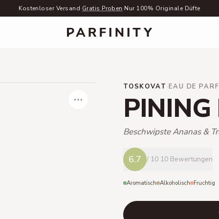
Kostenloser Versand
·
Gratis Proben
·
Nur 100% Originale Düfte
TOSKOVAT
·
EAU DE PAR
PINING
Beschwipste Ananas & T
6.7
/ 10
10 Bewertungen
Aromatisch
Alkoholisch
Fruchtig