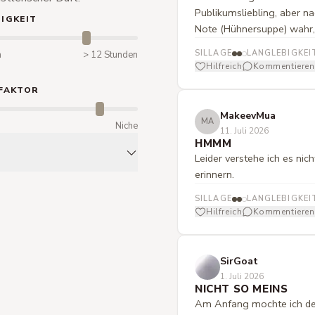
Publikumsliebling, aber n
IGKEIT
Note (Hühnersuppe) wahr, 
SILLAGE
LANGLEBIGKEI
n
> 12 Stunden
Hilfreich
Kommentieren
FAKTOR
MakeevMua
MA
m
Niche
11. Juli 2026
HMMM
Leider verstehe ich es nic
erinnern.
SILLAGE
LANGLEBIGKEI
Hilfreich
Kommentieren
SirGoat
1. Juli 2026
NICHT SO MEINS
Am Anfang mochte ich den 