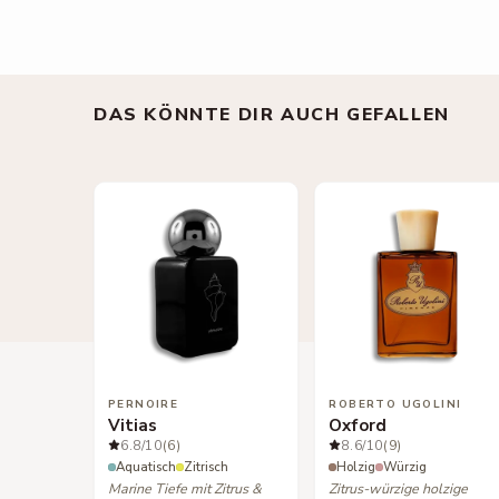
DAS KÖNNTE DIR AUCH GEFALLEN
PERNOIRE
ROBERTO UGOLINI
Vitias
Oxford
6.8
/10
(6)
8.6
/10
(9)
Aquatisch
Zitrisch
Holzig
Würzig
Marine Tiefe mit Zitrus &
Zitrus-würzige holzige