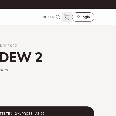
Login
DE
/
EN
FUM
·
2022
 DEW 2
ränen
TESTEN - 2ML PROBE - AB 9€