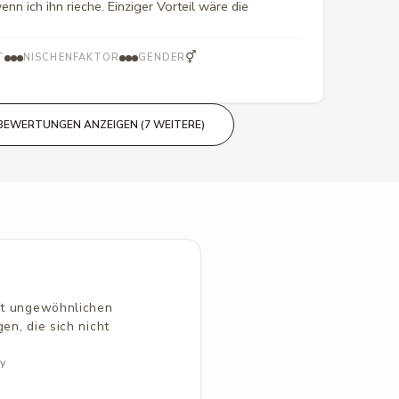
nn ich ihn rieche. Einziger Vorteil wäre die
⚥
T
NISCHENFAKTOR
GENDER
BEWERTUNGEN ANZEIGEN (7 WEITERE)
mit ungewöhnlichen
en, die sich nicht
ty