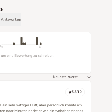
EN
& Antworten
n
ty
0
10
 um eine Bewertung zu schreiben.
5.5
/10
 ein sehr witziger Duft, aber persönlich könnte ich
rsten paar Minuten riecht er wie ein typischer Ananas-