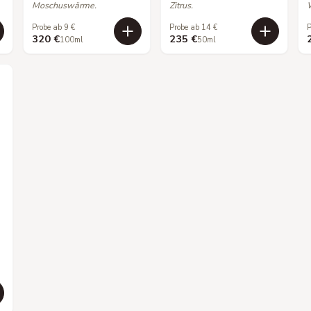
Moschuswärme.
Zitrus.
Probe ab 9 €
Probe ab 14 €
P
320 €
235 €
100ml
50ml