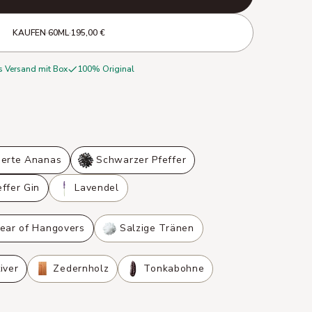
KAUFEN
·
60ML
·
195,00 €
s Versand mit Box
100% Original
ierte Ananas
Schwarzer Pfeffer
ffer Gin
Lavendel
Year of Hangovers
Salzige Tränen
iver
Zedernholz
Tonkabohne