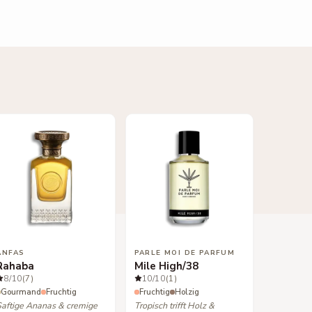
ANFAS
PARLE MOI DE PARFUM
Rahaba
Mile High/38
8
/10
(7)
10
/10
(1)
Gourmand
Fruchtig
Fruchtig
Holzig
Saftige Ananas & cremige
Tropisch trifft Holz &