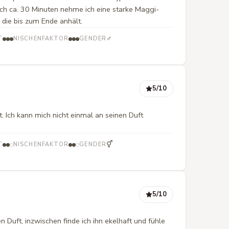
ach ca. 30 Minuten nehme ich eine starke Maggi-
die bis zum Ende anhält.
♂
T
NISCHENFAKTOR
GENDER
5
/10
ht. Ich kann mich nicht einmal an seinen Duft
⚥
T
NISCHENFAKTOR
GENDER
5
/10
Duft, inzwischen finde ich ihn ekelhaft und fühle