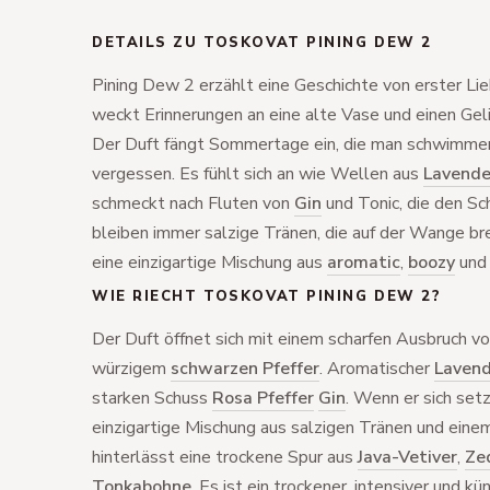
DETAILS ZU TOSKOVAT PINING DEW 2
Pining Dew 2 erzählt eine Geschichte von erster Li
weckt Erinnerungen an eine alte Vase und einen Geli
Der Duft fängt Sommertage ein, die man schwimmen
vergessen. Es fühlt sich an wie Wellen aus
Lavende
schmeckt nach Fluten von
Gin
und Tonic, die den S
bleiben immer salzige Tränen, die auf der Wange br
eine einzigartige Mischung aus
aromatic
,
boozy
un
WIE RIECHT TOSKOVAT PINING DEW 2?
Der Duft öffnet sich mit einem scharfen Ausbruch v
würzigem
schwarzen Pfeffer
. Aromatischer
Lavend
starken Schuss
Rosa Pfeffer
Gin
. Wenn er sich setz
einzigartige Mischung aus salzigen Tränen und eine
hinterlässt eine trockene Spur aus
Java-Vetiver
,
Ze
Tonkabohne
. Es ist ein trockener, intensiver und kü