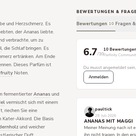
BEWERTUNGEN & FRAG
ebe und Herzschmerz. Es
Bewertungen
Fragen 
10
ebten, der Ananas liebte.
d verbrachte, um zu
l
, die Schlaf bringen. Es
6.7
10 Bewertunge
/10
Parfinity Communi
chmerz ertränken. Am Ende
ennen. Dieses Parfüm ist
Du musst angemeldet sein,
d
fruity
Noten.
Anmelden
on fermentierter
Ananas
und
el
vermischt sich mit einem
paultick
t, riechen Sie eine
29. Juli 2026
m Kater-Akkord. Die Basis
ANANAS MIT MAGGI
dernholz
und weicher
Meiner Meinung nach ist es
ihn nicht tragen. In den e
nstlerischer Duft.