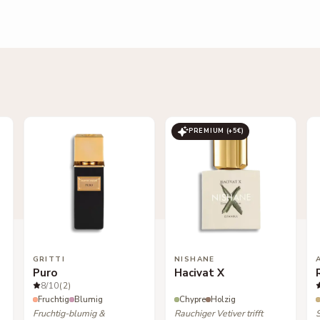
PREMIUM (+
5
€)
GRITTI
NISHANE
Puro
Hacivat X
8
/10
(2)
Fruchtig
Blumig
Chypre
Holzig
Fruchtig-blumig &
Rauchiger Vetiver trifft