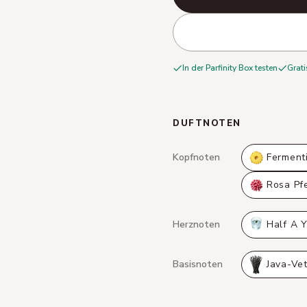
In der Parfinity Box testen
Grati
DUFTNOTEN
Kopfnoten
Ferment
Rosa Pfe
Herznoten
Half A 
Basisnoten
Java-Vet