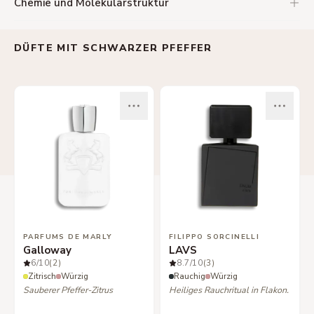
Chemie und Molekularstruktur
DÜFTE MIT SCHWARZER PFEFFER
PARFUMS DE MARLY
FILIPPO SORCINELLI
Galloway
LAVS
6
/10
(2)
8.7
/10
(3)
Zitrisch
Würzig
Rauchig
Würzig
Sauberer Pfeffer-Zitrus
Heiliges Rauchritual in Flakon.