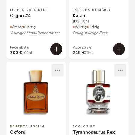
FILIPPO SORCINELLI
PARFUMS DE MARLY
Organ #4
Kalan
8
/10
(5)
Amber
Harzig
Würzig
Holzig
Würziger Metallischer Amber
Feurig-würzige Zitrus
Probe ab 9 €
Probe ab 9 €
200 €
215 €
100ml
75ml
ROBERTO UGOLINI
ZOOLOGIST
Oxford
Tyrannosaurus Rex