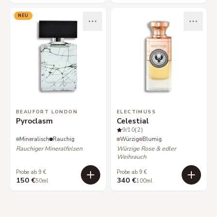
NEU
BEAUFORT LONDON
ELECTIMUSS
Pyroclasm
Celestial
9
/10
(2)
Mineralisch
Rauchig
Würzig
Blumig
Rauchiger Mineralfelsen
Würzige Rose & edler
Weihrauch
Probe ab 9 €
Probe ab 9 €
150 €
340 €
50ml
100ml