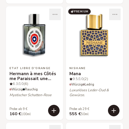
PREMIUM
ETAT LIBRE D'ORANGE
NISHANE
Hermann à mes Côtés
Mana
me Paraissait une
9.5
/10
(2)
Ombre
6.3
/10
(6)
Würzig
Ledrig
Würzig
Rauchig
Luxuriöses Leder-Oud &
Mystischer Schatten-Rose
Gewürze.
Probe ab 9 €
Probe ab 29 €
160 €
555 €
100ml
50ml