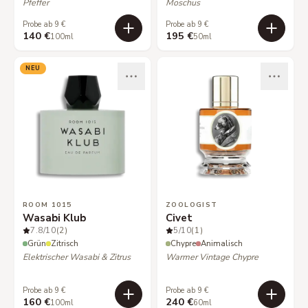
Pfeffer
Moschus
Probe ab 9 €
Probe ab 9 €
140 €
195 €
100ml
50ml
NEU
ROOM 1015
ZOOLOGIST
Wasabi Klub
Civet
7.8
/10
(2)
5
/10
(1)
Grün
Zitrisch
Chypre
Animalisch
Elektrischer Wasabi & Zitrus
Warmer Vintage Chypre
Probe ab 9 €
Probe ab 9 €
160 €
240 €
100ml
60ml