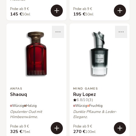
Probe ab 9 €
Probe ab 9 €
145 €
195 €
50ml
50ml
ANFAS
MIND GAMES
Shaouq
Ruy Lopez
6.8
/10
(3)
Würzig
Holzig
Würzig
Fruchtig
Opulenter Oud mit
Dunkle Pflaume & Leder-
Himbeerwärme.
Eleganz.
Probe ab 9 €
Probe ab 9 €
325 €
270 €
75ml
100ml