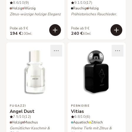
8.6
/10
(9)
9.1
/10
(17)
Holzig
Würzig
Rauchig
Holzig
Zitrus-würzige holzige Eleganz
Prähistorisches Rauchleder.
Probe ab 9 €
Probe ab 9 €
194 €
240 €
100ml
60ml
FUGAZZI
PERNOIRE
Angel Dust
Vitias
7.5
/10
(12)
6.8
/10
(6)
Holzig
Moschus
Aquatisch
Zitrisch
Gemütlicher Kaschmir &
Marine Tiefe mit Zitrus &