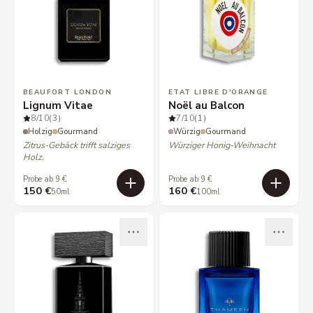
BEAUFORT LONDON
ETAT LIBRE D'ORANGE
Lignum Vitae
Noël au Balcon
8
/10
(3)
7
/10
(1)
Holzig
Gourmand
Würzig
Gourmand
Zitrus-Gebäck trifft salziges
Würziger Honig-Weihnacht
Holz.
Probe ab 9 €
Probe ab 9 €
150 €
160 €
50ml
100ml