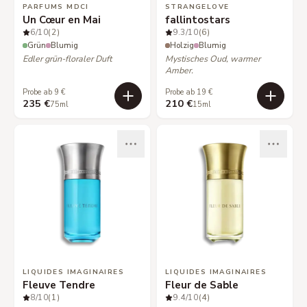
PARFUMS MDCI
STRANGELOVE
Un Cœur en Mai
fallintostars
6
/10
(2)
9.3
/10
(6)
Grün
Blumig
Holzig
Blumig
Edler grün-floraler Duft
Mystisches Oud, warmer
Amber.
Probe ab 9 €
Probe ab 19 €
235 €
210 €
75ml
15ml
LIQUIDES IMAGINAIRES
LIQUIDES IMAGINAIRES
Fleuve Tendre
Fleur de Sable
8
/10
(1)
9.4
/10
(4)