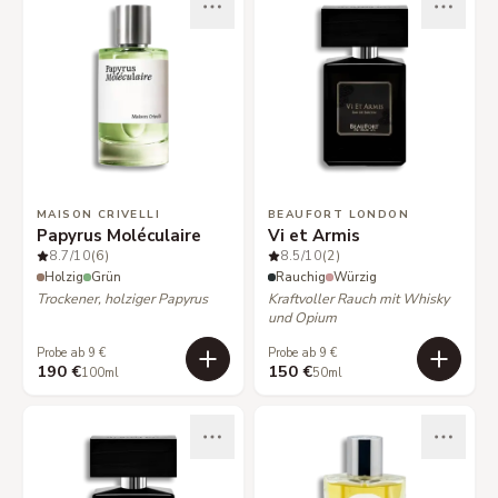
MAISON CRIVELLI
BEAUFORT LONDON
Papyrus Moléculaire
Vi et Armis
8.7
/10
(6)
8.5
/10
(2)
Holzig
Grün
Rauchig
Würzig
Trockener, holziger Papyrus
Kraftvoller Rauch mit Whisky
und Opium
Probe ab 9 €
Probe ab 9 €
190 €
150 €
100ml
50ml