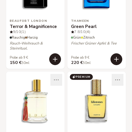
BEAUFORT LONDON
THAMEEN
Terror & Magnificence
Green Pearl
9
/10
(1)
7.8
/10
(4)
Rauchig
Harzig
Grün
Zitrisch
Rauch-Weihrauch &
Frischer Grüner Apfel & Tee
Steinritual.
Probe ab 9 €
Probe ab 9 €
150 €
220 €
50ml
50ml
PREMIUM