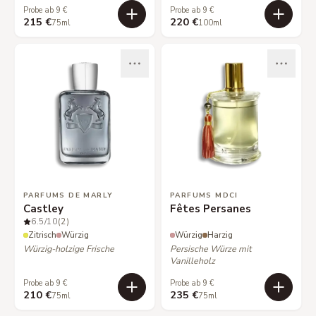
Probe ab 9 €
Probe ab 9 €
215 €
220 €
75ml
100ml
PARFUMS DE MARLY
PARFUMS MDCI
Castley
Fêtes Persanes
6.5
/10
(2)
Zitrisch
Würzig
Würzig
Harzig
Würzig-holzige Frische
Persische Würze mit
Vanilleholz
Probe ab 9 €
Probe ab 9 €
210 €
235 €
75ml
75ml