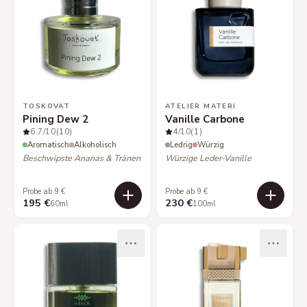
TOSKOVAT
ATELIER MATERI
Pining Dew 2
Vanille Carbone
6.7
/10
(10)
4
/10
(1)
Aromatisch
Alkoholisch
Ledrig
Würzig
Beschwipste Ananas & Tränen
Würzige Leder-Vanille
Probe ab 9 €
Probe ab 9 €
195 €
230 €
60ml
100ml