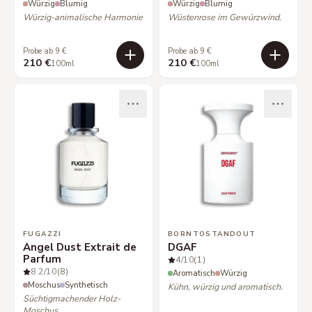
Würzig
Blumig
Würzig
Blumig
Würzig-animalische Harmonie
Wüstenrose im Gewürzwind.
Probe ab 9 €
Probe ab 9 €
210 €
210 €
100ml
100ml
FUGAZZI
BORNTOSTANDOUT
Angel Dust Extrait de
DGAF
Parfum
4
/10
(1)
8.2
/10
(8)
Aromatisch
Würzig
Moschus
Synthetisch
Kühn, würzig und aromatisch.
Süchtigmachender Holz-
Moschus