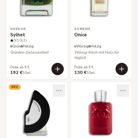
SHEKOR
SOMENS
Sylhet
Onice
9
/10
(2)
Grün
Holzig
Würzig
Holzig
Grüntee-Gelassenheit
Würzig-frisch mit Holz für
täglich
Probe ab 9 €
Probe ab 9 €
192 €
130 €
50ml
50ml
NEU