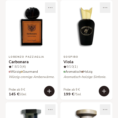
LORENZO PAZZAGLIA
SOSPIRO
Carbonara
Viola
7.8
/10
(4)
9
/10
(1)
Würzig
Gourmand
Aromatisch
Holzig
Würzig-cremige Amberwärme.
Aromatisch-holzige Sinfonie.
Probe ab 9 €
Probe ab 9 €
145 €
199 €
50ml
75ml