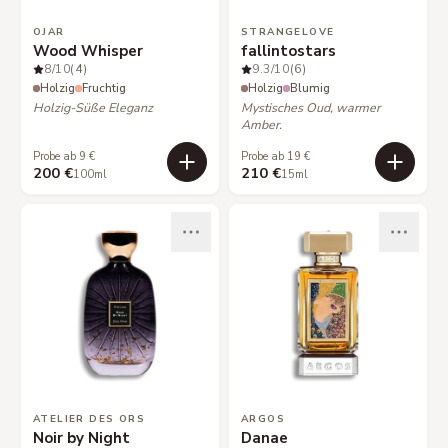
OJAR
STRANGELOVE
Wood Whisper
fallintostars
8
/10
(4)
9.3
/10
(6)
Holzig
Fruchtig
Holzig
Blumig
Holzig-Süße Eleganz
Mystisches Oud, warmer
Amber.
Probe ab 9 €
Probe ab 19 €
200 €
210 €
100ml
15ml
ATELIER DES ORS
ARGOS
Noir by Night
Danae