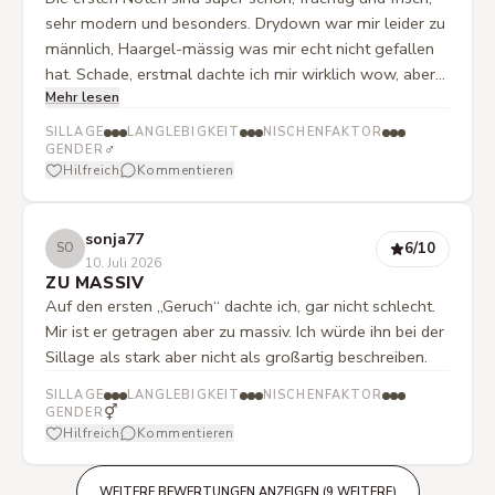
sehr modern und besonders. Drydown war mir leider zu
männlich, Haargel-mässig was mir echt nicht gefallen
hat. Schade, erstmal dachte ich mir wirklich wow, aber
Mehr lesen
nach ein paar Minuten war das wirklich ganz anderer
Duft. An meinem Partner gefällt mir der Duft aber
SILLAGE
LANGLEBIGKEIT
NISCHENFAKTOR
schon. Sehr individuell
♂
GENDER
Hilfreich
Kommentieren
sonja77
6
/10
SO
10. Juli 2026
ZU MASSIV
Auf den ersten „Geruch“ dachte ich, gar nicht schlecht.
Mir ist er getragen aber zu massiv. Ich würde ihn bei der
Sillage als stark aber nicht als großartig beschreiben.
SILLAGE
LANGLEBIGKEIT
NISCHENFAKTOR
⚥
GENDER
Hilfreich
Kommentieren
WEITERE BEWERTUNGEN ANZEIGEN (9 WEITERE)