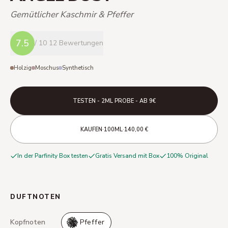
Gemütlicher Kaschmir & Pfeffer
7.5
/ 10
12 Bewertungen
Holzig
Moschus
Synthetisch
TESTEN - 2ML PROBE - AB 9€
·
·
KAUFEN
100ML
140,00 €
In der Parfinity Box testen
Gratis Versand mit Box
100% Original
DUFTNOTEN
Kopfnoten
Pfeffer