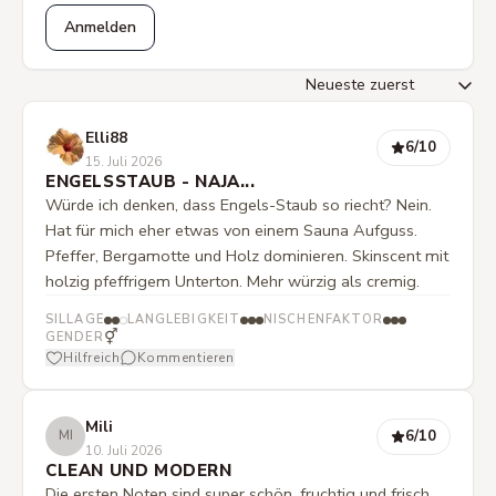
Anmelden
Elli88
6
/10
15. Juli 2026
ENGELSSTAUB - NAJA...
Würde ich denken, dass Engels-Staub so riecht? Nein.
Hat für mich eher etwas von einem Sauna Aufguss.
Pfeffer, Bergamotte und Holz dominieren. Skinscent mit
holzig pfeffrigem Unterton. Mehr würzig als cremig.
SILLAGE
LANGLEBIGKEIT
NISCHENFAKTOR
⚥
GENDER
Hilfreich
Kommentieren
Mili
6
/10
MI
10. Juli 2026
CLEAN UND MODERN
Die ersten Noten sind super schön, fruchtig und frisch,