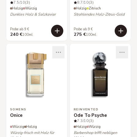
7.5
/10
(3)
8.7
/10
(3)
Holzig
Würzig
Holzig
Zitrisch
Dunkles Holz & Salzkaviar
Strahlendes Holz-Zitrus-Gold
Probe ab 9 €
Probe ab 9 €
240 €
275 €
100ml
100ml
SOMENS
REINVENTED
Onice
Ode To Psyche
7.3
/10
(3)
Würzig
Holzig
Holzig
Würzig
Würzig-frisch mit Holz für
Barbershop trifft nebligen