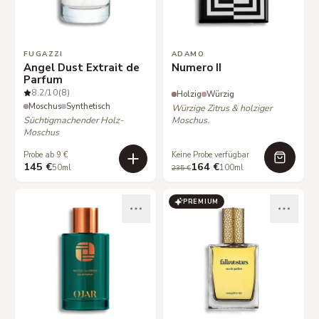
FUGAZZI
ADAMO
Angel Dust Extrait de
Numero II
Parfum
8.2
/10
(8)
Holzig
Würzig
Moschus
Synthetisch
Würzige Zitrus & holziger
Süchtigmachender Holz-
Moschus.
Moschus
Probe ab 9 €
Keine Probe verfügbar
145 €
164 €
50ml
100ml
235 €
PREMIUM