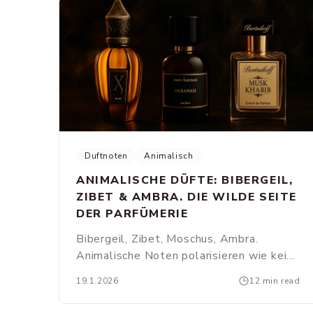
Duftnoten
Animalisch
ANIMALISCHE DÜFTE: BIBERGEIL,
ZIBET & AMBRA. DIE WILDE SEITE
DER PARFÜMERIE
Bibergeil, Zibet, Moschus, Ambra.
Animalische Noten polarisieren wie keine
anderen. Was steckt wirklich dahinter,
19.1.2026
12 min read
was ist heute noch natürlich, und welche
Düfte zeigen die wilde Seite am besten?