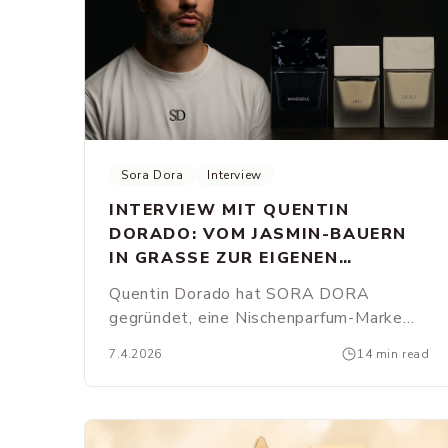
Sora Dora
Interview
INTERVIEW MIT QUENTIN
DORADO: VOM JASMIN-BAUERN
IN GRASSE ZUR EIGENEN
PARFUMMARKE
Quentin Dorado hat SORA DORA
gegründet, eine Nischenparfum-Marke
mit vier Generationen Duftgeschichte. Im
7.4.2026
14 min read
Interview spricht er über seine Familie,
seinen kreativen Prozess und warum
synthetische Rohstoffe die Magie eines
Parfums ausmachen.