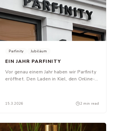
Parfinity
Jubiläum
EIN JAHR PARFINITY
Vor genau einem Jahr haben wir Parfinity
eröffnet. Den Laden in Kiel, den Online-
Shop, alles am selben Tag. Was seitdem
entstanden ist - und womit wir uns
bedanken.
15.3.2026
2 min read