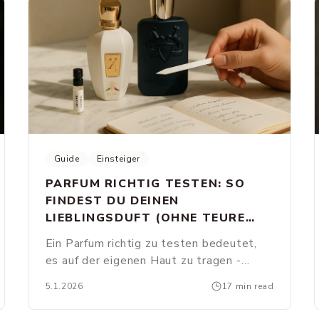
Guide
Einsteiger
PARFUM RICHTIG TESTEN: SO
FINDEST DU DEINEN
LIEBLINGSDUFT (OHNE TEURE
FEHLKÄUFE)
Ein Parfum richtig zu testen bedeutet,
es auf der eigenen Haut zu tragen -
mindestens 4-6 Stunden. Nur so erlebst
5.1.2026
17 min read
du alle Phasen der Duftpyramide und
erfährst, wie der Duft mit deiner