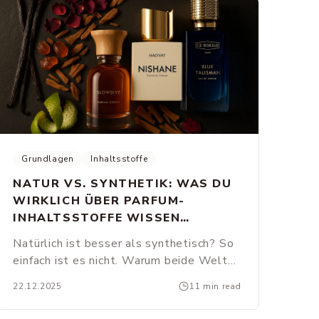
Grundlagen
Inhaltsstoffe
NATUR VS. SYNTHETIK: WAS DU
WIRKLICH ÜBER PARFUM-
INHALTSSTOFFE WISSEN
SOLLTEST
Natürlich ist besser als synthetisch? So
einfach ist es nicht. Warum beide Welten
für großartige Düfte unverzichtbar sind -
22.12.2025
11 min read
und was das für deine Parfumwahl
bedeutet.