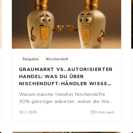
Ratgeber
Nischenduft
GRAUMARKT VS. AUTORISIERTER
HANDEL: WAS DU ÜBER
NISCHENDUFT-HÄNDLER WISSEN
SOLLTEST
Warum manche Händler Nischendüfte
30% günstiger anbieten, woher die Ware
wirklich kommt - und was das für dich als
16.2.2026
9 min read
Käufer bedeutet.