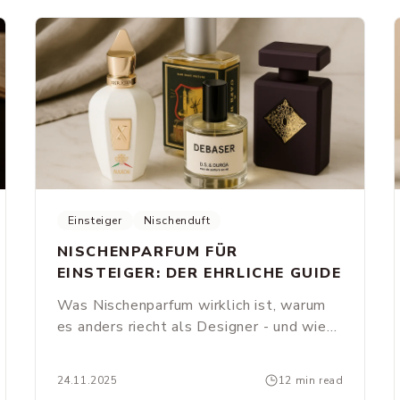
Hautchemie reagiert.
Einsteiger
Nischenduft
NISCHENPARFUM FÜR
EINSTEIGER: DER EHRLICHE GUIDE
Was Nischenparfum wirklich ist, warum
es anders riecht als Designer - und wie
du ohne teure Fehlkäufe in die
Nischenwelt einsteigst.
24.11.2025
12 min read