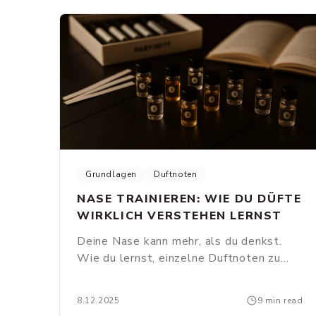
Grundlagen
Duftnoten
NASE TRAINIEREN: WIE DU DÜFTE
WIRKLICH VERSTEHEN LERNST
Deine Nase kann mehr, als du denkst.
Wie du lernst, einzelne Duftnoten zu
erkennen, warum Sandelholz nicht gleich
Sandelholz ist - und was ein tauber
8.12.2025
9 min read
Komponist mit Parfümerie zu tun hat.