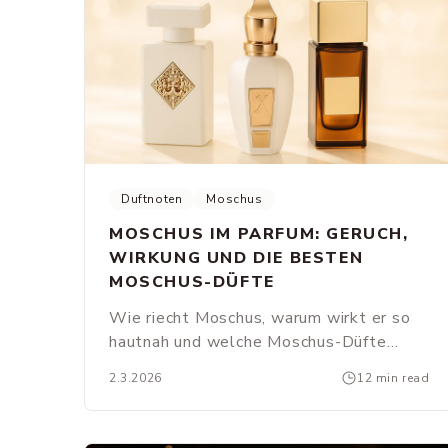
Duftnoten
Moschus
MOSCHUS IM PARFUM: GERUCH,
WIRKUNG UND DIE BESTEN
MOSCHUS-DÜFTE
Wie riecht Moschus, warum wirkt er so
hautnah und welche Moschus-Düfte
lohnen sich? Von weißem Moschus über
2.3.2026
12 min read
Skin Scents bis zu modernen Molekülen.