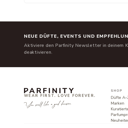
NEUE DÜFTE, EVENTS UND EMPFEHLU
Aktiviere den Parfinity Newsletter in deinem K
deaktivieren.
SHOP
WEAR FIRST. LOVE FOREVER.
Düfte A–
You smell like a good decision.
Marken
Kuratier
Parfumpr
Neuheite