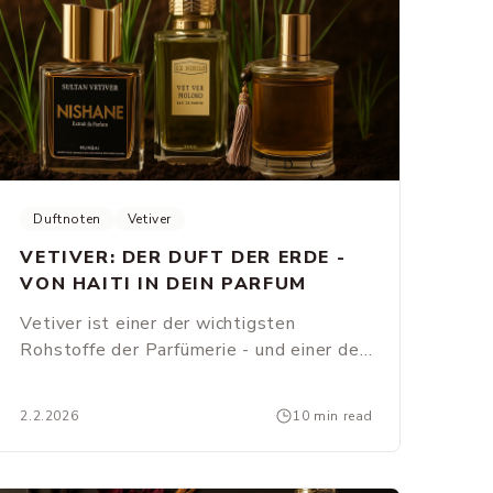
Duftnoten
Vetiver
VETIVER: DER DUFT DER ERDE -
VON HAITI IN DEIN PARFUM
Vetiver ist einer der wichtigsten
Rohstoffe der Parfümerie - und einer der
faszinierendsten. Was die Wurzel aus
Haiti so besonders macht, warum es
2.2.2026
10 min read
keinen synthetischen Ersatz gibt und
welche Nischendüfte Vetiver am besten
zeigen.