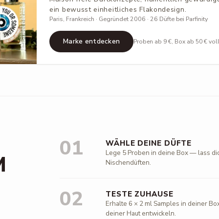
ein bewusst einheitliches Flakondesign.
Paris, Frankreich · Gegründet 2006 · 26 Düfte bei Parfinity
Marke entdecken
Proben ab 9 €, Box ab 50 € vol
01
WÄHLE DEINE DÜFTE
Lege 5 Proben in deine Box — lass di
M
Nischendüften.
02
TESTE ZUHAUSE
Erhalte 6 × 2 ml Samples in deiner Box
deiner Haut entwickeln.