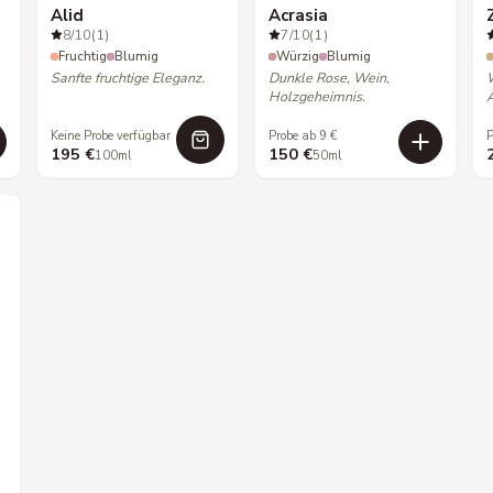
Alid
Acrasia
8
/10
(1)
7
/10
(1)
Fruchtig
Blumig
Würzig
Blumig
Sanfte fruchtige Eleganz.
Dunkle Rose, Wein,
Holzgeheimnis.
Keine Probe verfügbar
Probe ab 9 €
P
195 €
150 €
100ml
50ml