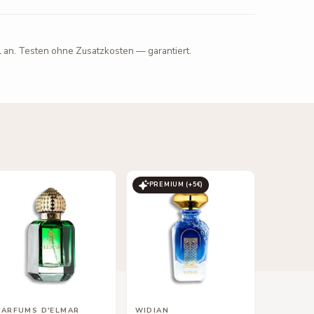
l an. Testen ohne Zusatzkosten — garantiert.
PREMIUM (+
5
€)
PARFUMS D'ELMAR
WIDIAN