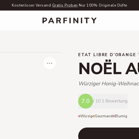
Kostenloser Versand
·
Gratis Proben
·
Nur 100% Originale Düfte
ETAT LIBRE D’ORANGE
·
NOËL A
Würziger Honig-Weihnac
7.0
/ 10
1 Bewertung
Würzig
Gourmand
Blumig