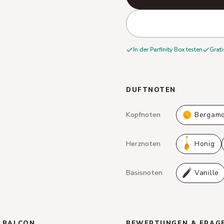
In der Parfinity Box testen
Grati
DUFTNOTEN
Kopfnoten
Bergamo
Herznoten
Honig
Basisnoten
Vanille
U BALCON
BEWERTUNGEN & FRAG