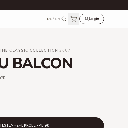
Login
DE
/
EN
THE CLASSIC COLLECTION
·
2007
U BALCON
ht
TESTEN - 2ML PROBE - AB 9€