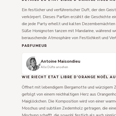
Ein festlicher und verführerischer Duft, der den Gei
verkörpert. Dieses Parfüm erzählt die Geschichte ei
die jede Party erhellt und kalten Dezembernächten
Süße Honignoten tanzen mit Mandarine, während w
berauschende Atmosphäre von Festlichkeit und Verl
PARFUMEUR
Antoine Maisondieu
Alle Düfte ansehen
WIE RIECHT ETAT LIBRE D’ORANGE NOËL A
Öffnet mit lebendigem Bergamotte und würzigem Z
gefolgt von einem reichhaltigen Herz aus Orangenh
Maiglöckchen. Die Komposition wird von einer warme
Moschus und subtilen Zedernholz getragen, die ei
Mischung schafft, die sowohl festlich als auch sinnlich