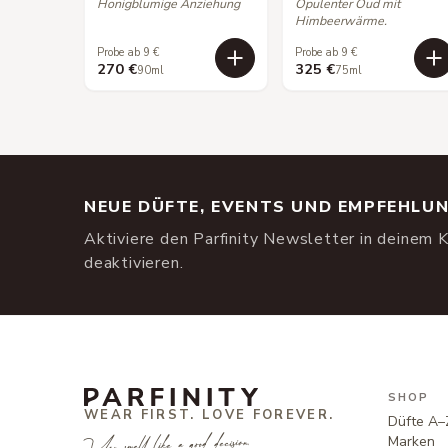
Honigblumige Anziehung
Opulenter Oud mit
Himbeerwärme.
Probe ab 9 €
Probe ab 9 €
270 €
325 €
90ml
75ml
NEUE DÜFTE, EVENTS UND EMPFEHLU
Aktiviere den Parfinity Newsletter in deinem K
deaktivieren.
SHOP
WEAR FIRST. LOVE FOREVER.
Düfte A–
You smell like a good decision.
Marken