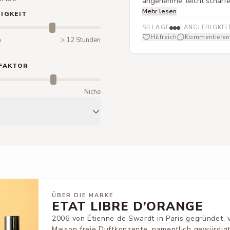
angenehme, leicht scharfe
Mehr lesen
Auftakt einer dominanten,
IGKEIT
Herz von einer dezenten, 
SILLAGE
LANGLEBIGKEI
weichen Kontrast sorgt. In
Hilfreich
Kommentieren
n
> 12 Stunden
weiterhin starken Rose ein
aufblitzt. Insgesamt verli
FAKTOR
in einem sehr femininen, 
präsenter Duft eignet er 
m
Niche
Ausgehen.
ÜBER DIE MARKE
ETAT LIBRE D’ORANGE
2006 von Étienne de Swardt in Paris gegründet, 
Maison freie Duftkonzepte, namentlich gewürdig