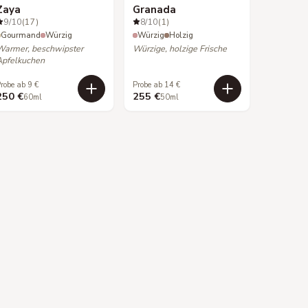
Zaya
Granada
9
/10
(17)
8
/10
(1)
Gourmand
Würzig
Würzig
Holzig
Warmer, beschwipster
Würzige, holzige Frische
Apfelkuchen
robe ab 9 €
Probe ab 14 €
250 €
255 €
60ml
50ml