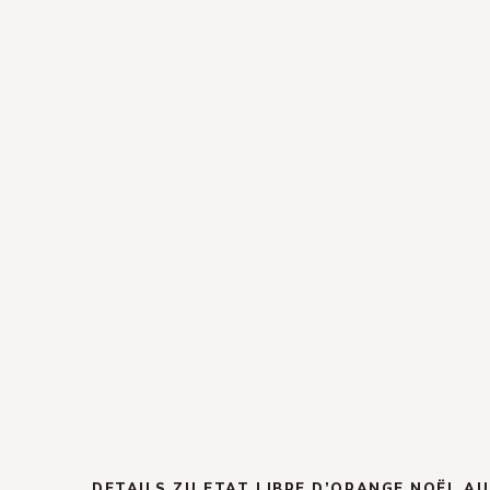
DETAILS ZU ETAT LIBRE D’ORANGE NOËL A