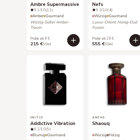
Ambre Supermassive
Nefs
9.1
/10
(11)
9.3
/10
(4)
Amber
Gourmand
Würzig
Gourmand
Würzig-Süßer Amber-
Luxus-Orient: Honig-Oud
Traum
Fusion.
Probe ab 9 €
Probe ab 29 €
215 €
555 €
50ml
50ml
INITIO
ANFAS
Addictive Vibration
Shaouq
8.2
/10
(5)
Blumig
Gourmand
Würzig
Holzig