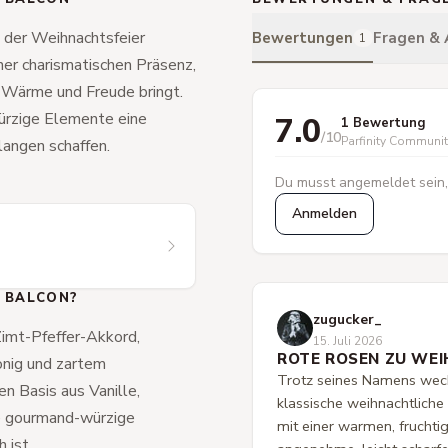
st der Weihnachtsfeier
Bewertungen
Fragen &
1
ner charismatischen Präsenz,
 Wärme und Freude bringt.
ürzige Elemente eine
7.0
1 Bewertung
/10
Parfinity Communi
angen schaffen.
Du musst angemeldet sein,
Anmelden
U BALCON?
zugucker_
imt-Pfeffer-Akkord,
15. Juli 2026
ROTE ROSEN ZU WE
onig und zartem
Trotz seines Namens weck
n Basis aus Vanille,
klassische weihnachtliche
ne gourmand-würzige
mit einer warmen, fruchtig
 ist.