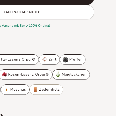
KAUFEN
·
100ML
·
160,00 €
s Versand mit Box
100% Original
tte-Essenz Orpur®
Zimt
Pfeffer
Rosen-Essenz Orpur®
Maiglöckchen
Moschus
Zedernholz
EN