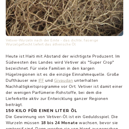
Vetiver-Wurzeln nach der Ernte - das dichte, faserige
Wurzelgeflecht liefert das ätherische Öl
Heute ist Haiti mit Abstand der wichtigste Produzent. Im
Südwesten des Landes wird Vetiver als "Super Crop"
bezeichnet. Für viele Familien in den kargen
Hügelregionen ist es die einzige Einnahmequelle. Große
Dufthäuser wie
IFF
und
Givaudan
unterhalten
Nachhaltigkeitsprogramme vor Ort. Vetiver ist damit einer
der wenigen Parfümerie-Rohstoffe, bei dem die
Lieferkette aktiv zur Entwicklung ganzer Regionen
beiträgt.
150 KILO FÜR EINEN LITER ÖL
Die Gewinnung von Vetiver-Öl ist ein Geduldsspiel. Die
Wurzeln müssen
18 bis 24 Monate
wachsen, bevor sie
erntereif sind. Dann werden sie von Hand ausgegraben,