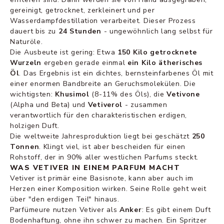
gereinigt, getrocknet, zerkleinert und per
Wasserdampfdestillation verarbeitet. Dieser Prozess
dauert bis zu
24 Stunden
- ungewöhnlich lang selbst für
Naturöle.
Die Ausbeute ist gering: Etwa
150 Kilo getrocknete
Wurzeln
ergeben gerade einmal
ein Kilo ätherisches
Öl
. Das Ergebnis ist ein dichtes, bernsteinfarbenes Öl mit
einer enormen Bandbreite an Geruchsmolekülen. Die
wichtigsten:
Khusimol
(8-11% des Öls), die
Vetivone
(Alpha und Beta) und
Vetiverol
- zusammen
verantwortlich für den charakteristischen erdigen,
holzigen Duft.
Die weltweite Jahresproduktion liegt bei geschätzt
250
Tonnen
. Klingt viel, ist aber bescheiden für einen
Rohstoff, der in 90% aller westlichen Parfums steckt.
WAS VETIVER IN EINEM PARFUM MACHT
Vetiver ist primär eine Basisnote, kann aber auch im
Herzen einer Komposition wirken. Seine Rolle geht weit
über "den erdigen Teil" hinaus.
Parfümeure nutzen Vetiver als
Anker
: Es gibt einem Duft
Bodenhaftung, ohne ihn schwer zu machen. Ein Spritzer