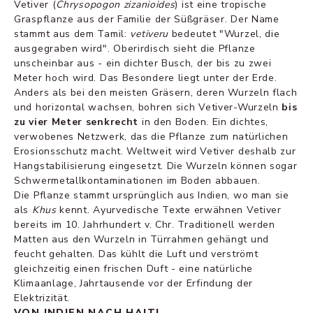
Vetiver (
Chrysopogon zizanioides
) ist eine tropische
Graspflanze aus der Familie der Süßgräser. Der Name
stammt aus dem Tamil:
vetiveru
bedeutet "Wurzel, die
ausgegraben wird". Oberirdisch sieht die Pflanze
unscheinbar aus - ein dichter Busch, der bis zu zwei
Meter hoch wird. Das Besondere liegt unter der Erde.
Anders als bei den meisten Gräsern, deren Wurzeln flach
und horizontal wachsen, bohren sich Vetiver-Wurzeln
bis
zu vier Meter senkrecht
in den Boden. Ein dichtes,
verwobenes Netzwerk, das die Pflanze zum natürlichen
Erosionsschutz macht. Weltweit wird Vetiver deshalb zur
Hangstabilisierung eingesetzt. Die Wurzeln können sogar
Schwermetallkontaminationen im Boden abbauen.
Die Pflanze stammt ursprünglich aus Indien, wo man sie
als
Khus
kennt. Ayurvedische Texte erwähnen Vetiver
bereits im 10. Jahrhundert v. Chr. Traditionell werden
Matten aus den Wurzeln in Türrahmen gehängt und
feucht gehalten. Das kühlt die Luft und verströmt
gleichzeitig einen frischen Duft - eine natürliche
Klimaanlage, Jahrtausende vor der Erfindung der
Elektrizität.
VON INDIEN NACH HAITI