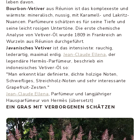
leben davon.
Bourbon-Vetiver
aus Réunion ist das komplexeste und
wärmste: mineralisch, nussig, mit Karamell- und Lakritz-
Nuancen. Parfümeure schätzen es für seine Tiefe und
seine leicht rosigen Untertöne. Die erste chemische
Analyse von Vetiver-Öl wurde 1809 in Frankreich an
Wurzeln aus Réunion durchgeführt.
Javanisches Vetiver
ist das intensivste: rauchig,
lederartig, maximal erdig.
Jean-Claude Ellena
, der
legendäre Hermès-Parfümeur, beschrieb ein
indonesisches Vetiver-Öl so:
"Man erkennt klar definierte, dichte holzige Noten,
Schwefliges, Streichholz-Noten und sehr interessante
Grapefruit-Zesten."
Jean-Claude Ellena
, Parfümeur und langjähriger
Hausparfümeur von Hermès (übersetzt)
EIN GRAS MIT VERBORGENEN SCHÄTZEN