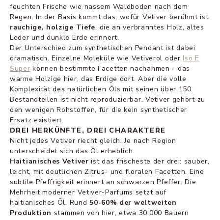
feuchten Frische wie nassem Waldboden nach dem
Regen. In der Basis kommt das, wofür Vetiver berühmt ist:
rauchige, holzige Tiefe
, die an verbranntes Holz, altes
Leder und dunkle Erde erinnert.
Der Unterschied zum synthetischen Pendant ist dabei
dramatisch. Einzelne Moleküle wie Vetiverol oder
Iso E
Super
können bestimmte Facetten nachahmen - das
warme Holzige hier, das Erdige dort. Aber die volle
Komplexität des natürlichen Öls mit seinen über 150
Bestandteilen ist nicht reproduzierbar. Vetiver gehört zu
den wenigen Rohstoffen, für die kein synthetischer
Ersatz existiert.
DREI HERKÜNFTE, DREI CHARAKTERE
Nicht jedes Vetiver riecht gleich. Je nach Region
unterscheidet sich das Öl erheblich:
Haitianisches Vetiver
ist das frischeste der drei: sauber,
leicht, mit deutlichen Zitrus- und floralen Facetten. Eine
subtile Pfeffrigkeit erinnert an schwarzen Pfeffer. Die
Mehrheit moderner Vetiver-Parfums setzt auf
haitianisches Öl. Rund
50-60% der weltweiten
Produktion
stammen von hier, etwa 30.000 Bauern