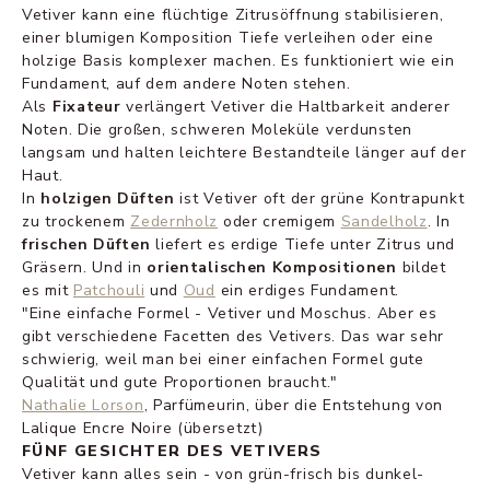
Vetiver kann eine flüchtige Zitrusöffnung stabilisieren,
einer blumigen Komposition Tiefe verleihen oder eine
holzige Basis komplexer machen. Es funktioniert wie ein
Fundament, auf dem andere Noten stehen.
Als
Fixateur
verlängert Vetiver die Haltbarkeit anderer
Noten. Die großen, schweren Moleküle verdunsten
langsam und halten leichtere Bestandteile länger auf der
Haut.
In
holzigen Düften
ist Vetiver oft der grüne Kontrapunkt
zu trockenem
Zedernholz
oder cremigem
Sandelholz
. In
frischen Düften
liefert es erdige Tiefe unter Zitrus und
Gräsern. Und in
orientalischen Kompositionen
bildet
es mit
Patchouli
und
Oud
ein erdiges Fundament.
"Eine einfache Formel - Vetiver und Moschus. Aber es
gibt verschiedene Facetten des Vetivers. Das war sehr
schwierig, weil man bei einer einfachen Formel gute
Qualität und gute Proportionen braucht."
Nathalie Lorson
, Parfümeurin, über die Entstehung von
Lalique Encre Noire (übersetzt)
FÜNF GESICHTER DES VETIVERS
Vetiver kann alles sein - von grün-frisch bis dunkel-