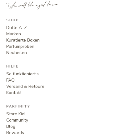
You smell like a good decision.
SHOP
Düfte A–Z
Marken
Kuratierte Boxen
Parfumproben
Neuheiten
HILFE
So funktioniert's
FAQ
Versand & Retoure
Kontakt
PARFINITY
Store Kiel
Community
Blog
Rewards