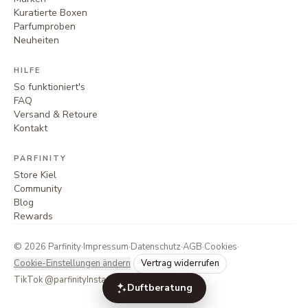
Kuratierte Boxen
Parfumproben
Neuheiten
HILFE
So funktioniert's
FAQ
Versand & Retoure
Kontakt
PARFINITY
Store Kiel
Community
Blog
Rewards
©
2026
Parfinity
·
Impressum
·
Datenschutz
·
AGB
·
Cookies
·
Cookie-Einstellungen ändern
Vertrag widerrufen
TikTok @parfinity
Instagram @parfinity.de
Duftberatung