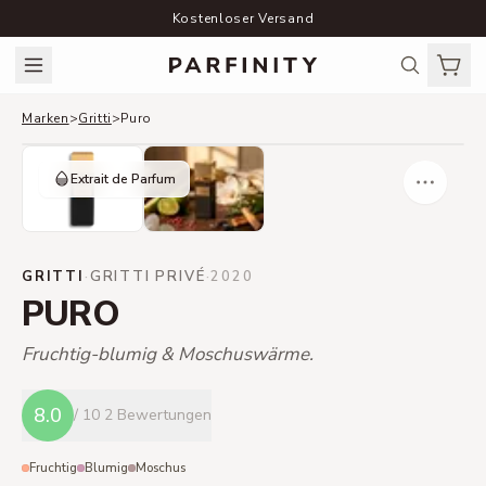
Kostenloser Versand
Marken
>
Gritti
>
Puro
Extrait de Parfum
GRITTI
·
GRITTI PRIVÉ
·
2020
PURO
Fruchtig-blumig & Moschuswärme.
8.0
/ 10
2 Bewertungen
Fruchtig
Blumig
Moschus