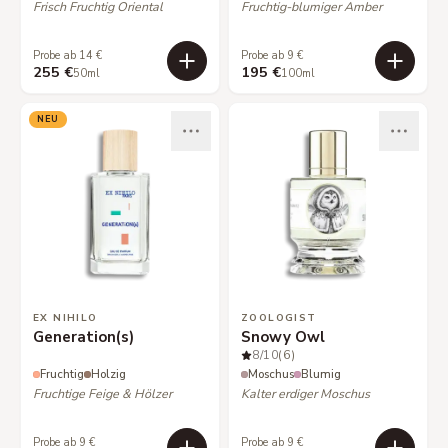
Frisch Fruchtig Oriental
Fruchtig-blumiger Amber
Probe ab 14 €
Probe ab 9 €
255 €
195 €
50ml
100ml
NEU
EX NIHILO
ZOOLOGIST
Generation(s)
Snowy Owl
8
/10
(6)
Fruchtig
Holzig
Moschus
Blumig
Fruchtige Feige & Hölzer
Kalter erdiger Moschus
Probe ab 9 €
Probe ab 9 €