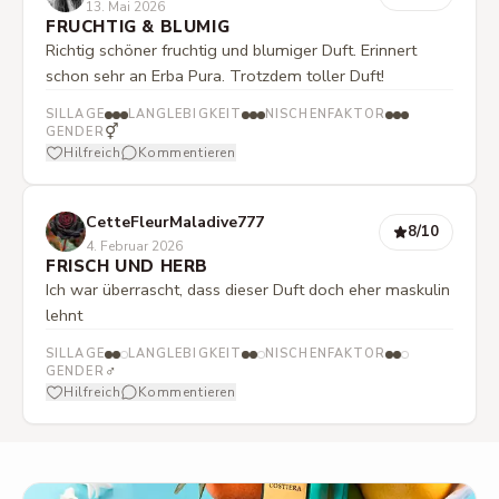
13. Mai 2026
FRUCHTIG & BLUMIG
Richtig schöner fruchtig und blumiger Duft. Erinnert
schon sehr an Erba Pura. Trotzdem toller Duft!
SILLAGE
LANGLEBIGKEIT
NISCHENFAKTOR
⚥
GENDER
Hilfreich
Kommentieren
CetteFleurMaladive777
8
/10
4. Februar 2026
FRISCH UND HERB
Ich war überrascht, dass dieser Duft doch eher maskulin
lehnt
SILLAGE
LANGLEBIGKEIT
NISCHENFAKTOR
♂
GENDER
Hilfreich
Kommentieren