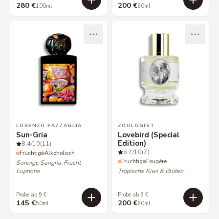
280 €
200 €
100ml
60ml
LORENZO PAZZAGLIA
ZOOLOGIST
Sun-Gria
Lovebird (Special
Edition)
8.4
/10
(11)
6.7
/10
(7)
Fruchtig
Alkoholisch
Fruchtig
Fougère
Sonnige Sangria-Frucht
Euphorie
Tropische Kiwi & Blüten
Probe ab 9 €
Probe ab 9 €
145 €
200 €
50ml
60ml