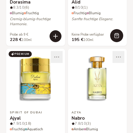
Dorasima
Alid
8.3
/10
(6)
8
/10
(1)
Blumig
Fruchtig
Fruchtig
Blumig
Cremig-blumig-fruchtige
Sanfte fruchtige Eleganz.
Harmonie.
Probe ab 9 €
Keine Probe verfügbar
228 €
195 €
100ml
100ml
PREMIUM
SPIRIT OF DUBAI
AZYA
Ajyal
Nabro
7.9
/10
(18)
7.8
/10
(3)
Fruchtig
Aquatisch
Amber
Blumig