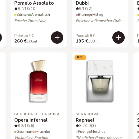
Pomelo Assoluto
Dubbi
8.4
/10
(10)
5
/10
(2)
Zitrisch
Aromatisch
Blumig
Holzig
Frische Zitrus Noir
Frischer vulkanischer Duft.
Z
Probe ab 9 €
Probe ab 9 €
P
260 €
195 €
100ml
100ml
NEU
FABBRICA DELLA MUSA
SORA DORA
Opera Infernal
Raphael
8.2
/10
(6)
8.2
/10
(3)
Gourmand
Fruchtig
Pudrig
Moschus
Vulkanisch Fruchtig-
Tröstlicher Puder-Moschus
S