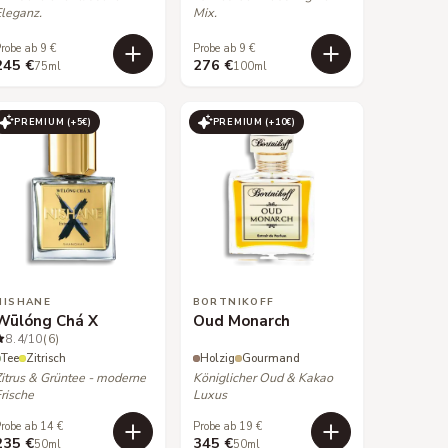
Eleganz.
Mix.
robe ab 9 €
Probe ab 9 €
245 €
276 €
75ml
100ml
PREMIUM (+
5
€)
PREMIUM (+
10
€)
NISHANE
BORTNIKOFF
Wūlóng Chá X
Oud Monarch
8.4
/10
(6)
Tee
Zitrisch
Holzig
Gourmand
Zitrus & Grüntee - moderne
Königlicher Oud & Kakao
Frische
Luxus
robe ab 14 €
Probe ab 19 €
235 €
345 €
50ml
50ml