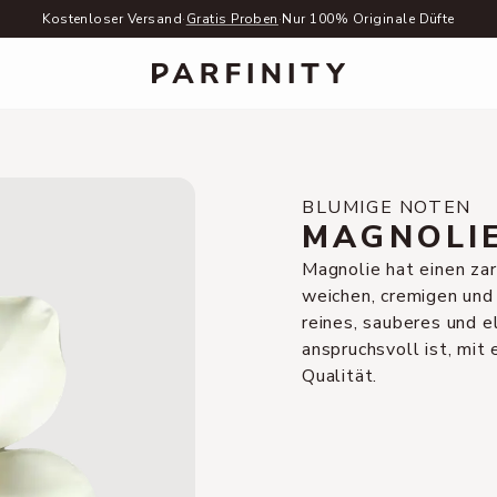
Kostenloser Versand
·
Gratis Proben
·
Nur 100% Originale Düfte
BLUMIGE NOTEN
MAGNOLI
Magnolie hat einen za
weichen, cremigen und 
reines, sauberes und e
anspruchsvoll ist, mit 
Qualität.