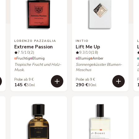
LORENZO PAZZAGLIA
INITIO
Extreme Passion
Lift Me Up
7.5
/10
(2)
9.3
/10
(18)
Fruchtig
Blumig
Blumig
Amber
Tropische Frucht und Holz-
Sonnengeküsster Blumen-
Musk.
Moschus
L
Probe ab 9 €
Probe ab 9 €
P
145 €
290 €
50ml
90ml