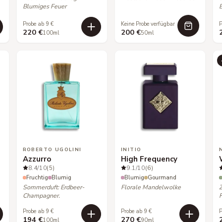
Blumiges Feuer
Probe ab 9 €
Keine Probe verfügbar
P
220 €
200 €
100ml
50ml
ROBERTO UGOLINI
INITIO
Azzurro
High Frequency
8.4
/10
(5)
9.1
/10
(6)
Fruchtig
Blumig
Blumig
Gourmand
Sommerduft: Erdbeer-
Florale Mandelwolke
Champagner.
Probe ab 9 €
Probe ab 9 €
P
194 €
270 €
100ml
90ml