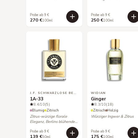
Probe ab 9 €
Probe ab 9 €
270 €
250 €
100ml
100ml
J.F. SCHWARZLOSE BERLIN
WIDIAN
1A-33
Ginger
8.4
/10
(5)
8.3
/10
(18)
Blumig
Zitrisch
Zitrisch
Holzig
Zitrus-würzige florale
Würziger Ingwer & Zitrus
Eleganz, Berlins blühende
Seele.
Probe ab 9 €
Probe ab 9 €
139 €
175 €
50ml
100ml