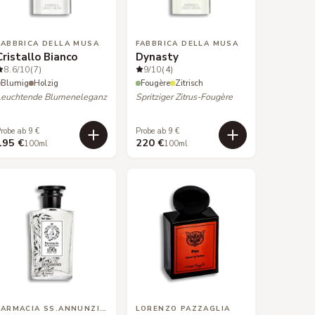
FABBRICA DELLA MUSA
FABBRICA DELLA MUSA
Cristallo Bianco
Dynasty
8.6
/10
(7)
9
/10
(4)
Blumig
Holzig
Fougère
Zitrisch
Leuchtende Blumeneleganz
Spritziger Zitrus-Fougère
robe ab 9 €
Probe ab 9 €
195 €
220 €
100ml
100ml
FARMACIA SS.ANNUNZIATA
LORENZO PAZZAGLIA