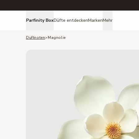
Parfinity Box
Düfte entdecken
Marken
Mehr
Duftnoten
>
Magnolie