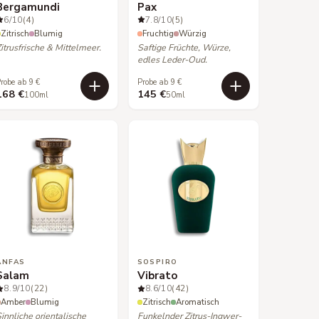
Bergamundi
Pax
6
/10
(4)
7.8
/10
(5)
Zitrisch
Blumig
Fruchtig
Würzig
itrusfrische & Mittelmeer.
Saftige Früchte, Würze,
edles Leder-Oud.
robe ab 9 €
Probe ab 9 €
168 €
145 €
100ml
50ml
ANFAS
SOSPIRO
Salam
Vibrato
8.9
/10
(22)
8.6
/10
(42)
Amber
Blumig
Zitrisch
Aromatisch
innliche orientalische
Funkelnder Zitrus-Ingwer-