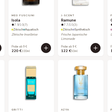
MEO FUSCIUNI
J-SCENT
Isola
Ramune
7.9
/10
(7)
7.7
/10
(3)
Zitrisch
Aquatisch
Zitrisch
Synthetisch
Zitrische Inselbrise
Frische Japanische
Limonade
Probe ab 9 €
Probe ab 9 €
P
220 €
122 €
100ml
50ml
GRITTI
AZYA