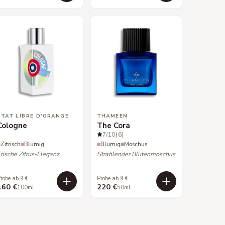
ETAT LIBRE D'ORANGE
THAMEEN
Cologne
The Cora
7
/10
(6)
Zitrisch
Blumig
Blumig
Moschus
rische Zitrus-Eleganz
Strahlender Blütenmoschus
robe ab 9 €
Probe ab 9 €
160 €
220 €
100ml
50ml