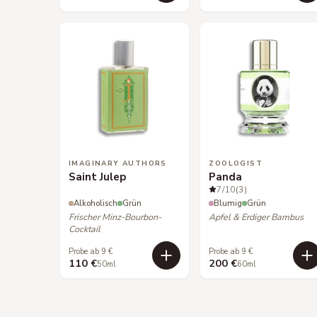
IMAGINARY AUTHORS
ZOOLOGIST
Saint Julep
Panda
7
/10
(3)
Alkoholisch
Grün
Blumig
Grün
Frischer Minz-Bourbon-
Apfel & Erdiger Bambus
Cocktail
Probe ab 9 €
Probe ab 9 €
110 €
200 €
50ml
60ml