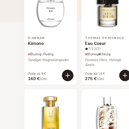
D'ANNAM
THOMAS DE MONACO
Kimono
Eau Coeur
7
/10
(3)
Blumig
Pudrig
Blumig
Holzig
Seidiger Magnolienpuder
Florales Herz, Holzige
Seele
Probe ab 9 €
Probe ab 14 €
160 €
275 €
50ml
50ml