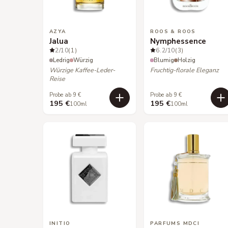
AZYA
ROOS & ROOS
Jalua
Nymphessence
2
/10
(1)
6.2
/10
(3)
Ledrig
Würzig
Blumig
Holzig
Würzige Kaffee-Leder-
Fruchtig-florale Eleganz
Reise
Probe ab 9 €
Probe ab 9 €
195 €
195 €
100ml
100ml
INITIO
PARFUMS MDCI