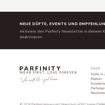
NEUE DÜFTE, EVENTS UND EMPFEHLU
Aktiviere den Parfinity Newsletter in deinem K
deaktivieren.
SHOP
WEAR FIRST. LOVE FOREVER.
Düfte A–
You smell like a good decision.
Marken
Kuratier
Parfumpr
Neuheite
©
2026
Parfinity
·
Impressum
·
Datenschutz
·
AGB
·
Cookies
·
Cooki