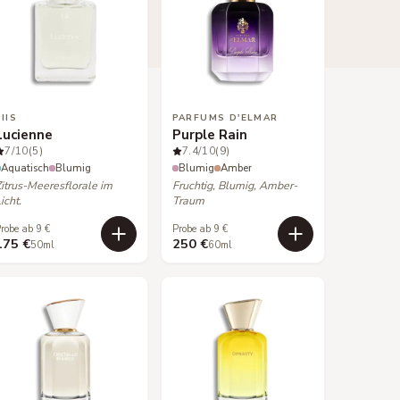
LIIS
PARFUMS D'ELMAR
Lucienne
Purple Rain
7
/10
(5)
7.4
/10
(9)
Aquatisch
Blumig
Blumig
Amber
Zitrus-Meeresflorale im
Fruchtig, Blumig, Amber-
icht.
Traum
robe ab 9 €
Probe ab 9 €
175 €
250 €
50ml
60ml