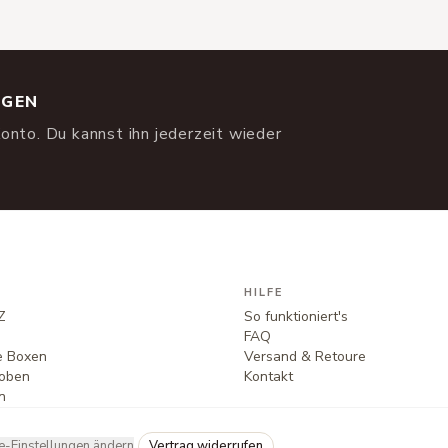
NGEN
onto. Du kannst ihn jederzeit wieder
HILFE
Z
So funktioniert's
FAQ
te Boxen
Versand & Retoure
oben
Kontakt
n
e-Einstellungen ändern
Vertrag widerrufen