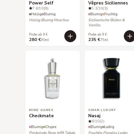
Power Self
Vêpres Siciliennes
7.8
/10
(9)
5.3
/10
(3)
Holzig
Blumig
Blumig
Fruchtig
Holzig Blumig Moschus
Sizilianische Blüten &
Vanille.
Probe ab 9 €
Probe ab 9 €
280 €
235 €
90ml
75ml
MIND GAMES
OMAN LUXURY
Checkmate
Nasaj
8
/10
(2)
Blumig
Chypre
Blumig
Ledrig
Prickelnde Rose trifft Tabak.
Fruchtig-Florales Leder