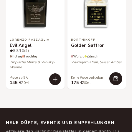
LORENZO PAZZAGLIA
BORTNIKOFF
Evil Angel
Golden Saffron
8.8
/10
(5)
Holzig
Fruchtig
Würzig
Zitrisch
Tropische Minze & Whisky-
Würziger Safran, Süßer Amber
Wärme
Probe ab 9 €
Keine Probe verfügbar
145 €
175 €
50ml
50ml
NEUE DÜFTE, EVENTS UND EMPFEHLUNGEN
Aktiviere den Parfinity Newsletter in deinem Konto. Du