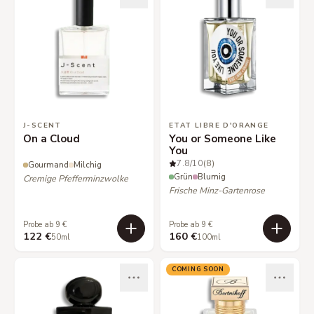
J-SCENT
ETAT LIBRE D'ORANGE
On a Cloud
You or Someone Like
You
7.8
/10
(8)
Gourmand
Milchig
Grün
Blumig
Cremige Pfefferminzwolke
Frische Minz-Gartenrose
Probe ab 9 €
Probe ab 9 €
122 €
160 €
50ml
100ml
COMING SOON