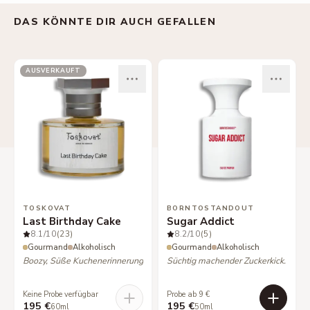
DAS KÖNNTE DIR AUCH GEFALLEN
AUSVERKAUFT
TOSKOVAT
BORNTOSTANDOUT
Last Birthday Cake
Sugar Addict
8.1
/10
(23)
8.2
/10
(5)
Gourmand
Alkoholisch
Gourmand
Alkoholisch
Boozy, Süße Kuchenerinnerung
Süchtig machender Zuckerkick.
Keine Probe verfügbar
Probe ab 9 €
195 €
195 €
60ml
50ml