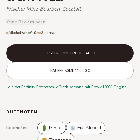
Frischer Minz-Bourbon-Cocktail
Keine Bewertungen
Alkoholisch
Grün
Gourmand
TESTEN - 2ML PROBE - AB 9€
·
·
KAUFEN
50ML
110,00 €
In der Parfinity Box testen
Gratis Versand mit Box
100% Original
DUFTNOTEN
Kopfnoten
Minze
Eis-Akkord