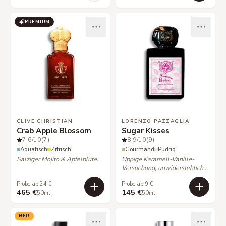
PREMIUM
CLIVE CHRISTIAN
LORENZO PAZZAGLIA
Crab Apple Blossom
Sugar Kisses
7.6
/10
(7)
8.9
/10
(9)
Aquatisch
Zitrisch
Gourmand
Pudrig
Salziger Mojito & Apfelblüte.
Üppige Karamell-Vanille-
Versuchung, unwiderstehlich
süß.
Probe ab 24 €
Probe ab 9 €
465 €
145 €
50ml
50ml
NEU