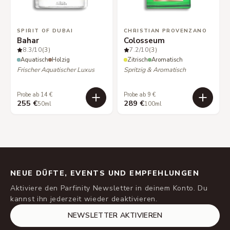
SPIRIT OF DUBAI
CHRISTIAN PROVENZANO
Bahar
Colosseum
8.3
/10
(3)
7.2
/10
(3)
Aquatisch
Holzig
Zitrisch
Aromatisch
Frischer Aquatischer Luxus
Spritzig & Aromatisch
Probe ab 14 €
Probe ab 9 €
255 €
289 €
50ml
100ml
NEUE DÜFTE, EVENTS UND EMPFEHLUNGEN
Aktiviere den Parfinity Newsletter in deinem Konto. Du
kannst ihn jederzeit wieder deaktivieren.
NEWSLETTER AKTIVIEREN