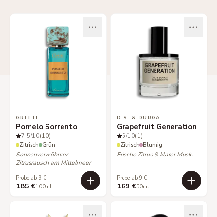
GRITTI
D.S. & DURGA
Pomelo Sorrento
Grapefruit Generation
7.5
/10
(10)
5
/10
(1)
Zitrisch
Grün
Zitrisch
Blumig
Sonnenverwöhnter
Frische Zitrus & klarer Musk.
Zitrusrausch am Mittelmeer
Probe ab 9 €
Probe ab 9 €
185 €
169 €
100ml
50ml