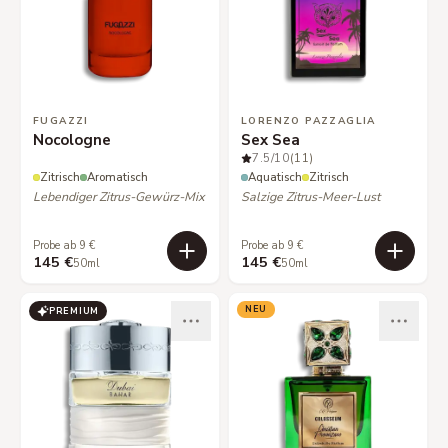
FUGAZZI
LORENZO PAZZAGLIA
Nocologne
Sex Sea
7.5
/10
(11)
Zitrisch
Aromatisch
Aquatisch
Zitrisch
Lebendiger Zitrus-Gewürz-Mix
Salzige Zitrus-Meer-Lust
Probe ab 9 €
Probe ab 9 €
145 €
145 €
50ml
50ml
NEU
PREMIUM