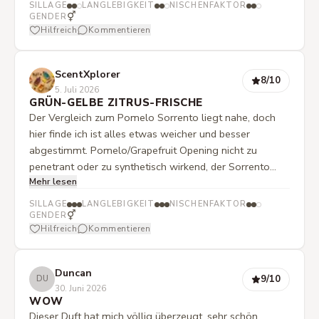
SILLAGE
LANGLEBIGKEIT
NISCHENFAKTOR
⚥
GENDER
Hilfreich
Kommentieren
ScentXplorer
8
/10
5. Juli 2026
GRÜN-GELBE ZITRUS-FRISCHE
Der Vergleich zum Pomelo Sorrento liegt nahe, doch
hier finde ich ist alles etwas weicher und besser
abgestimmt. Pomelo/Grapefruit Opening nicht zu
penetrant oder zu synthetisch wirkend, der Sorrento
Mehr lesen
gibt mir z.B. Duschgel-Vibes, der Assoluto hier tut dies
nicht. Im Drydown wird er dann schön bitter-grünlich😊
SILLAGE
LANGLEBIGKEIT
NISCHENFAKTOR
Mit einer guten Haltbarkeit, ein gelungener
⚥
GENDER
Hilfreich
Kommentieren
Sommerduft.
Duncan
9
/10
DU
30. Juni 2026
WOW
Dieser Duft hat mich völlig überzeugt, sehr schön