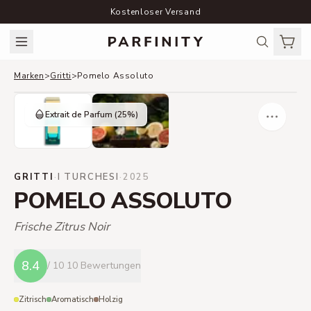
Kostenloser Versand
Marken
>
Gritti
>
Pomelo Assoluto
Extrait de Parfum
(25%)
GRITTI
·
I TURCHESI
·
2025
POMELO ASSOLUTO
Frische Zitrus Noir
8.4
/ 10
10 Bewertungen
Zitrisch
Aromatisch
Holzig