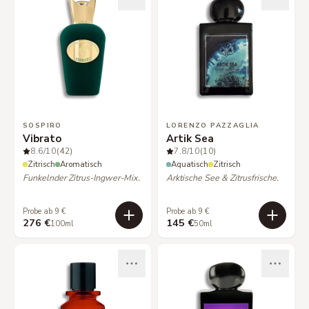
SOSPIRO
LORENZO PAZZAGLIA
Vibrato
Artik Sea
8.6
/10
(42)
7.8
/10
(10)
Zitrisch
Aromatisch
Aquatisch
Zitrisch
Funkelnder Zitrus-Ingwer-Mix.
Arktische See & Zitrusfrische.
Probe ab 9 €
Probe ab 9 €
276 €
145 €
100ml
50ml