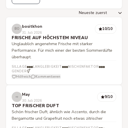
bositkhon
10
/10
BO
31. Juli 2026
FRISCHE AUF HÖCHSTEM NIVEAU
Unglaublich angenehme Frische mit starker
Performance. Für mich einer der besten Sommerdüfte
überhaupt.
SILLAGE
LANGLEBIGKEIT
NISCHENFAKTOR
⚥
GENDER
Hilfreich
Kommentieren
May
9
/10
30. Juli 2026
TOP FRISCHER DUFT
Schön frischer Duft, ähnlich wie Accento, durch die
Bergamotte und Grapefruit noch etwas zitrischer