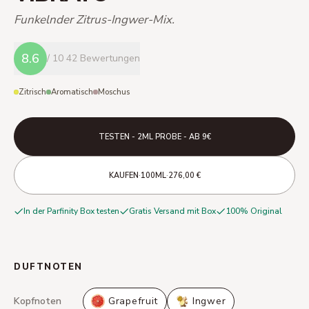
Funkelnder Zitrus-Ingwer-Mix.
8.6
/ 10
42 Bewertungen
Zitrisch
Aromatisch
Moschus
TESTEN - 2ML PROBE - AB 9€
·
·
KAUFEN
100ML
276,00 €
In der Parfinity Box testen
Gratis Versand mit Box
100% Original
DUFTNOTEN
Kopfnoten
Grapefruit
Ingwer