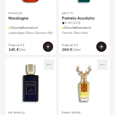
FUGAZZI
GRITTI
Nocologne
Pomelo Assoluto
8.4
/10
(10)
Zitrisch
Aromatisch
Zitrisch
Aromatisch
Lebendiger Zitrus-Gewürz-Mix
Frische Zitrus Noir
Probe ab 9 €
Probe ab 9 €
145 €
260 €
50ml
100ml
EX NIHILO
PANA DORA