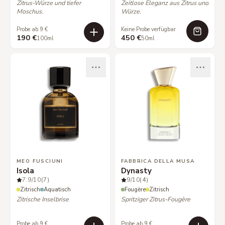
Zitrus-Würze und tiefer
Zeitlose Eleganz aus Zitrus und
Moschus.
Würze.
Probe ab 9 €
Keine Probe verfügbar
190 €
450 €
100ml
50ml
MEO FUSCIUNI
FABBRICA DELLA MUSA
Isola
Dynasty
7.9
/10
(7)
9
/10
(4)
Zitrisch
Aquatisch
Fougère
Zitrisch
Zitrische Inselbrise
Spritziger Zitrus-Fougère
Probe ab 9 €
Probe ab 9 €