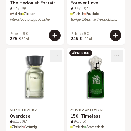
The Hedonist Extrait
Forever Love
8.5
/10
(6)
8.6
/10
(23)
Holzig
Zitrisch
Zitrisch
Fruchtig
Intensive holzige Frische
Ewige Zitrus- & Tropenliebe.
Probe ab 9 €
Probe ab 9 €
275 €
245 €
50ml
100ml
PREMIUM
OMAN LUXURY
CLIVE CHRISTIAN
Overdose
150: Timeless
8.1
/10
(7)
9
/10
(5)
Zitrisch
Würzig
Zitrisch
Aromatisch