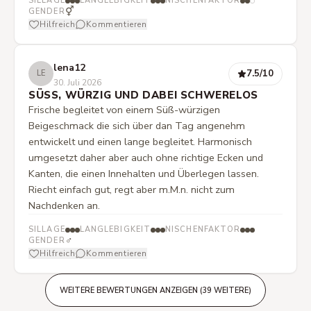
SILLAGE
LANGLEBIGKEIT
NISCHENFAKTOR
⚥
GENDER
Hilfreich
Kommentieren
lena12
7.5
/10
LE
30. Juli 2026
SÜSS, WÜRZIG UND DABEI SCHWERELOS
Frische begleitet von einem Süß-würzigen
Beigeschmack die sich über dan Tag angenehm
entwickelt und einen lange begleitet. Harmonisch
umgesetzt daher aber auch ohne richtige Ecken und
Kanten, die einen Innehalten und Überlegen lassen.
Riecht einfach gut, regt aber m.M.n. nicht zum
Nachdenken an.
SILLAGE
LANGLEBIGKEIT
NISCHENFAKTOR
♂
GENDER
Hilfreich
Kommentieren
WEITERE BEWERTUNGEN ANZEIGEN (39 WEITERE)