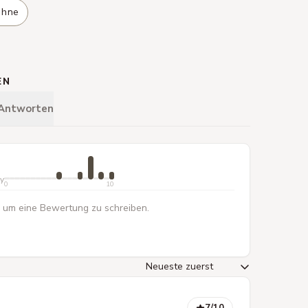
ohne
EN
 Antworten
ty
0
10
 um eine Bewertung zu schreiben.
7
/10