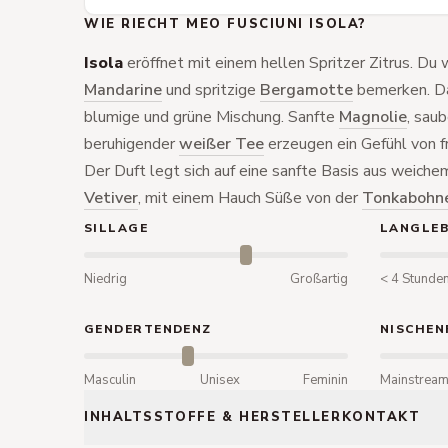
WIE RIECHT MEO FUSCIUNI ISOLA?
Isola
eröffnet mit einem hellen Spritzer Zitrus. Du 
Mandarine
und spritzige
Bergamotte
bemerken. Da
blumige und grüne Mischung. Sanfte
Magnolie
, sau
beruhigender
weißer Tee
erzeugen ein Gefühl von f
Der Duft legt sich auf eine sanfte Basis aus weich
Vetiver
, mit einem Hauch Süße von der
Tonkabohn
SILLAGE
LANGLEB
Niedrig
Großartig
< 4 Stunde
GENDERTENDENZ
NISCHEN
Masculin
Unisex
Feminin
Mainstrea
INHALTSSTOFFE & HERSTELLERKONTAKT