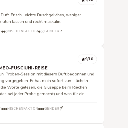
 Duft. Frisch, leichte Duschgelvibes, weniger
rmuten lassen und recht maskulin.
♂
T
NISCHENFAKTOR
GENDER
9
/10
MEO-FUSCIUNI-REISE
uni Proben-Session mit diesem Duft begonnen und
ung vorgegeben. Er hat mich sofort zum Lächeln
 die Worte gelesen, die Giuseppe beim Riechen
 das bei jeder Probe gemacht) und was für ein
 er erinnert mich sehr an ein Parfüm von Kerosene,
der Unknown Pleasures? Ich liebe ihn trotzdem,
⚥
T
NISCHENFAKTOR
GENDER