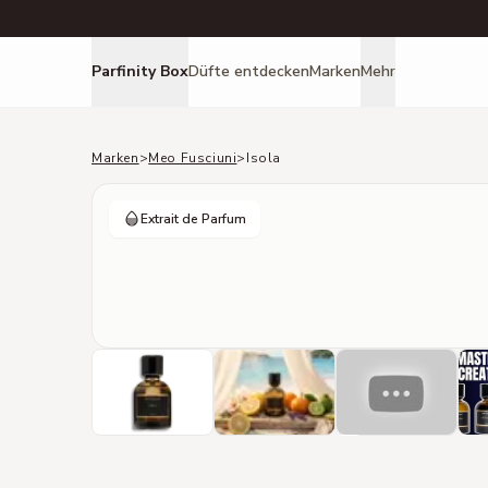
Parfinity Box
Düfte entdecken
Marken
Mehr
Marken
>
Meo Fusciuni
>
Isola
Extrait de Parfum