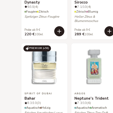
Dynasty
Sirocco
9
/10
(4)
7.1
/10
(4)
Fougère
Zitrisch
Zitrisch
Blumig
Spritziger Zitrus-Fougère
Heller Zitrus &
Blumenmoschus
Probe ab 9 €
Probe ab 9 €
220 €
289 €
100ml
100ml
PREMIUM (+
5
€)
SPIRIT OF DUBAI
ARGOS
Bahar
Neptune's Trident
8.3
/10
(3)
7.3
/10
(6)
Aquatisch
Holzig
Aquatisch
Aromatisch
Frischer Aquatischer Luxus
Frischer Zitrus-Tee-Duft.