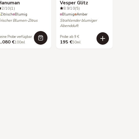
Hanuman
Vesper Glitz
2
/10
(1)
8.9
/10
(5)
Zitrisch
Blumig
Blumig
Amber
Frischer Blumen-Zitrus
Strahlender blumiger
Abendduft
eine Probe verfügbar
Probe ab 9 €
1.080 €
195 €
100ml
50ml