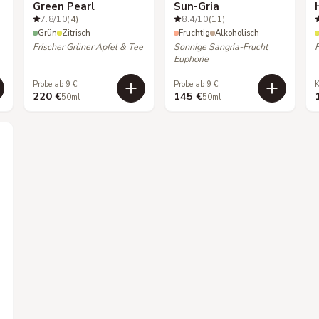
Green Pearl
Sun-Gria
7.8
/10
(4)
8.4
/10
(11)
Grün
Zitrisch
Fruchtig
Alkoholisch
Frischer Grüner Apfel & Tee
Sonnige Sangria-Frucht
Euphorie
Probe ab 9 €
Probe ab 9 €
K
220 €
145 €
50ml
50ml