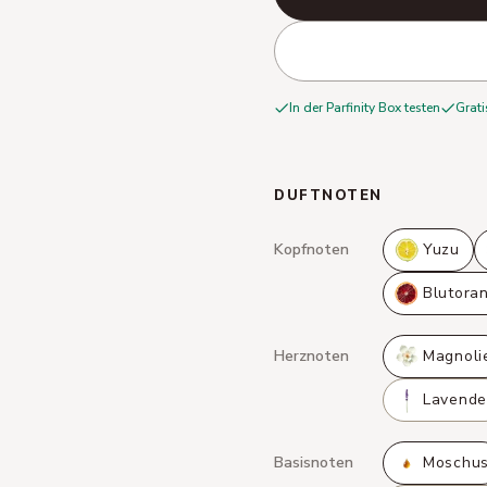
In der Parfinity Box testen
Grati
DUFTNOTEN
Kopfnoten
Yuzu
Blutora
Herznoten
Magnoli
Lavende
Basisnoten
Moschu