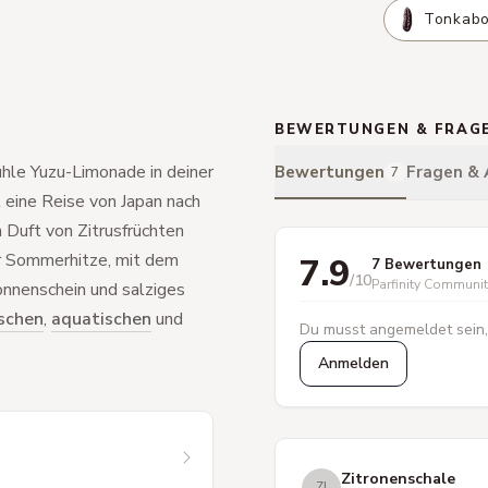
Tonkab
BEWERTUNGEN & FRAG
ühle Yuzu-Limonade in deiner
Bewertungen
Fragen &
7
 eine Reise von Japan nach
 Duft von Zitrusfrüchten
der Sommerhitze, mit dem
7.9
7 Bewertungen
/10
Parfinity Communi
Sonnenschein und salziges
ischen
,
aquatischen
und
Du musst angemeldet sein,
Anmelden
Zitronenschale
ZI