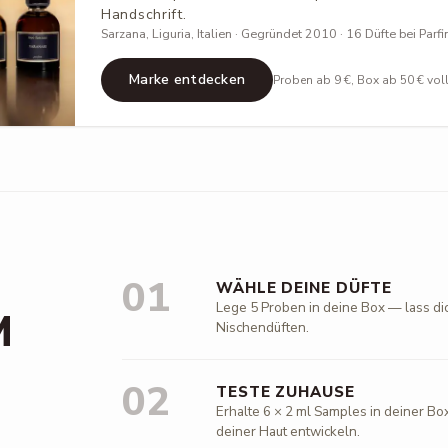
Handschrift.
Sarzana, Liguria, Italien · Gegründet 2010 · 16 Düfte bei Parfin
Marke entdecken
Proben ab 9 €, Box ab 50 € vol
01
WÄHLE DEINE DÜFTE
Lege 5 Proben in deine Box — lass di
M
Nischendüften.
02
TESTE ZUHAUSE
Erhalte 6 × 2 ml Samples in deiner Box
deiner Haut entwickeln.