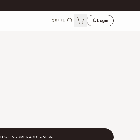
Login
DE
/
EN
TESTEN - 2ML PROBE - AB 9€