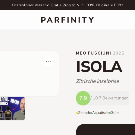
Kostenloser Versand
·
Gratis Proben
·
Nur 100% Originale Düfte
MEO FUSCIUNI
·
2025
ISOLA
Zitrische Inselbrise
7.9
/ 10
7 Bewertungen
Zitrisch
Aquatisch
Grün