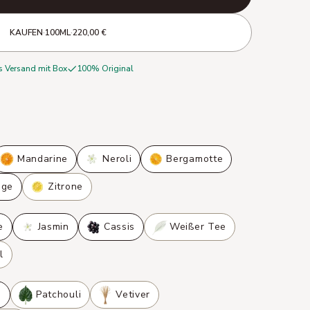
KAUFEN
·
100ML
·
220,00 €
s Versand mit Box
100% Original
Mandarine
Neroli
Bergamotte
nge
Zitrone
e
Jasmin
Cassis
Weißer Tee
l
s
Patchouli
Vetiver