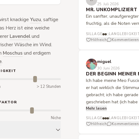
25. Juli 2026
MR. UNKOMPLIZIERT
Ein sanfter, unaufgeregter
wirst knackige
Yuzu
, saftige
fruchtig, als die Noten ve
s Herz ist eine weiche
SILLAGE
LANGLEBIGKEI
berer
Lavendel
und
Hilfreich
Kommentieren
rischer Wäsche im Wind.
em
Moschus
und erdigem
e
.
miguel
30. Juni 2026
IGKEIT
DER BEGINN MEINER 
Ich habe meine Meo Fusci
n
> 12 Stunden
er hat wirklich die Stimm
gebracht; ich habe gerade
geschrieben hat (ich habe
FAKTOR
Mehr lesen
Erlebnis!! Ich muss sagen,
vielleicht Summer of 84 o
m
Niche
SILLAGE
LANGLEBIGKEI
sehr einzigartig.
Hilfreich
Kommentieren