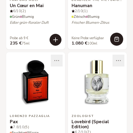
PARFUMS MDCI
BOADICEA THE VICTORIOUS
Un Cœur en Mai
Hanuman
6
/10
(2)
2
/10
(1)
Grün
Blumig
Zitrisch
Blumig
Edler grün-floraler Duft
Frischer Blumen-Zitrus
Probe ab 9 €
Keine Probe verfügbar
235 €
1.080 €
75ml
100ml
LORENZO PAZZAGLIA
ZOOLOGIST
Pax
Lovebird (Special
Edition)
7.8
/10
(5)
6.7
/10
(7)
Fruchtig
Würzig