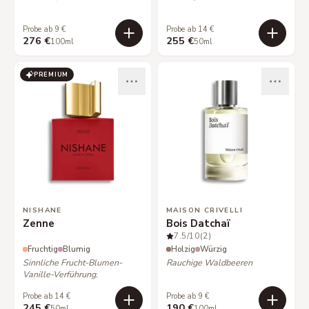
Probe ab 9 €
Probe ab 14 €
276 €
255 €
100ml
50ml
PREMIUM
NISHANE
MAISON CRIVELLI
Zenne
Bois Datchaï
7.5
/10
(2)
Fruchtig
Blumig
Holzig
Würzig
Sinnliche Frucht-Blumen-
Rauchige Waldbeeren
Vanille-Verführung.
Probe ab 14 €
Probe ab 9 €
245 €
190 €
50ml
100ml