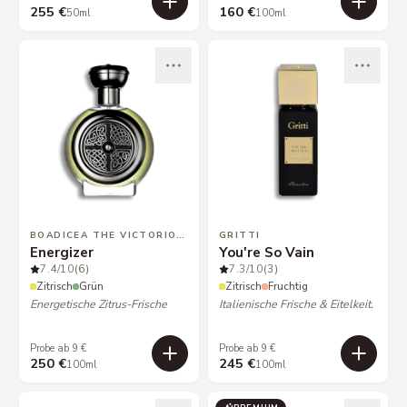
255 €
160 €
50ml
100ml
BOADICEA THE VICTORIOUS
GRITTI
Energizer
You're So Vain
7.4
/10
(6)
7.3
/10
(3)
Zitrisch
Grün
Zitrisch
Fruchtig
Energetische Zitrus-Frische
Italienische Frische & Eitelkeit.
Probe ab 9 €
Probe ab 9 €
250 €
245 €
100ml
100ml