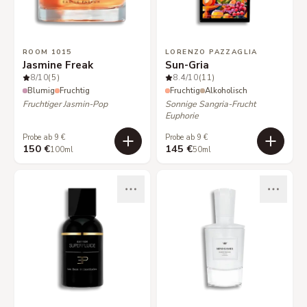
ROOM 1015
LORENZO PAZZAGLIA
Jasmine Freak
Sun-Gria
8
/10
(5)
8.4
/10
(11)
Blumig
Fruchtig
Fruchtig
Alkoholisch
Fruchtiger Jasmin-Pop
Sonnige Sangria-Frucht
Euphorie
Probe ab 9 €
Probe ab 9 €
150 €
145 €
100ml
50ml