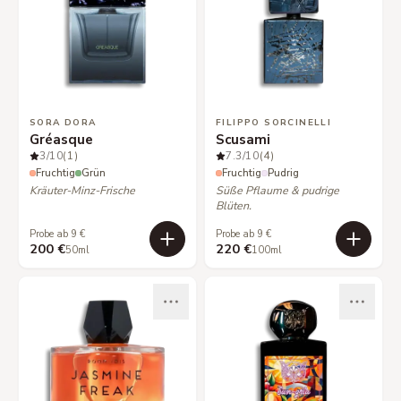
SORA DORA
FILIPPO SORCINELLI
Gréasque
Scusami
3
/10
(1)
7.3
/10
(4)
Fruchtig
Grün
Fruchtig
Pudrig
Kräuter-Minz-Frische
Süße Pflaume & pudrige
Blüten.
Probe ab 9 €
Probe ab 9 €
200 €
220 €
50ml
100ml