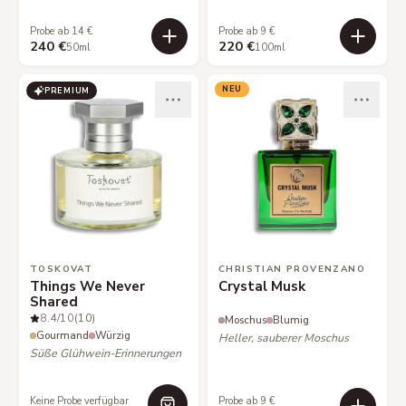
Probe ab 14 €
Probe ab 9 €
240 €
220 €
50ml
100ml
NEU
PREMIUM
TOSKOVAT
CHRISTIAN PROVENZANO
Things We Never
Crystal Musk
Shared
8.4
/10
(10)
Moschus
Blumig
Gourmand
Würzig
Heller, sauberer Moschus
Süße Glühwein-Erinnerungen
Keine Probe verfügbar
Probe ab 9 €