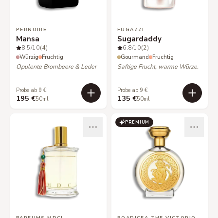
PERNOIRE
FUGAZZI
Mansa
Sugardaddy
8.5
/10
(4)
6.8
/10
(2)
Würzig
Fruchtig
Gourmand
Fruchtig
Opulente Brombeere & Leder
Saftige Frucht, warme Würze.
Probe ab 9 €
Probe ab 9 €
195 €
135 €
50ml
50ml
PREMIUM