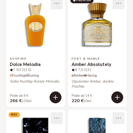
PREMIUM
SOSPIRO
FORT & MANLÉ
Dolce Melodia
Amber Absolutely
7.8
/10
(10)
8.7
/10
(3)
Fruchtig
Blumig
Amber
Harzig
Süße fruchtig-florale Melodie.
Opulenter Amber, dunkle
Früchte.
Probe ab 9 €
Probe ab 14 €
266 €
220 €
100ml
50ml
NEU