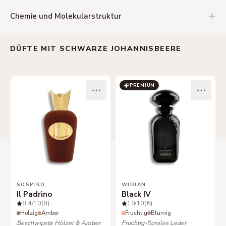
Chemie und Molekularstruktur
DÜFTE MIT SCHWARZE JOHANNISBEERE
PREMIUM
SOSPIRO
WIDIAN
Il Padrino
Black IV
8.4
/10
(8)
10
/10
(6)
Holzig
Amber
Fruchtig
Blumig
Beschwipste Hölzer & Amber
Fruchtig-florales Leder