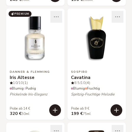
PREMIUM
DANNER & FLEMMING
SOSPIRO
Iris Altesse
Cavatina
10
/10
(1)
8.5
/10
(4)
Blumig
Pudrig
Blumig
Fruchtig
Prickelnde Iris-Eleganz
Spritzig-Fruchtige Melodie
Probe ab 14 €
Probe ab 9 €
320 €
199 €
50ml
75ml