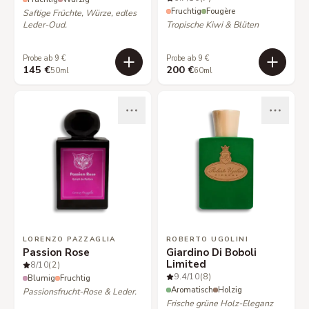
Fruchtig
Fougère
Saftige Früchte, Würze, edles
Leder-Oud.
Tropische Kiwi & Blüten
Probe ab 9 €
Probe ab 9 €
145 €
200 €
50ml
60ml
LORENZO PAZZAGLIA
ROBERTO UGOLINI
Passion Rose
Giardino Di Boboli
Limited
8
/10
(2)
9.4
/10
(8)
Blumig
Fruchtig
Aromatisch
Holzig
Passionsfrucht-Rose & Leder.
Frische grüne Holz-Eleganz