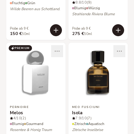
8.8
/10
(9)
Fruchtig
Grün
Blumig
Würzig
Wilde Beeren aus Schottland.
Strahlende Riviera Blume
Probe ab 9 €
Probe ab 9 €
150 €
275 €
50ml
50ml
PREMIUM
PERNOIRE
MEO FUSCIUNI
Melos
Isola
4
/10
(2)
7.9
/10
(7)
Blumig
Gourmand
Zitrisch
Aquatisch
Rosentee & Honig Traum
Zitrische Inselbrise