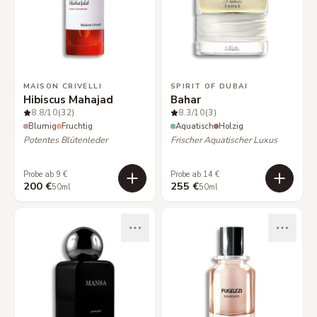
MAISON CRIVELLI
SPIRIT OF DUBAI
Hibiscus Mahajad
Bahar
8.8
/10
(32)
8.3
/10
(3)
Blumig
Fruchtig
Aquatisch
Holzig
Potentes Blütenleder
Frischer Aquatischer Luxus
Probe ab 9 €
Probe ab 14 €
200 €
255 €
50ml
50ml