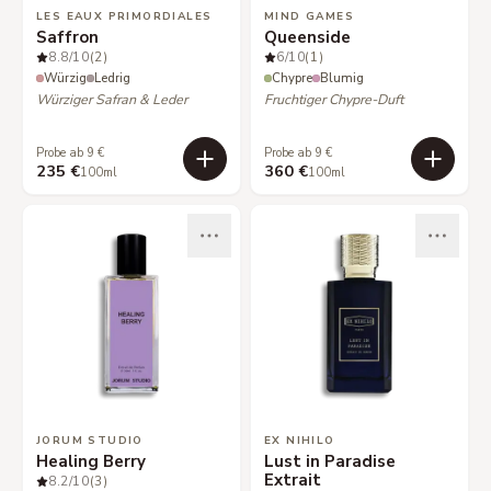
LES EAUX PRIMORDIALES
MIND GAMES
Saffron
Queenside
8.8
/10
(2)
6
/10
(1)
Würzig
Ledrig
Chypre
Blumig
Würziger Safran & Leder
Fruchtiger Chypre-Duft
Probe ab 9 €
Probe ab 9 €
235 €
360 €
100ml
100ml
JORUM STUDIO
EX NIHILO
Healing Berry
Lust in Paradise
Extrait
8.2
/10
(3)