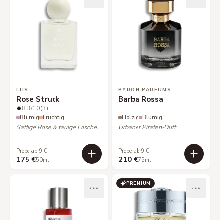
LIIS
BYRON PARFUMS
Rose Struck
Barba Rossa
8.3
/10
(3)
Blumig
Fruchtig
Holzig
Blumig
Saftige Rose & tauige Frische.
Urbaner Piraten-Duft
Probe ab 9 €
Probe ab 9 €
175 €
210 €
50ml
75ml
PREMIUM