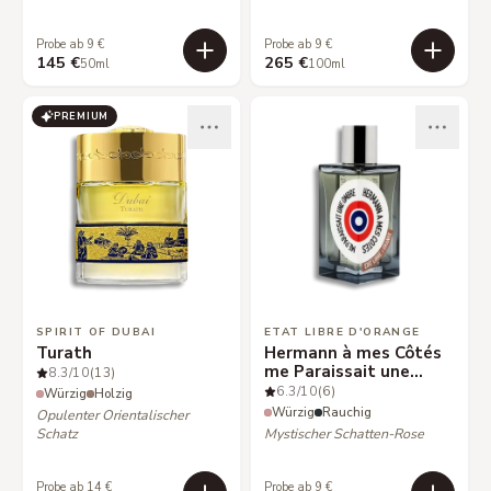
Probe ab 9 €
Probe ab 9 €
145 €
265 €
50ml
100ml
PREMIUM
SPIRIT OF DUBAI
ETAT LIBRE D'ORANGE
Turath
Hermann à mes Côtés
me Paraissait une
8.3
/10
(13)
Ombre
6.3
/10
(6)
Würzig
Holzig
Würzig
Rauchig
Opulenter Orientalischer
Schatz
Mystischer Schatten-Rose
Probe ab 14 €
Probe ab 9 €