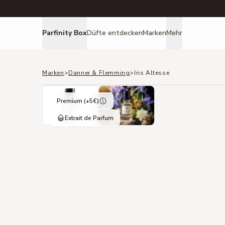
Parfinity Box
Düfte entdecken
Marken
Mehr
Marken
>
Danner & Flemming
>
Iris Altesse
Premium (+
5
€)
Extrait de Parfum