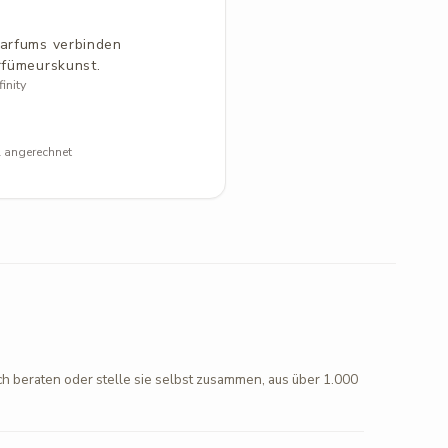
parfums verbinden
rfümeurskunst.
inity
l angerechnet
ch beraten oder stelle sie selbst zusammen, aus über 1.000