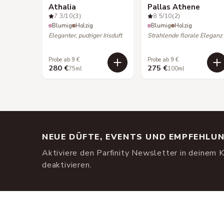
Athalia
Pallas Athene
7.3
/10
(3)
8.5
/10
(2)
Blumig
Holzig
Blumig
Holzig
Eleganter, pudriger Irisduft
Strahlende florale Eleganz
Probe ab 9 €
Probe ab 9 €
280 €
275 €
75ml
100ml
NEUE DÜFTE, EVENTS UND EMPFEHLU
Aktiviere den Parfinity Newsletter in deinem K
deaktivieren.