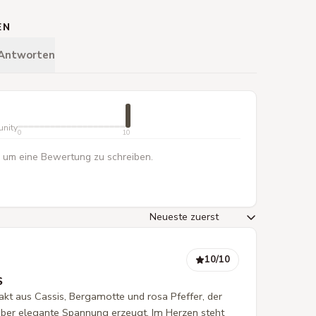
EN
 Antworten
unity
0
10
 um eine Bewertung zu schreiben.
10
/10
S
akt aus Cassis, Bergamotte und rosa Pfeffer, der
, aber elegante Spannung erzeugt. Im Herzen steht