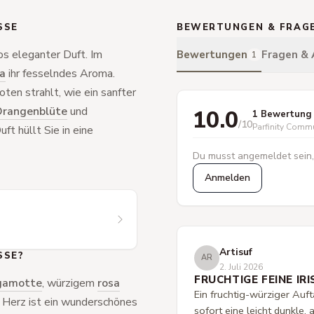
SSE
BEWERTUNGEN & FRAG
tlos eleganter Duft. Im
Bewertungen
Fragen &
1
da
ihr fesselndes Aroma.
oten strahlt, wie ein sanfter
rangenblüte
und
10.0
1 Bewertung
/10
Parfinity Comm
ft hüllt Sie in eine
Du musst angemeldet sein,
Anmelden
Artisuf
SSE?
AR
2. Juli 2026
FRUCHTIGE FEINE IRI
gamotte
, würzigem
rosa
Ein fruchtig-würziger Auft
s Herz ist ein wunderschönes
sofort eine leicht dunkle