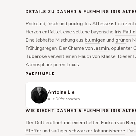
DETAILS ZU DANNER & FLEMMING IRIS ALTE
Prickelnd, frisch und
pudrig
. Iris Altesse ist ein zei
Herzen entfaltet eine seltene bayerische
Iris Palli
Eine lebhafte Mischung aus
blumig
en und
grün
en N
Frühlingsregen. Der Charme von
Jasmin
, opulenter
O
Tuberose
verleiht einen Hauch von Klasse. Dieser Du
Atmosphäre puren Luxus.
PARFUMEUR
Antoine Lie
Alle Düfte ansehen
WIE RIECHT DANNER & FLEMMING IRIS ALTE
Der Duft eröffnet mit einem hellen Funken von
Ber
Pfeffer
und saftiger
schwarzer Johannisbeere
. Da