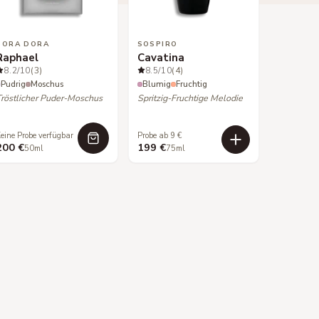
SORA DORA
SOSPIRO
Raphael
Cavatina
8.2
/10
(3)
8.5
/10
(4)
Pudrig
Moschus
Blumig
Fruchtig
Tröstlicher Puder-Moschus
Spritzig-Fruchtige Melodie
eine Probe verfügbar
Probe ab 9 €
200 €
199 €
50ml
75ml