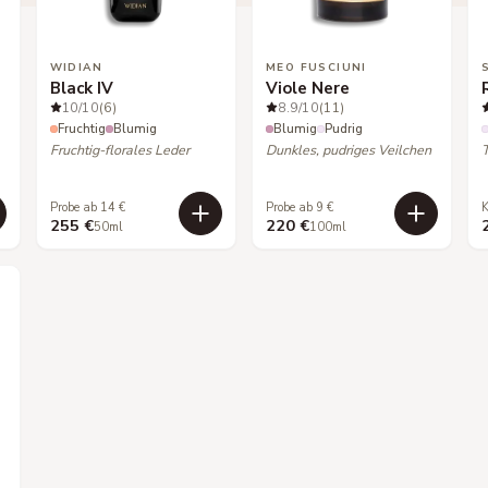
WIDIAN
MEO FUSCIUNI
Black IV
Viole Nere
10
/10
(6)
8.9
/10
(11)
Fruchtig
Blumig
Blumig
Pudrig
Fruchtig-florales Leder
Dunkles, pudriges Veilchen
Probe ab 14 €
Probe ab 9 €
K
255 €
220 €
50ml
100ml