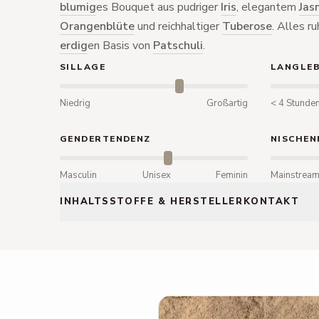
blumig
es Bouquet aus pudriger
Iris
, elegantem
Jas
Orangenblüte
und reichhaltiger
Tuberose
. Alles r
erdig
en Basis von
Patschuli
.
SILLAGE
LANGLEB
Niedrig
Großartig
< 4 Stunde
GENDERTENDENZ
NISCHEN
Masculin
Unisex
Feminin
Mainstrea
INHALTSSTOFFE & HERSTELLERKONTAKT