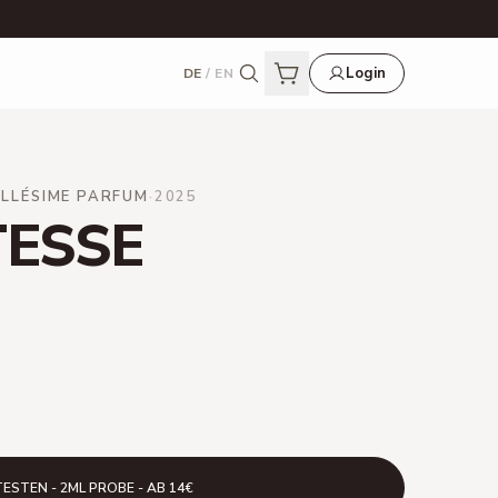
Login
DE
/
EN
ILLÉSIME PARFUM
·
2025
TESSE
TESTEN - 2ML PROBE - AB 14€