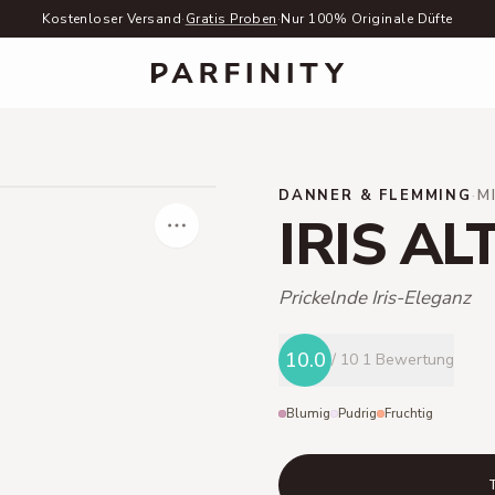
Kostenloser Versand
·
Gratis Proben
·
Nur 100% Originale Düfte
DANNER & FLEMMING
·
M
IRIS AL
Prickelnde Iris-Eleganz
10.0
/ 10
1 Bewertung
Blumig
Pudrig
Fruchtig