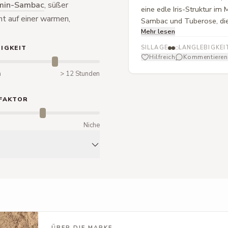
min-Sambac
, süßer
eine edle Iris-Struktur im
uht auf einer warmen,
Sambac und Tuberose, die 
Mehr lesen
Eleganz verleihen. Der Dry
Komposition eine weiche, l
IGKEIT
SILLAGE
LANGLEBIGKEI
sauber ausbalanciert. Insg
Hilfreich
Kommentieren
fruchtigem Auftakt und flo
n
> 12 Stunden
FAKTOR
m
Niche
ÜBER DIE MARKE