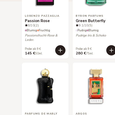
LORENZO PAZZAGLIA
BYRON PARFUMS
Passion Rose
Green Butterfly
8
/10
(2)
9.1
/10
(5)
Blumig
Fruchtig
Pudrig
Blumig
Passionsfrucht-Rose &
Pudrige Iris & Schoko
Leder.
Probe ab 9 €
Probe ab 9 €
145 €
280 €
50ml
75ml
PARFUMS DE MARLY
ARGOS