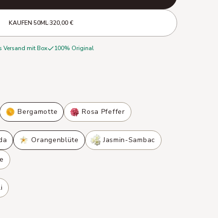
KAUFEN
·
50ML
·
320,00 €
s Versand mit Box
100% Original
Bergamotte
Rosa Pfeffer
ida
Orangenblüte
Jasmin-Sambac
e
i