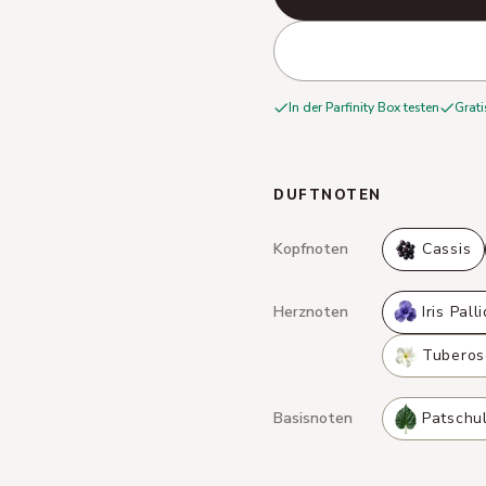
In der Parfinity Box testen
Grati
DUFTNOTEN
Kopfnoten
Cassis
Herznoten
Iris Pall
Tuberos
Basisnoten
Patschul