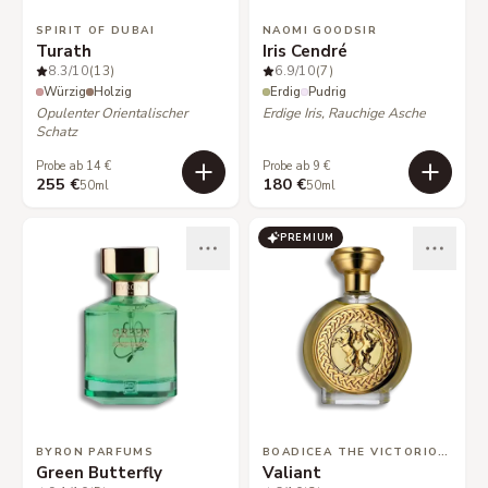
SPIRIT OF DUBAI
NAOMI GOODSIR
Turath
Iris Cendré
8.3
/10
(13)
6.9
/10
(7)
Würzig
Holzig
Erdig
Pudrig
Opulenter Orientalischer
Erdige Iris, Rauchige Asche
Schatz
Probe ab 14 €
Probe ab 9 €
255 €
180 €
50ml
50ml
PREMIUM
BYRON PARFUMS
BOADICEA THE VICTORIOUS
Green Butterfly
Valiant