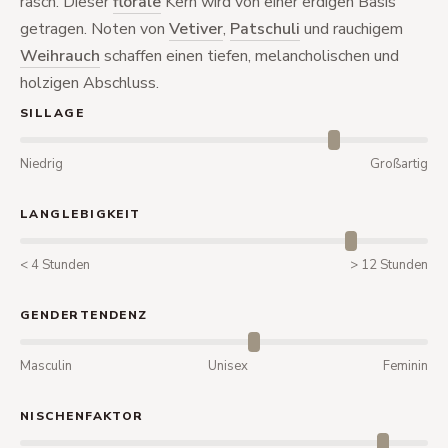
rasch. Dieser
florale
Kern wird von einer erdigen Basis
getragen. Noten von
Vetiver
,
Patschuli
und rauchigem
Weihrauch
schaffen einen tiefen, melancholischen und
holzigen Abschluss.
SILLAGE
Niedrig
Großartig
LANGLEBIGKEIT
< 4 Stunden
> 12 Stunden
GENDERTENDENZ
Masculin
Unisex
Feminin
NISCHENFAKTOR