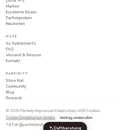
Düfte A–Z
Marken
Kuratierte Boxen
Parfumproben
Neuheiten
HILFE
So funktioniert's
FAQ
Versand & Retoure
Kontakt
PARFINITY
Store Kiel
Community
Blog
Rewards
©
2026
Parfinity
·
Impressum
·
Datenschutz
·
AGB
·
Cookies
·
Cookie-Einstellungen ändern
Vertrag widerrufen
TikTok @parfinity
Instagram @parfinity.de
Duftberatung