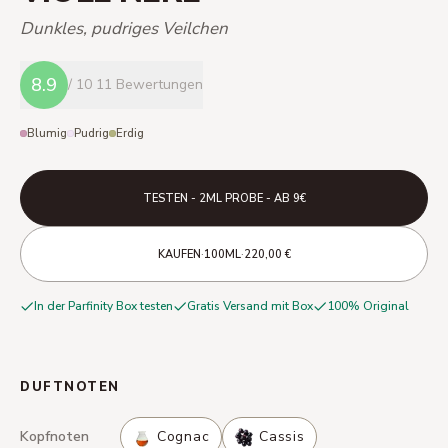
Dunkles, pudriges Veilchen
8.9
/ 10
11 Bewertungen
Blumig
Pudrig
Erdig
TESTEN - 2ML PROBE - AB 9€
·
·
KAUFEN
100ML
220,00 €
In der Parfinity Box testen
Gratis Versand mit Box
100% Original
DUFTNOTEN
Kopfnoten
Cognac
Cassis