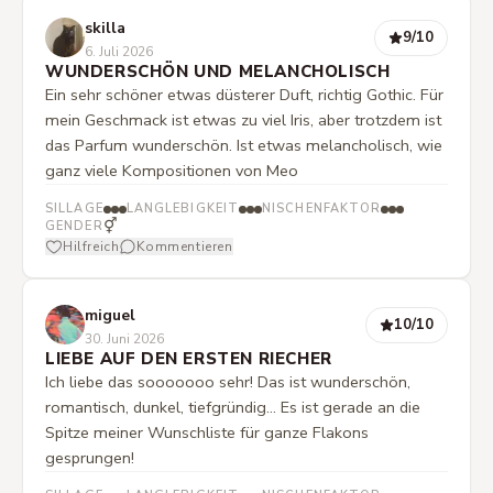
skilla
9
/10
6. Juli 2026
WUNDERSCHÖN UND MELANCHOLISCH
Ein sehr schöner etwas düsterer Duft, richtig Gothic. Für
mein Geschmack ist etwas zu viel Iris, aber trotzdem ist
das Parfum wunderschön. Ist etwas melancholisch, wie
ganz viele Kompositionen von Meo
SILLAGE
LANGLEBIGKEIT
NISCHENFAKTOR
⚥
GENDER
Hilfreich
Kommentieren
miguel
10
/10
30. Juni 2026
LIEBE AUF DEN ERSTEN RIECHER
Ich liebe das sooooooo sehr! Das ist wunderschön,
romantisch, dunkel, tiefgründig... Es ist gerade an die
Spitze meiner Wunschliste für ganze Flakons
gesprungen!