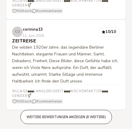
SILLAGE
LANGLEBIGKEIT
NISCHENFAKTOR
⚥
GENDER
Hilfreich
Kommentieren
corinna13
10
/10
CO
11. Juni 2026
ZEITREISE
Die wilden 1920er Jahre, das legendäre Berliner
Nachtleben, elegante Frauen und Männer, Samt,
Dekadenz, Freiheit. Diese Bilder, diese Gefühle habe ich,
wenn ich Viole Nere aufsprühe. Ein Duft, der auffällt,
aufwühlt, umarmt. Starke Sillage und immense
Haltbarkeit. Ich finde den Duft unisex.
SILLAGE
LANGLEBIGKEIT
NISCHENFAKTOR
⚥
GENDER
Hilfreich
Kommentieren
WEITERE BEWERTUNGEN ANZEIGEN (8 WEITERE)