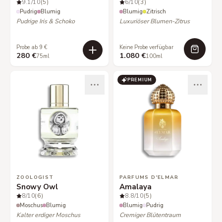
9.1
/10
(5)
6
/10
(3)
Pudrig
Blumig
Blumig
Zitrisch
Pudrige Iris & Schoko
Luxuriöser Blumen-Zitrus
Probe ab 9 €
Keine Probe verfügbar
280 €
1.080 €
75ml
100ml
PREMIUM
ZOOLOGIST
PARFUMS D'ELMAR
Snowy Owl
Amalaya
8
/10
(6)
8.8
/10
(5)
Moschus
Blumig
Blumig
Pudrig
Kalter erdiger Moschus
Cremiger Blütentraum