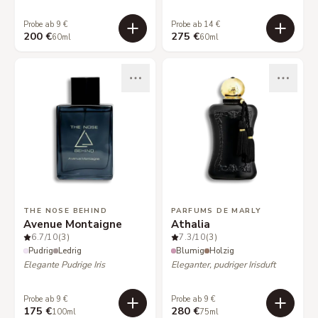
Probe ab 9 €
Probe ab 14 €
200 €
275 €
60ml
60ml
THE NOSE BEHIND
PARFUMS DE MARLY
Avenue Montaigne
Athalia
6.7
/10
(3)
7.3
/10
(3)
Pudrig
Ledrig
Blumig
Holzig
Elegante Pudrige Iris
Eleganter, pudriger Irisduft
Probe ab 9 €
Probe ab 9 €
175 €
280 €
100ml
75ml