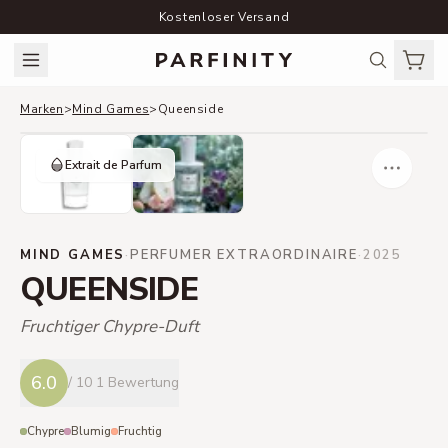
Kostenloser Versand
Marken
>
Mind Games
>
Queenside
Extrait de Parfum
MIND GAMES
·
PERFUMER EXTRAORDINAIRE
·
2025
QUEENSIDE
Fruchtiger Chypre-Duft
6.0
/ 10
1 Bewertung
Chypre
Blumig
Fruchtig