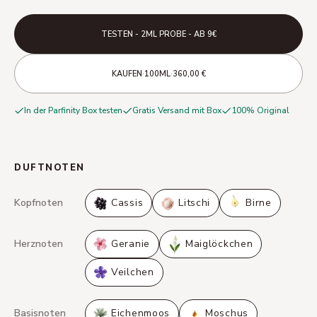
TESTEN - 2ML PROBE - AB 9€
·
·
KAUFEN
100ML
360,00 €
In der Parfinity Box testen
Gratis Versand mit Box
100% Original
DUFTNOTEN
Kopfnoten
Cassis
Litschi
Birne
Herznoten
Geranie
Maiglöckchen
Veilchen
Basisnoten
Eichenmoos
Moschus