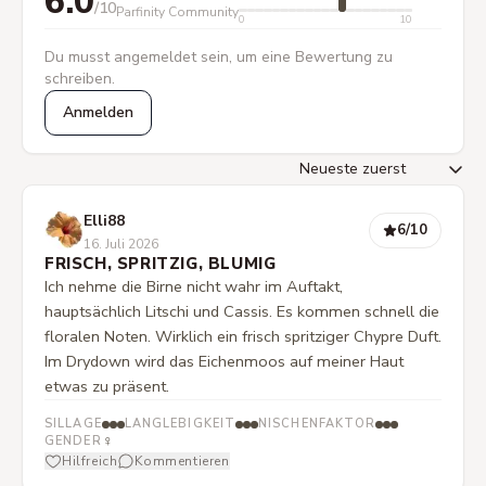
6.0
/10
Parfinity Community
0
10
Du musst angemeldet sein, um eine Bewertung zu
schreiben.
Anmelden
Elli88
6
/10
16. Juli 2026
FRISCH, SPRITZIG, BLUMIG
Ich nehme die Birne nicht wahr im Auftakt,
hauptsächlich Litschi und Cassis. Es kommen schnell die
floralen Noten. Wirklich ein frisch spritziger Chypre Duft.
Im Drydown wird das Eichenmoos auf meiner Haut
etwas zu präsent.
SILLAGE
LANGLEBIGKEIT
NISCHENFAKTOR
♀
GENDER
Hilfreich
Kommentieren