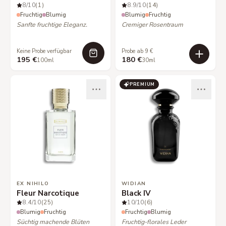
8
/10
(1)
8.9
/10
(14)
Fruchtig
Blumig
Blumig
Fruchtig
Sanfte fruchtige Eleganz.
Cremiger Rosentraum
Keine Probe verfügbar
Probe ab 9 €
195 €
180 €
100ml
30ml
PREMIUM
EX NIHILO
WIDIAN
Fleur Narcotique
Black IV
8.4
/10
(25)
10
/10
(6)
Blumig
Fruchtig
Fruchtig
Blumig
Süchtig machende Blüten
Fruchtig-florales Leder