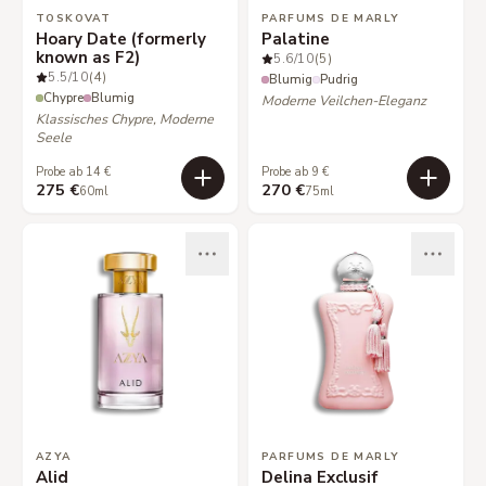
TOSKOVAT
PARFUMS DE MARLY
Hoary Date (formerly
Palatine
known as F2)
5.6
/10
(5)
5.5
/10
(4)
Blumig
Pudrig
Chypre
Blumig
Moderne Veilchen-Eleganz
Klassisches Chypre, Moderne
Seele
Probe ab 14 €
Probe ab 9 €
275 €
270 €
60ml
75ml
AZYA
PARFUMS DE MARLY
Alid
Delina Exclusif