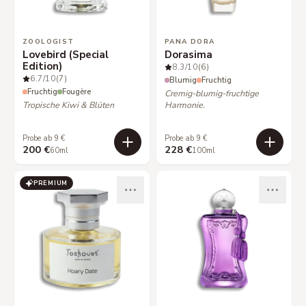
ZOOLOGIST
PANA DORA
Lovebird (Special
Dorasima
Edition)
8.3
/10
(6)
6.7
/10
(7)
Blumig
Fruchtig
Fruchtig
Fougère
Cremig-blumig-fruchtige
Tropische Kiwi & Blüten
Harmonie.
Probe ab 9 €
Probe ab 9 €
200 €
228 €
60ml
100ml
PREMIUM