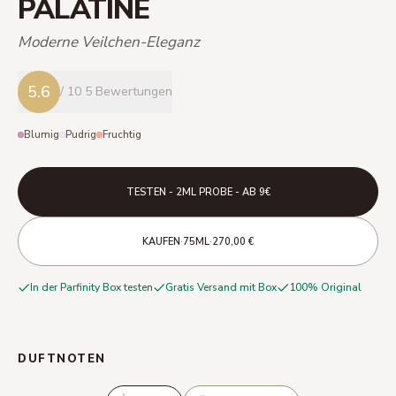
PALATINE
Moderne Veilchen-Eleganz
5.6
/ 10
5 Bewertungen
Blumig
Pudrig
Fruchtig
TESTEN - 2ML PROBE - AB 9€
·
·
KAUFEN
75ML
270,00 €
In der Parfinity Box testen
Gratis Versand mit Box
100% Original
DUFTNOTEN