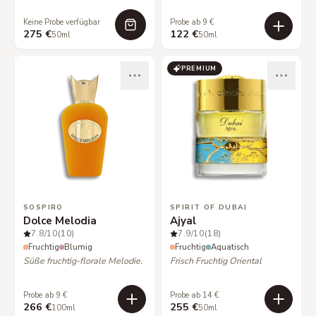
Keine Probe verfügbar
Probe ab 9 €
275 €
122 €
50ml
50ml
PREMIUM
SOSPIRO
SPIRIT OF DUBAI
Dolce Melodia
Ajyal
7.8
/10
(10)
7.9
/10
(18)
Fruchtig
Blumig
Fruchtig
Aquatisch
Süße fruchtig-florale Melodie.
Frisch Fruchtig Oriental
Probe ab 9 €
Probe ab 14 €
266 €
255 €
100ml
50ml