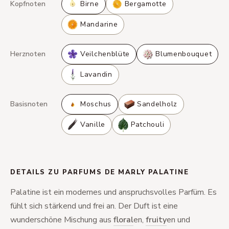
Kopfnoten
Birne
Bergamotte
Mandarine
Herznoten
Veilchenblüte
Blumenbouquet
Lavandin
Basisnoten
Moschus
Sandelholz
Vanille
Patchouli
DETAILS ZU PARFUMS DE MARLY PALATINE
Palatine ist ein modernes und anspruchsvolles Parfüm. Es
fühlt sich stärkend und frei an. Der Duft ist eine
wunderschöne Mischung aus
floral
en,
fruity
en und