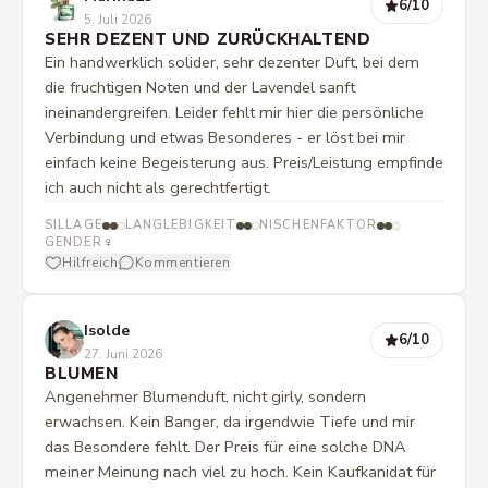
6
/10
5. Juli 2026
SEHR DEZENT UND ZURÜCKHALTEND
Ein handwerklich solider, sehr dezenter Duft, bei dem
die fruchtigen Noten und der Lavendel sanft
ineinandergreifen. Leider fehlt mir hier die persönliche
Verbindung und etwas Besonderes - er löst bei mir
einfach keine Begeisterung aus. Preis/Leistung empfinde
ich auch nicht als gerechtfertigt.
SILLAGE
LANGLEBIGKEIT
NISCHENFAKTOR
♀
GENDER
Hilfreich
Kommentieren
Isolde
6
/10
27. Juni 2026
BLUMEN
Angenehmer Blumenduft, nicht girly, sondern
erwachsen. Kein Banger, da irgendwie Tiefe und mir
das Besondere fehlt. Der Preis für eine solche DNA
meiner Meinung nach viel zu hoch. Kein Kaufkanidat für