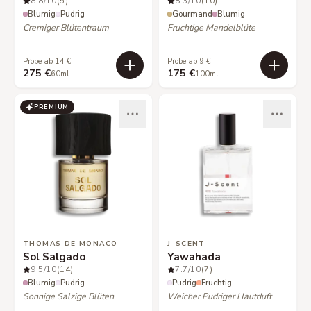
8.8
/10
(5)
8.3
/10
(10)
Blumig
Pudrig
Gourmand
Blumig
Cremiger Blütentraum
Fruchtige Mandelblüte
Probe ab 14 €
Probe ab 9 €
275 €
175 €
60ml
100ml
PREMIUM
THOMAS DE MONACO
J-SCENT
Sol Salgado
Yawahada
9.5
/10
(14)
7.7
/10
(7)
Blumig
Pudrig
Pudrig
Fruchtig
Sonnige Salzige Blüten
Weicher Pudriger Hautduft