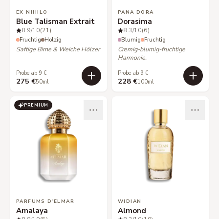
EX NIHILO
PANA DORA
Blue Talisman Extrait
Dorasima
8.9
/10
(21)
8.3
/10
(6)
Fruchtig
Holzig
Blumig
Fruchtig
Saftige Birne & Weiche Hölzer
Cremig-blumig-fruchtige
Harmonie.
Probe ab 9 €
Probe ab 9 €
275 €
228 €
50ml
100ml
PREMIUM
PARFUMS D'ELMAR
WIDIAN
Amalaya
Almond