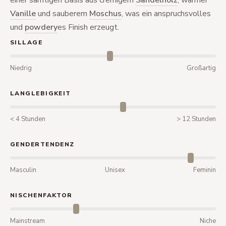
einer samtigen Basis aus cremigem
Sandelholz
, warmer
Vanille
und sauberem
Moschus
, was ein anspruchsvolles
und
powdery
es Finish erzeugt.
SILLAGE
Niedrig
Großartig
LANGLEBIGKEIT
< 4 Stunden
> 12 Stunden
GENDERTENDENZ
Masculin
Unisex
Feminin
NISCHENFAKTOR
Mainstream
Niche