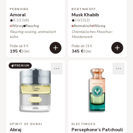
PERNOIRE
BORTNIKOFF
Amoral
Musk Khabib
6.3
/10
(6)
10
/10
(2)
Würzig
Rauchig
Animalisch
Würzig
Rauchig-würzig, animalisch
Orientalisches Moschus-
kühn.
Meisterwerk
Probe ab 9 €
Probe ab 19 €
195 €
345 €
50ml
50ml
PREMIUM
SPIRIT OF DUBAI
ELECTIMUSS
Abraj
Persephone's Patchouli