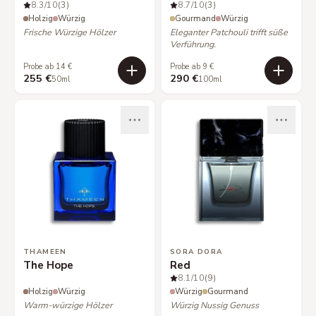
8.3
/10
(3)
8.7
/10
(3)
Holzig
Würzig
Gourmand
Würzig
Frische Würzige Hölzer
Eleganter Patchouli trifft süße
Verführung.
Probe ab 14 €
Probe ab 9 €
255 €
290 €
50ml
100ml
THAMEEN
SORA DORA
The Hope
Red
8.1
/10
(9)
Holzig
Würzig
Würzig
Gourmand
Warm-würzige Hölzer
Würzig Nussig Genuss