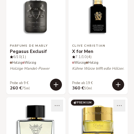
PARFUMS DE MARLY
CLIVE CHRISTIAN
Pegasus Exclusif
X for Men
6
/10
(1)
7.1
/10
(4)
Holzig
Würzig
Würzig
Holzig
Holzige Mandel-Power
Kühne Würze trifft edle Hölzer.
Probe ab 9 €
Probe ab 19 €
260 €
360 €
75ml
50ml
PREMIUM