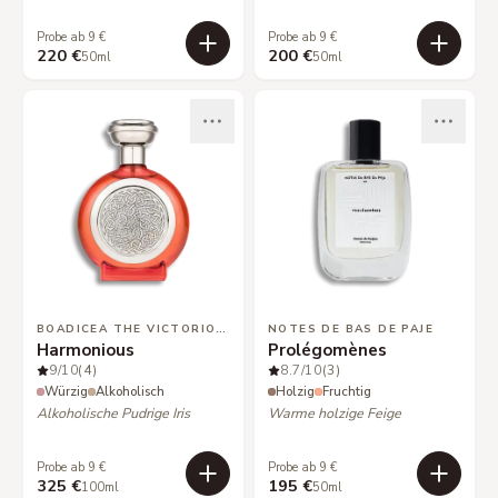
Probe ab 9 €
Probe ab 9 €
220 €
200 €
50ml
50ml
BOADICEA THE VICTORIOUS
NOTES DE BAS DE PAJE
Harmonious
Prolégomènes
9
/10
(4)
8.7
/10
(3)
Würzig
Alkoholisch
Holzig
Fruchtig
Alkoholische Pudrige Iris
Warme holzige Feige
Probe ab 9 €
Probe ab 9 €
325 €
195 €
100ml
50ml