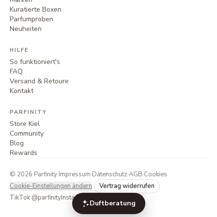
Kuratierte Boxen
Parfumproben
Neuheiten
HILFE
So funktioniert's
FAQ
Versand & Retoure
Kontakt
PARFINITY
Store Kiel
Community
Blog
Rewards
©
2026
Parfinity
·
Impressum
·
Datenschutz
·
AGB
·
Cookies
·
Cookie-Einstellungen ändern
Vertrag widerrufen
TikTok @parfinity
Instagram @parfinity.de
Duftberatung