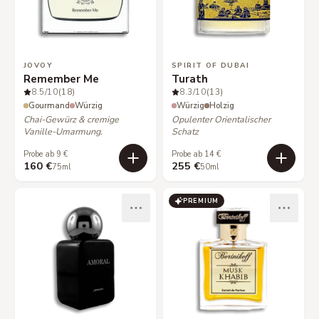
JOVOY
SPIRIT OF DUBAI
Remember Me
Turath
8.5
/10
(18)
8.3
/10
(13)
Gourmand
Würzig
Würzig
Holzig
Chai-Gewürz & cremige
Opulenter Orientalischer
Vanille-Umarmung.
Schatz
Probe ab 9 €
Probe ab 14 €
160 €
255 €
75ml
50ml
PREMIUM