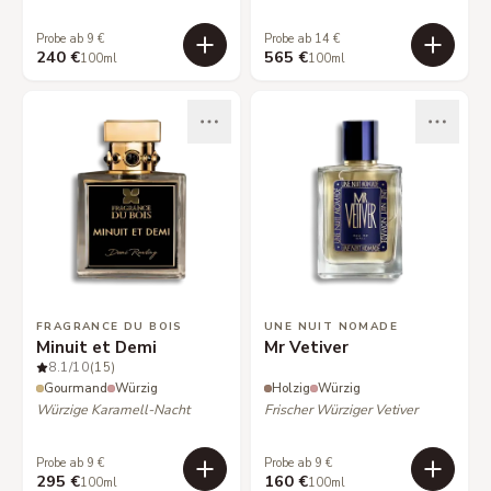
Probe ab 9 €
Probe ab 14 €
240 €
565 €
100ml
100ml
FRAGRANCE DU BOIS
UNE NUIT NOMADE
Minuit et Demi
Mr Vetiver
8.1
/10
(15)
Gourmand
Würzig
Holzig
Würzig
Würzige Karamell-Nacht
Frischer Würziger Vetiver
Probe ab 9 €
Probe ab 9 €
295 €
160 €
100ml
100ml