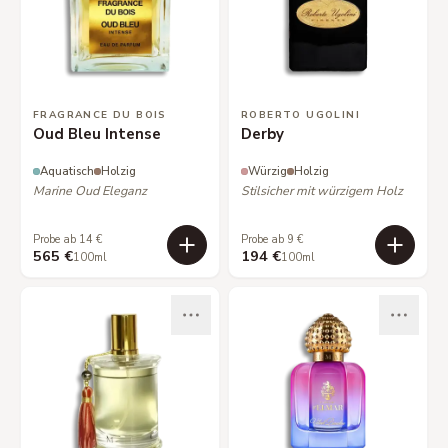
FRAGRANCE DU BOIS
ROBERTO UGOLINI
Oud Bleu Intense
Derby
Aquatisch
Holzig
Würzig
Holzig
Marine Oud Eleganz
Stilsicher mit würzigem Holz
Probe ab 14 €
Probe ab 9 €
565 €
194 €
100ml
100ml