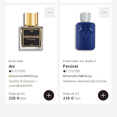
NISHANE
PARFUMS DE MARLY
Ani
Percival
8.2
/10
(6)
7.5
/10
(8)
Gourmand
Würzig
Aromatisch
Holzig
Vanille & Gewürz—
Moderne Aromatische Frische
unwiderstehlich.
Probe ab 9 €
Probe ab 9 €
225 €
215 €
50ml
75ml