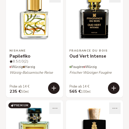
NISHANE
FRAGRANCE DU BOIS
Papilefiko
Oud Vert Intense
8.5
/10
(2)
Würzig
Harzig
Fougère
Würzig
Würzig-Balsamische Reise
Frischer Würziger Fougère
Probe ab 14 €
Probe ab 14 €
235 €
565 €
50ml
100ml
PREMIUM