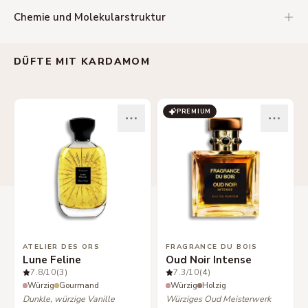
Chemie und Molekularstruktur
DÜFTE MIT KARDAMOM
PREMIUM
ATELIER DES ORS
FRAGRANCE DU BOIS
Lune Feline
Oud Noir Intense
7.8
/10
(3)
7.3
/10
(4)
Würzig
Gourmand
Würzig
Holzig
Dunkle, würzige Vanille
Würziges Oud Meisterwerk