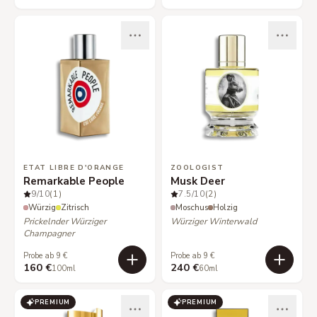
ETAT LIBRE D'ORANGE
ZOOLOGIST
Remarkable People
Musk Deer
9
/10
(1)
7.5
/10
(2)
Würzig
Zitrisch
Moschus
Holzig
Prickelnder Würziger
Würziger Winterwald
Champagner
Probe ab 9 €
Probe ab 9 €
160 €
240 €
100ml
60ml
PREMIUM
PREMIUM