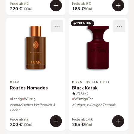
Probe ab 9 €
Probe ab 9 €
220 €
185 €
100ml
50ml
PREMIUM
OJAR
BORNTOSTANDOUT
Routes Nomades
Black Karak
8
/10
(7)
Ledrig
Würzig
Würzig
Tee
Nomadisches Weihrauch &
Mutiger, würziger Teeduft.
Leder
Probe ab 9 €
Probe ab 14 €
200 €
285 €
100ml
50ml