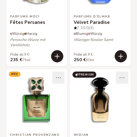
PARFUMS MDCI
PARFUMS D'ELMAR
Fêtes Persanes
Velvet Paradise
7.3
/10
(3)
Würzig
Harzig
Blumig
Würzig
Persische Würze mit
Würziger floraler Samt
Vanilleholz
Probe ab 9 €
Probe ab 9 €
235 €
250 €
75ml
60ml
NEU
PREMIUM
CHRISTIAN PROVENZANO
WIDIAN