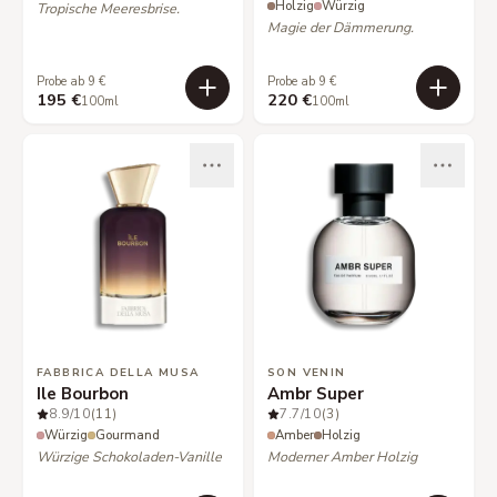
Holzig
Würzig
Tropische Meeresbrise.
Magie der Dämmerung.
Probe ab 9 €
Probe ab 9 €
195 €
220 €
100ml
100ml
FABBRICA DELLA MUSA
SON VENIN
Ile Bourbon
Ambr Super
8.9
/10
(11)
7.7
/10
(3)
Würzig
Gourmand
Amber
Holzig
Würzige Schokoladen-Vanille
Moderner Amber Holzig