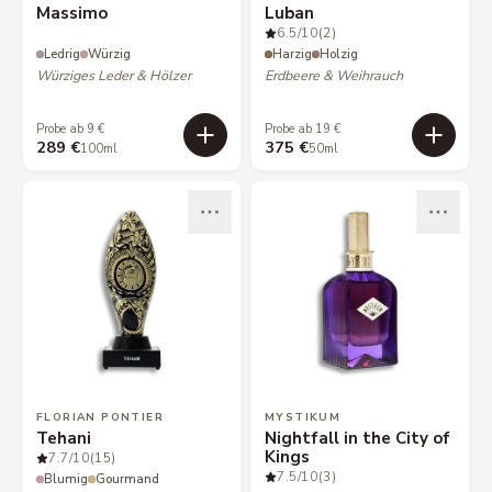
Massimo
Luban
6.5
/10
(2)
Ledrig
Würzig
Harzig
Holzig
Würziges Leder & Hölzer
Erdbeere & Weihrauch
Probe ab 9 €
Probe ab 19 €
289 €
375 €
100ml
50ml
FLORIAN PONTIER
MYSTIKUM
Tehani
Nightfall in the City of
Kings
7.7
/10
(15)
7.5
/10
(3)
Blumig
Gourmand