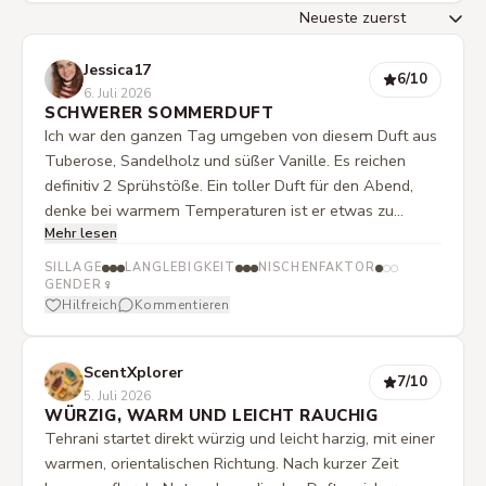
Jessica17
6
/10
6. Juli 2026
SCHWERER SOMMERDUFT
Ich war den ganzen Tag umgeben von diesem Duft aus
Tuberose, Sandelholz und süßer Vanille. Es reichen
definitiv 2 Sprühstöße. Ein toller Duft für den Abend,
denke bei warmem Temperaturen ist er etwas zu
Mehr lesen
schwer. Wer schwere Düfte liebt, sollte ihn testen! Habe
ihn noch Tage später an meiner Bluse wahrgenommen.
SILLAGE
LANGLEBIGKEIT
NISCHENFAKTOR
Leider hat er aber nicht das gewisse Etwas nach dem
♀
GENDER
Hilfreich
Kommentieren
ich bei einem Parfum suche.
ScentXplorer
7
/10
5. Juli 2026
WÜRZIG, WARM UND LEICHT RAUCHIG
Tehrani startet direkt würzig und leicht harzig, mit einer
warmen, orientalischen Richtung. Nach kurzer Zeit