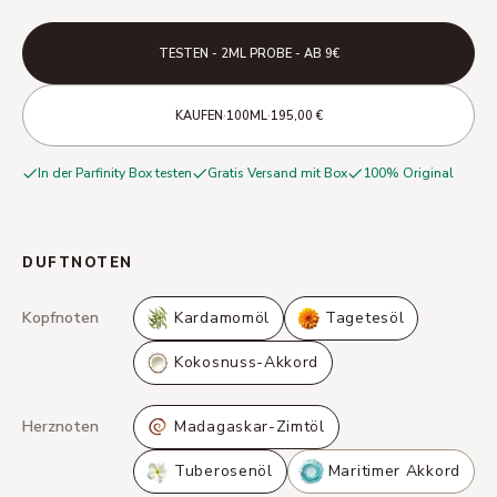
TESTEN - 2ML PROBE - AB 9€
·
·
KAUFEN
100ML
195,00 €
In der Parfinity Box testen
Gratis Versand mit Box
100% Original
DUFTNOTEN
Kopfnoten
Kardamomöl
Tagetesöl
Kokosnuss-Akkord
Herznoten
Madagaskar-Zimtöl
Tuberosenöl
Maritimer Akkord