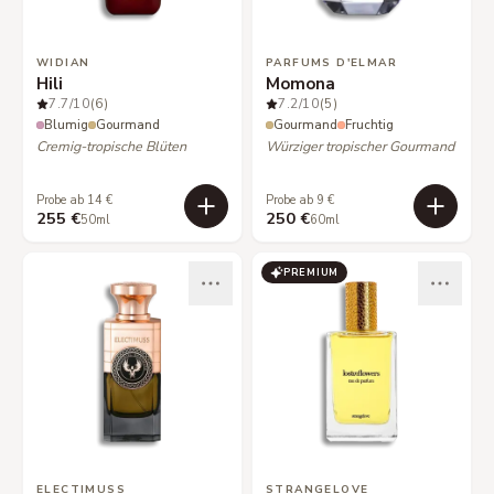
WIDIAN
PARFUMS D'ELMAR
Hili
Momona
7.7
/10
(6)
7.2
/10
(5)
Blumig
Gourmand
Gourmand
Fruchtig
Cremig-tropische Blüten
Würziger tropischer Gourmand
Probe ab 14 €
Probe ab 9 €
255 €
250 €
50ml
60ml
PREMIUM
ELECTIMUSS
STRANGELOVE