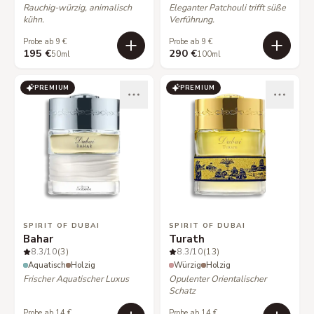
Rauchig-würzig, animalisch
Eleganter Patchouli trifft süße
kühn.
Verführung.
Probe ab 9 €
Probe ab 9 €
195 €
290 €
50ml
100ml
PREMIUM
PREMIUM
SPIRIT OF DUBAI
SPIRIT OF DUBAI
Bahar
Turath
8.3
/10
(3)
8.3
/10
(13)
Aquatisch
Holzig
Würzig
Holzig
Frischer Aquatischer Luxus
Opulenter Orientalischer
Schatz
Probe ab 14 €
Probe ab 14 €