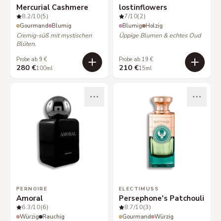
Mercurial Cashmere
lostinflowers
8.2
/10
(5)
7
/10
(2)
Gourmand
Blumig
Blumig
Holzig
Cremig-süß mit mystischen
Üppige Blumen & echtes Oud
Blüten.
Probe ab 9 €
Probe ab 19 €
280 €
210 €
100ml
15ml
PERNOIRE
ELECTIMUSS
Amoral
Persephone's Patchouli
6.3
/10
(6)
8.7
/10
(3)
Würzig
Rauchig
Gourmand
Würzig