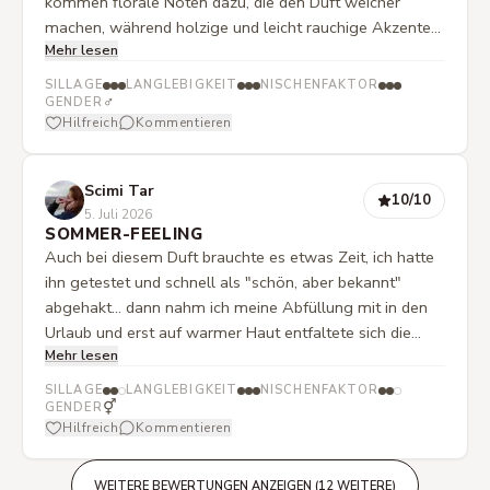
kommen florale Noten dazu, die den Duft weicher
machen, während holzige und leicht rauchige Akzente
Mehr lesen
ihm Tiefe geben. Insgesamt wirkt er intensiv, warm und
etwas dunkel, aber trotzdem tragbar. Geht eher in die
SILLAGE
LANGLEBIGKEIT
NISCHENFAKTOR
Richtung eines maskulinen Duftes.
♂
GENDER
Hilfreich
Kommentieren
Scimi Tar
10
/10
5. Juli 2026
SOMMER-FEELING
Auch bei diesem Duft brauchte es etwas Zeit, ich hatte
ihn getestet und schnell als "schön, aber bekannt"
abgehakt... dann nahm ich meine Abfüllung mit in den
Urlaub und erst auf warmer Haut entfaltete sich die
Mehr lesen
ganze Schönheit des Duftes, ganz leichte Aquatik
umschwebt holziges Vanillepuder, aber nie zu süß oder
SILLAGE
LANGLEBIGKEIT
NISCHENFAKTOR
zu pudrig, er ist perfekt ausbalanciert, er erinnert an
⚥
GENDER
Hilfreich
Kommentieren
Vanilla powder extrait, aber feiner und
alltagstauglicher... was soll ich sagen, ich möchte ihn
nicht mehr missen!
WEITERE BEWERTUNGEN ANZEIGEN (12 WEITERE)