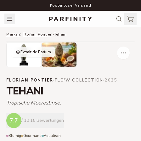
Kostenloser Versand
Marken
>
Florian Pontier
>
Tehani
Extrait de Parfum
FLORIAN PONTIER
·
FLO'W COLLECTION
·
2025
TEHANI
Tropische Meeresbrise.
7.7
/ 10
15 Bewertungen
Blumig
Gourmand
Aquatisch