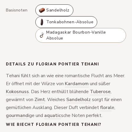
Basisnoten
Sandelholz
Tonkabohnen-Absolue
Madagaskar Bourbon-Vanille
Absolue
DETAILS ZU FLORIAN PONTIER TEHANI
Tehani fühlt sich an wie eine romantische Flucht ans Meer.
Er öffnet mit der Würze von
Kardamom
und süßer
Kokosnuss
. Das Herz enthüllt blühende
Tuberose
,
gewärmt von
Zimt
. Weiches
Sandelholz
sorgt für einen
gemütlichen Ausklang. Dieser Duft verbindet
floral
e,
gourmand
ige und
aquatic
sche Noten perfekt.
WIE RIECHT FLORIAN PONTIER TEHANI?