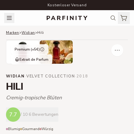
Kostenloser Versand
Marken
>
Widian
>
Hili
Premium (+
5
€)
Extrait de Parfum
WIDIAN
·
VELVET COLLECTION
·
2018
HILI
Cremig-tropische Blüten
7.7
/ 10
6 Bewertungen
Blumig
Gourmand
Würzig