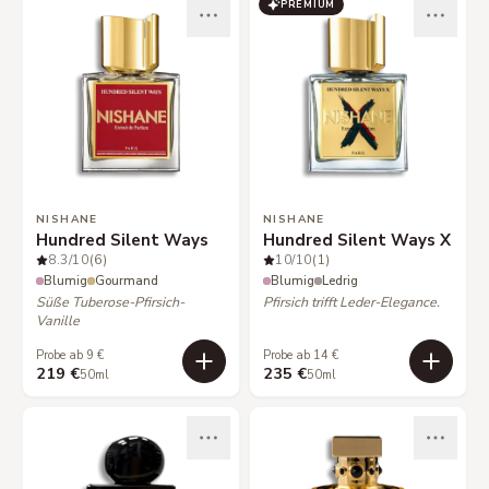
PREMIUM
NISHANE
NISHANE
Hundred Silent Ways
Hundred Silent Ways X
8.3
/10
(6)
10
/10
(1)
Blumig
Gourmand
Blumig
Ledrig
Süße Tuberose-Pfirsich-
Pfirsich trifft Leder-Elegance.
Vanille
Probe ab 9 €
Probe ab 14 €
219 €
235 €
50ml
50ml