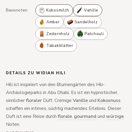
Basisnoten
Kokosmilch
Vanille
Amber
Sandelholz
Zedernholz
Patchouli
Tabakblätter
DETAILS ZU WIDIAN HILI
Hili ist inspiriert von den Blumengärten des Hili-
Archäologieparks in Abu Dhabi. Es ist ein hypnotischer,
sinnlicher
floraler
Duft. Cremige
Vanille
und
Kokosnuss
schaffen ein intimes, süchtig machendes Erlebnis. Dieser
Duft ist eine Reise durch
florale
,
gourmand
und
würzige
Noten.