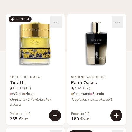
PREMIUM
SPIRIT OF DUBAI
SIMONE ANDREOLI
Turath
Palm Oases
8.3
/10
(13)
7.4
/10
(7)
Würzig
Holzig
Gourmand
Blumig
Opulenter Orientalischer
Tropische Kokos-Auszeit
Schatz
Probe ab 14 €
Probe ab 9 €
255 €
180 €
50ml
50ml