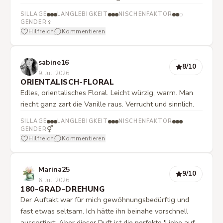
SILLAGE
LANGLEBIGKEIT
NISCHENFAKTOR
♀
GENDER
Hilfreich
Kommentieren
sabine16
8
/10
9. Juli 2026
ORIENTALISCH-FLORAL
Edles, orientalisches Floral. Leicht würzig, warm. Man
riecht ganz zart die Vanille raus. Verrucht und sinnlich.
SILLAGE
LANGLEBIGKEIT
NISCHENFAKTOR
⚥
GENDER
Hilfreich
Kommentieren
Marina25
9
/10
6. Juli 2026
180-GRAD-DREHUNG
Der Auftakt war für mich gewöhnungsbedürftig und
fast etwas seltsam. Ich hätte ihn beinahe vorschnell
aussortiert. Aber dieser Duft ist die perfekte 'Liebe auf