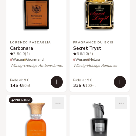
LORENZO PAZZAGLIA
FRAGRANCE DU BOIS
Carbonara
Secret Tryst
7.8
/10
(4)
6.6
/10
(4)
Würzig
Gourmand
Würzig
Holzig
Würzig-cremige Amberwärme.
Würzig-Holzige Romanze
Probe ab 9 €
Probe ab 9 €
145 €
335 €
50ml
100ml
PREMIUM