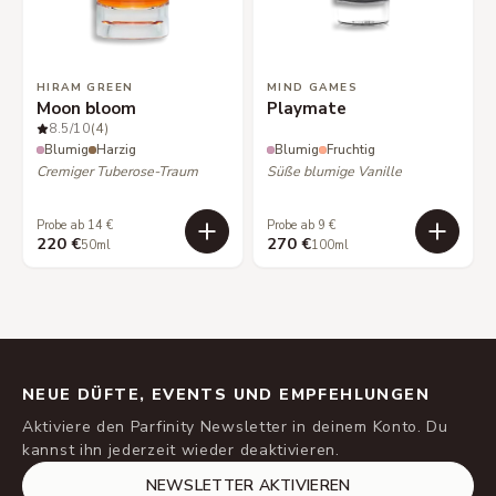
HIRAM GREEN
MIND GAMES
Moon bloom
Playmate
8.5
/10
(4)
Blumig
Harzig
Blumig
Fruchtig
Cremiger Tuberose-Traum
Süße blumige Vanille
Probe ab 14 €
Probe ab 9 €
220 €
270 €
50ml
100ml
NEUE DÜFTE, EVENTS UND EMPFEHLUNGEN
Aktiviere den Parfinity Newsletter in deinem Konto. Du
kannst ihn jederzeit wieder deaktivieren.
NEWSLETTER AKTIVIEREN