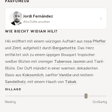
PARFUMEUR
Jordi Fernández
Alle Düfte ansehen
WIE RIECHT WIDIAN HILI?
Hili eröffnet mit einem würzigen Auftakt aus
rosa Pfeffer
und
Zimt
, aufgehellt durch
Bergamotte
. Das Herz
entfaltet sich zu einem üppigen Bouquet tropischer
weißer Blüten mit cremiger
Tuberose
,
Jasmin
und Tiaré-
Blüte. Der Duft mündet in einer warmen, dekadenten
Basis aus
Kokosmilch
, sanfter
Vanille
und reichem
Sandelholz
, mit einem Hauch von
Tabak
.
SILLAGE
Niedrig
Großartig