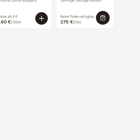
rische Zitrus-Eleganz
Sonnige Salzige Blüten
robe ab 9 €
Keine Probe verfügbar
160 €
275 €
100ml
50ml