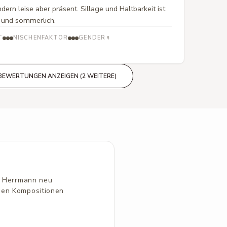
dern leise aber präsent. Sillage und Haltbarkeit ist
n und sommerlich.
♀
T
NISCHENFAKTOR
GENDER
BEWERTUNGEN ANZEIGEN (2 WEITERE)
tz Herrmann neu
hen Kompositionen