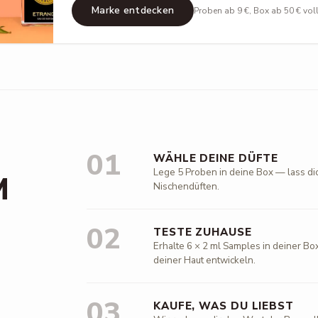
Marke entdecken
Proben ab 9 €, Box ab 50 € vol
01
WÄHLE DEINE DÜFTE
Lege 5 Proben in deine Box — lass di
M
Nischendüften.
02
TESTE ZUHAUSE
Erhalte 6 × 2 ml Samples in deiner Box
deiner Haut entwickeln.
03
KAUFE, WAS DU LIEBST