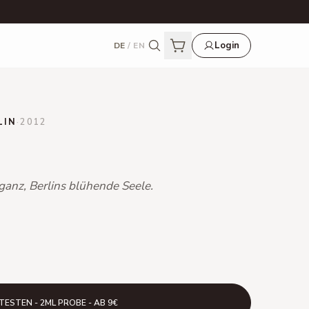
Login
DE
/
EN
LIN
·
2012
eganz, Berlins blühende Seele.
TESTEN - 2ML PROBE - AB 9€