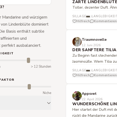
ZARTE LINDENBLÜT
3?
Toller, dezenter Duft. Ähn
her Mandarine und würzigem
SILLAGE
LANGLEBIGKEI
Hilfreich
Kommentieren
s von Lindenblüte dominiert
ie Basis enthält subtile
affinierten und
Traumnovelle
z perfekt ausbalanciert.
12. Juni 2026
DER SANFTERE TILIA
IGKEIT
Zu Beginn fast stechender
Jasminsüße. Wem Tilia zu vi
n
> 12 Stunden
SILLAGE
LANGLEBIGKEI
Hilfreich
Kommentieren
FAKTOR
m
Niche
Appsvet
22. April 2026
WUNDERSCHÖNE LI
Hier startet der Duft mit
rückt die Mandarine zurück