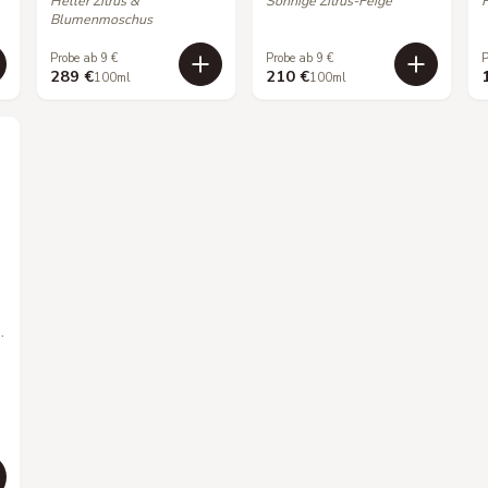
Heller Zitrus &
Sonnige Zitrus-Feige
F
Blumenmoschus
Probe ab 9 €
Probe ab 9 €
P
289 €
210 €
100ml
100ml
 VICTORIOUS