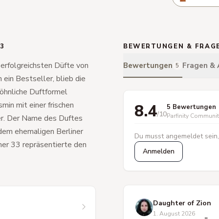
33
BEWERTUNGEN & FRAG
 erfolgreichsten Düfte von
Bewertungen
Fragen &
5
 ein Bestseller, blieb die
öhnliche Duftformel
min mit einer frischen
8.4
5 Bewertungen
/10
Parfinity Communi
er. Der Name des Duftes
 dem ehemaligen Berliner
Du musst angemeldet sein,
mer 33 repräsentierte den
Anmelden
Daughter of Zion
1. August 2026