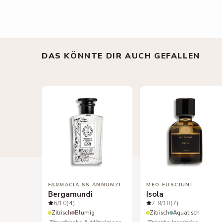
DAS KÖNNTE DIR AUCH GEFALLEN
FARMACIA SS.ANNUNZIATA
MEO FUSCIUNI
Bergamundi
Isola
6
/10
(4)
7.9
/10
(7)
Zitrisch
Blumig
Zitrisch
Aquatisch