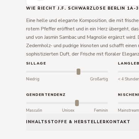
WIE RIECHT J.F. SCHWARZLOSE BERLIN 1A-3
Eine helle und elegante Komposition, die mit frisc
rotem Pfeffer eröffnet und in ein Herz übergeht, da
und von Jasmin Sambac und Magnolie ergänzt wird. D
Zedernholz- und pudrige Irisnoten und schafft einen r
sophistizierten Duft, der Frische mit floraler Elegan
SILLAGE
LANGLEB
Niedrig
Großartig
< 4 Stunde
GENDERTENDENZ
NISCHEN
Masculin
Unisex
Feminin
Mainstrea
INHALTSSTOFFE & HERSTELLERKONTAKT