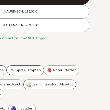
KAUFEN
·
50ML
·
139,00 €
KAUFEN
·
100ML
·
209,00 €
s Versand mit Box
100% Original
ne
Spree Tropfen
Roter Pfeffer
lütenextrakt
Jasmin Sambac Absolut
e
olz
Irispuder