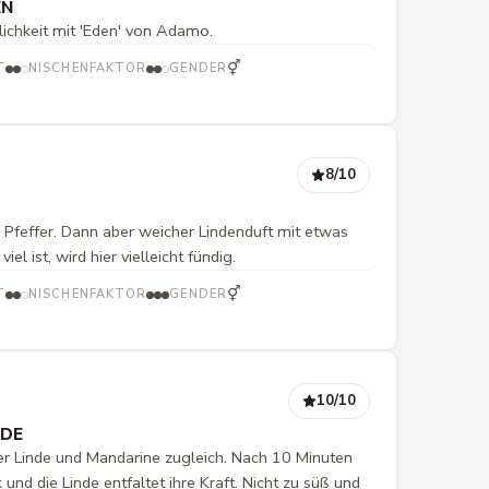
EN
lichkeit mit 'Eden' von Adamo.
⚥
T
NISCHENFAKTOR
GENDER
8
/10
 Pfeffer. Dann aber weicher Lindenduft mit etwas
el ist, wird hier vielleicht fündig.
⚥
T
NISCHENFAKTOR
GENDER
10
/10
NDE
 der Linde und Mandarine zugleich. Nach 10 Minuten
 und die Linde entfaltet ihre Kraft. Nicht zu süß und