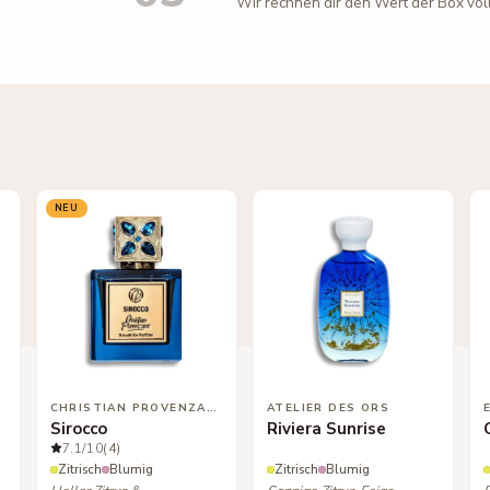
Wir rechnen dir den Wert der Box vol
NEU
CHRISTIAN PROVENZANO
ATELIER DES ORS
Sirocco
Riviera Sunrise
7.1
/10
(4)
Zitrisch
Blumig
Zitrisch
Blumig