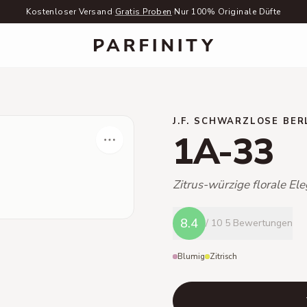
Kostenloser Versand
·
Gratis Proben
·
Nur 100% Originale Düfte
J.F. SCHWARZLOSE BER
1A-33
Zitrus-würzige florale El
8.4
/ 10
5 Bewertungen
Blumig
Zitrisch