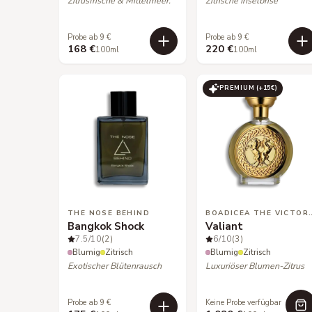
Zitrusfrische & Mittelmeer.
Zitrische Inselbrise
Probe ab 9 €
Probe ab 9 €
168 €
220 €
100ml
100ml
PREMIUM (+
15
€)
THE NOSE BEHIND
BOADICEA THE
Bangkok Shock
Valiant
7.5
/10
(2)
6
/10
(3)
Blumig
Zitrisch
Blumig
Zitrisch
Exotischer Blütenrausch
Luxuriöser Blumen-Zitrus
Probe ab 9 €
Keine Probe verfügbar