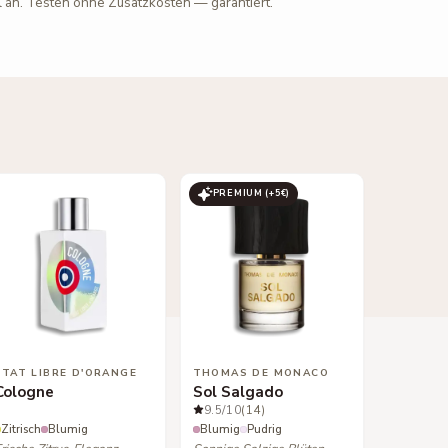
l an. Testen ohne Zusatzkosten — garantiert.
PREMIUM (+
5
€)
ETAT LIBRE D'ORANGE
THOMAS DE MONACO
Cologne
Sol Salgado
9.5
/10
(14)
Zitrisch
Blumig
Blumig
Pudrig