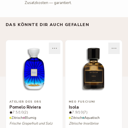
Zusatzkosten — garantiert.
DAS KÖNNTE DIR AUCH GEFALLEN
ATELIER DES ORS
MEO FUSCIUNI
Pomelo Riviera
Isola
7.5
/10
(2)
7.9
/10
(7)
Zitrisch
Blumig
Zitrisch
Aquatisch
Frische Grapefruit und Salz
Zitrische Inselbrise