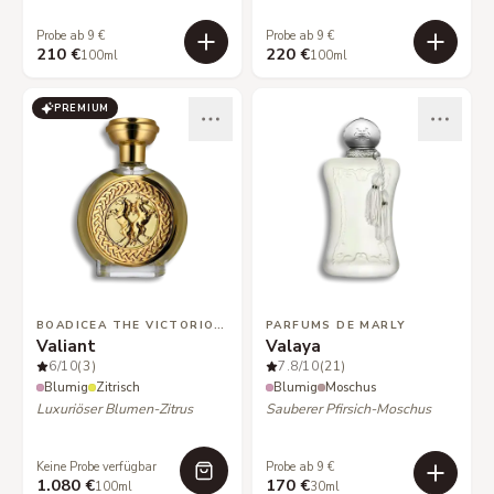
Probe ab 9 €
Probe ab 9 €
210 €
220 €
100ml
100ml
PREMIUM
BOADICEA THE VICTORIOUS
PARFUMS DE MARLY
Valiant
Valaya
6
/10
(3)
7.8
/10
(21)
Blumig
Zitrisch
Blumig
Moschus
Luxuriöser Blumen-Zitrus
Sauberer Pfirsich-Moschus
Keine Probe verfügbar
Probe ab 9 €
1.080 €
170 €
100ml
30ml