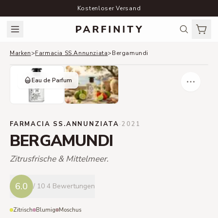
Kostenloser Versand
Marken
>
Farmacia SS.Annunziata
>
Bergamundi
Eau de Parfum
FARMACIA SS.ANNUNZIATA
·
2021
BERGAMUNDI
Zitrusfrische & Mittelmeer.
6.0
/ 10
4 Bewertungen
Zitrisch
Blumig
Moschus