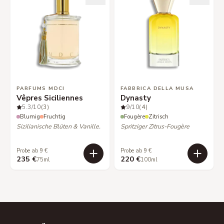
PARFUMS MDCI
FABBRICA DELLA MUSA
Vêpres Siciliennes
Dynasty
5.3
/10
(3)
9
/10
(4)
Blumig
Fruchtig
Fougère
Zitrisch
Sizilianische Blüten & Vanille.
Spritziger Zitrus-Fougère
Probe ab 9 €
Probe ab 9 €
235 €
220 €
75ml
100ml