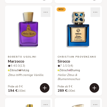
NEU
ROBERTO UGOLINI
CHRISTIAN PROVENZANO
Marzocco
Sirocco
8.4
/10
(13)
7.1
/10
(4)
Zitrisch
Holzig
Zitrisch
Blumig
Zitrus trifft cremige Vanille.
Heller Zitrus &
Blumenmoschus
Probe ab 9 €
Probe ab 9 €
194 €
289 €
100ml
100ml