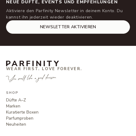
NEUE DÜFTE, EVENTS UND EMPFEHLUNGEN
Aktiviere den Parfinity Newsletter in deinem Konto. Du
kannst ihn jederzeit wieder deaktivieren.
NEWSLETTER AKTIVIEREN
WEAR FIRST. LOVE FOREVER.
You smell like a good decision.
SHOP
Düfte A–Z
Marken
Kuratierte Boxen
Parfumproben
Neuheiten