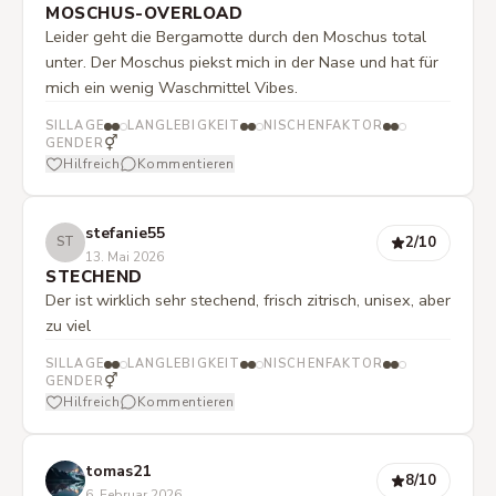
MOSCHUS-OVERLOAD
Leider geht die Bergamotte durch den Moschus total
unter. Der Moschus piekst mich in der Nase und hat für
mich ein wenig Waschmittel Vibes.
SILLAGE
LANGLEBIGKEIT
NISCHENFAKTOR
⚥
GENDER
Hilfreich
Kommentieren
stefanie55
2
/10
ST
13. Mai 2026
STECHEND
Der ist wirklich sehr stechend, frisch zitrisch, unisex, aber
zu viel
SILLAGE
LANGLEBIGKEIT
NISCHENFAKTOR
⚥
GENDER
Hilfreich
Kommentieren
tomas21
8
/10
6. Februar 2026