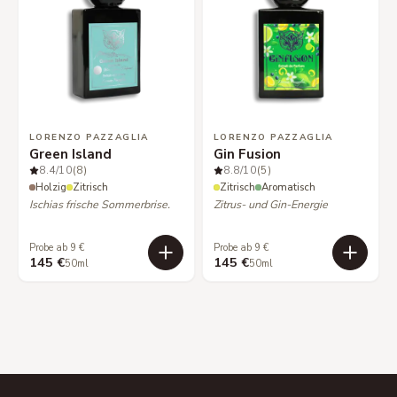
LORENZO PAZZAGLIA
LORENZO PAZZAGLIA
Green Island
Gin Fusion
8.4
/10
(8)
8.8
/10
(5)
Holzig
Zitrisch
Zitrisch
Aromatisch
Ischias frische Sommerbrise.
Zitrus- und Gin-Energie
Probe ab 9 €
Probe ab 9 €
145 €
145 €
50ml
50ml