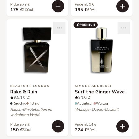
Probe ab 9 €
Probe ab 9 €
175 €
195 €
100ml
60ml
PREMIUM
BEAUFORT LONDON
SIMONE ANDREOLI
Rake & Ruin
Surf the Ginger Wave
9.5
/10
(2)
9
/10
(2)
Rauchig
Holzig
Aquatisch
Würzig
Rauch-Gin-Rebellion im
Würziger Ozean-Cocktail
verkohlten Wald.
Probe ab 9 €
Probe ab 14 €
150 €
224 €
50ml
50ml