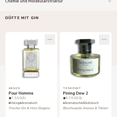
Chemie und Molekularstruktur
DÜFTE MIT GIN
ARGOS
TOSKOVAT
Pour Homme
Pining Dew 2
7.3
/10
(3)
6.7
/10
(10)
Holzig
Aromatisch
Aromatisch
Alkoholisch
Frischer Gin & Holz-Eleganz
Beschwipste Ananas & Tränen