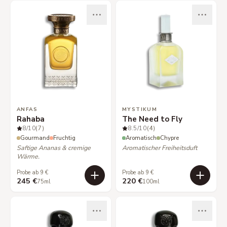
ANFAS
MYSTIKUM
Rahaba
The Need to Fly
8
/10
(7)
8.5
/10
(4)
Gourmand
Fruchtig
Aromatisch
Chypre
Saftige Ananas & cremige
Aromatischer Freiheitsduft
Wärme.
Probe ab 9 €
Probe ab 9 €
245 €
220 €
75ml
100ml