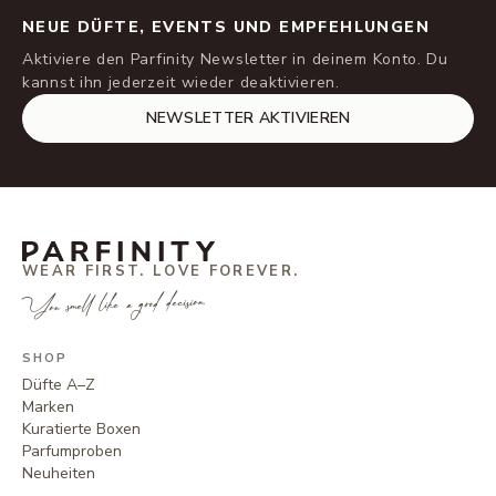
NEUE DÜFTE, EVENTS UND EMPFEHLUNGEN
Aktiviere den Parfinity Newsletter in deinem Konto. Du
kannst ihn jederzeit wieder deaktivieren.
NEWSLETTER AKTIVIEREN
WEAR FIRST. LOVE FOREVER.
You smell like a good decision.
SHOP
Düfte A–Z
Marken
Kuratierte Boxen
Parfumproben
Neuheiten