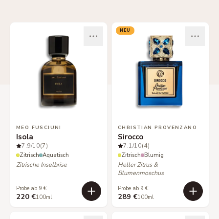
NEU
MEO FUSCIUNI
CHRISTIAN PROVENZANO
Isola
Sirocco
7.9
/10
(7)
7.1
/10
(4)
Zitrisch
Aquatisch
Zitrisch
Blumig
Zitrische Inselbrise
Heller Zitrus &
Blumenmoschus
Probe ab 9 €
Probe ab 9 €
220 €
289 €
100ml
100ml