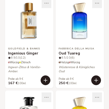
GOLDFIELD & BANKS
FABBRICA DELLA MUSA
Ingenious Ginger
Oud Tuareg
8.9
/10
(12)
8.5
/10
(6)
Würzig
Zitrisch
Holzig
Würzig
Ingwer-Zitrus & Vanille-
Wüstenrose & Königliches
Amber.
Oud
Probe ab 9 €
Probe ab 9 €
167 €
250 €
100ml
100ml