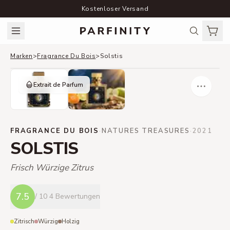
Kostenloser Versand
Marken
>
Fragrance Du Bois
>
Solstis
Extrait de Parfum
FRAGRANCE DU BOIS
·
NATURES TREASURES
·
2021
SOLSTIS
Frisch Würzige Zitrus
7.5
/ 10
4 Bewertungen
Zitrisch
Würzig
Holzig