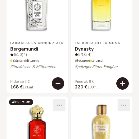
FARMACIA SS.ANNUNZIATA
FABBRICA DELLA MUSA
Bergamundi
Dynasty
6
/10
(4)
9
/10
(4)
Zitrisch
Blumig
Fougère
Zitrisch
Zitrusfrische & Mittelmeer.
Spritziger Zitrus-Fougère
Probe ab 9 €
Probe ab 9 €
168 €
220 €
100ml
100ml
PREMIUM