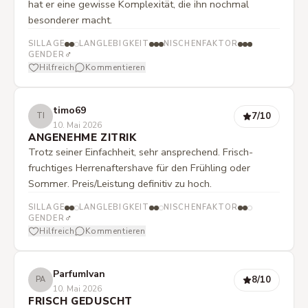
hat er eine gewisse Komplexität, die ihn nochmal
besonderer macht.
SILLAGE
LANGLEBIGKEIT
NISCHENFAKTOR
♂
GENDER
Hilfreich
Kommentieren
timo69
7
/10
TI
10. Mai 2026
ANGENEHME ZITRIK
Trotz seiner Einfachheit, sehr ansprechend. Frisch-
fruchtiges Herrenaftershave für den Frühling oder
Sommer. Preis/Leistung definitiv zu hoch.
SILLAGE
LANGLEBIGKEIT
NISCHENFAKTOR
♂
GENDER
Hilfreich
Kommentieren
ParfumIvan
8
/10
PA
10. Mai 2026
FRISCH GEDUSCHT