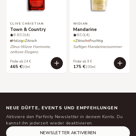
CLIVE CHRISTIAN
WIDIAN
Town & Country
Mandarine
8.8
/10
(4)
8
/10
(4)
Holzig
Zitrisch
Zitrisch
Fruchtig
Zitrus-Würze Harmonie,
Saftiger Mandarinensommer
zeitlose Eleganz.
Probe ab 24 €
Probe ab 9 €
465 €
175 €
50ml
100ml
NEUE DÜFTE, EVENTS UND EMPFEHLUNGEN
Aktiviere den Parfinity Newsletter in deinem Konto. Du
kannst ihn jederzeit wieder deaktivieren.
NEWSLETTER AKTIVIEREN