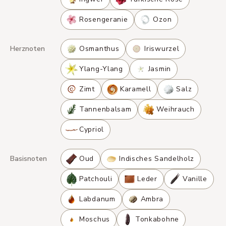
Rosengeranie
Ozon
Herznoten
Osmanthus
Iriswurzel
Ylang-Ylang
Jasmin
Zimt
Karamell
Salz
Tannenbalsam
Weihrauch
Cypriol
Basisnoten
Oud
Indisches Sandelholz
Patchouli
Leder
Vanille
Labdanum
Ambra
Moschus
Tonkabohne