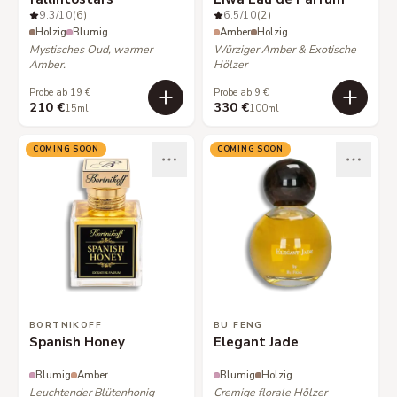
9.3
/10
(6)
6.5
/10
(2)
Holzig
Blumig
Amber
Holzig
Mystisches Oud, warmer
Würziger Amber & Exotische
Amber.
Hölzer
Probe ab 19 €
Probe ab 9 €
210 €
330 €
15ml
100ml
COMING SOON
COMING SOON
BORTNIKOFF
BU FENG
Spanish Honey
Elegant Jade
Blumig
Amber
Blumig
Holzig
Leuchtender Blütenhonig
Cremige florale Hölzer