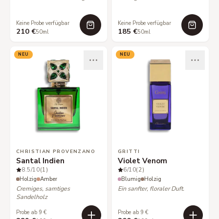
Keine Probe verfügbar
Keine Probe verfügbar
210 €
185 €
50ml
50ml
NEU
NEU
CHRISTIAN PROVENZANO
GRITTI
Santal Indien
Violet Venom
8.5
/10
(1)
6
/10
(2)
Holzig
Amber
Blumig
Holzig
Cremiges, samtiges
Ein sanfter, floraler Duft.
Sandelholz
Probe ab 9 €
Probe ab 9 €