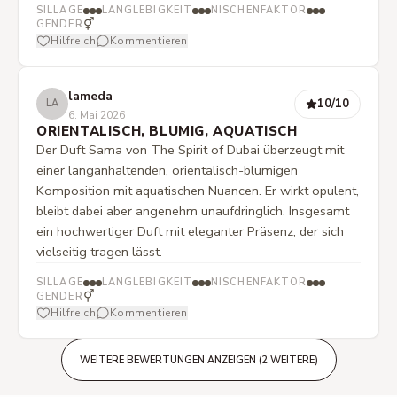
SILLAGE
LANGLEBIGKEIT
NISCHENFAKTOR
⚥
GENDER
Hilfreich
Kommentieren
lameda
10
/10
LA
6. Mai 2026
ORIENTALISCH, BLUMIG, AQUATISCH
Der Duft Sama von The Spirit of Dubai überzeugt mit
einer langanhaltenden, orientalisch-blumigen
Komposition mit aquatischen Nuancen. Er wirkt opulent,
bleibt dabei aber angenehm unaufdringlich. Insgesamt
ein hochwertiger Duft mit eleganter Präsenz, der sich
vielseitig tragen lässt.
SILLAGE
LANGLEBIGKEIT
NISCHENFAKTOR
⚥
GENDER
Hilfreich
Kommentieren
WEITERE BEWERTUNGEN ANZEIGEN (2 WEITERE)