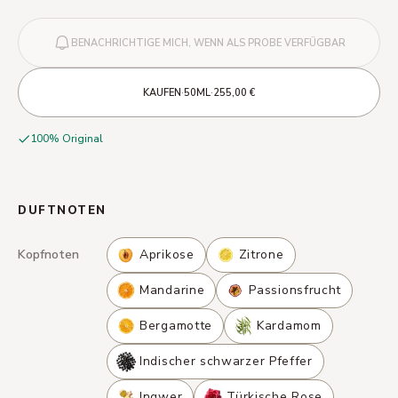
BENACHRICHTIGE MICH, WENN ALS PROBE VERFÜGBAR
·
·
KAUFEN
50ML
255,00 €
100% Original
DUFTNOTEN
Kopfnoten
Aprikose
Zitrone
Mandarine
Passionsfrucht
Bergamotte
Kardamom
Indischer schwarzer Pfeffer
Ingwer
Türkische Rose