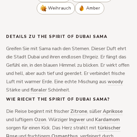
Weihrauch
Amber
DETAILS ZU THE SPIRIT OF DUBAI SAMA
Greifen Sie mit Sama nach den Sternen. Dieser Duft ehrt
die Stadt Dubai und ihren endlosen Ehrgeiz. Er fängt das
Gefühl ein, in den blauen Himmel zu blicken. Er wirkt offen
und hell, aber auch tief und geerdet. Er verbindet frische
Luft mit warmer Erde. Eine echte Mischung aus
woody
Stärke und
floral
er Schönheit.
WIE RIECHT THE SPIRIT OF DUBAI SAMA?
Die Reise beginnt mit frischer
Zitrone
, süßer
Aprikose
und luftigem
Ozon
. Würziger
Ingwer
und
Kardamom
sorgen für einen Kick. Das Herz strahlt mit
türkischer
Rose
und fruchtigem
Osmanthus
, verfeinert durch