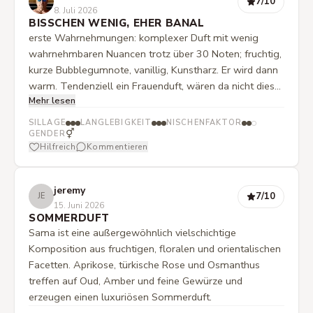
7
/10
8. Juli 2026
BISSCHEN WENIG, EHER BANAL
erste Wahrnehmungen: komplexer Duft mit wenig
wahrnehmbaren Nuancen trotz über 30 Noten; fruchtig,
kurze Bubblegumnote, vanillig, Kunstharz. Er wird dann
warm. Tendenziell ein Frauenduft, wären da nicht diese
Mehr lesen
synthetischen Noten in meiner Nase. Zum Glück nur
eine Probe. Kein Blindkauf empfohlen. Ich bin mir sicher,
SILLAGE
LANGLEBIGKEIT
NISCHENFAKTOR
dass es Liebhaberinnen und Liebhaber gibt, für die diese
⚥
GENDER
Hilfreich
Kommentieren
Komposition wie geschaffen ist. Für mich ist er nichts.
Ich hätte für den Preis mehr erwartet.
jeremy
7
/10
JE
15. Juni 2026
SOMMERDUFT
Sama ist eine außergewöhnlich vielschichtige
Komposition aus fruchtigen, floralen und orientalischen
Facetten. Aprikose, türkische Rose und Osmanthus
treffen auf Oud, Amber und feine Gewürze und
erzeugen einen luxuriösen Sommerduft.