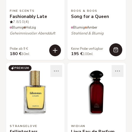
FINE SCENTS
ROOS & ROOS
Fashionably Late
Song for a Queen
7.8
/10
(4)
Blumig
Holzig
Blumig
Amber
Geheimnisvoller Abendduft
Strahlend & Blumig
Probe ab 9 €
Keine Probe verfügbar
180 €
195 €
60ml
100ml
PREMIUM
STRANGELOVE
WIDIAN
fallintostars
Liwa Eau de Parfum