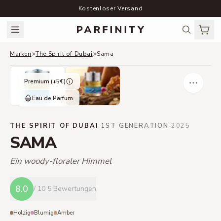
Kostenloser Versand
Marken
>
The Spirit of Dubai
>
Sama
Premium (+
5
€)
Eau de Parfum
THE SPIRIT OF DUBAI
·
1ST GENERATION
·
2025
SAMA
Ein woody-floraler Himmel
8.0
/ 10
5 Bewertungen
Holzig
Blumig
Amber