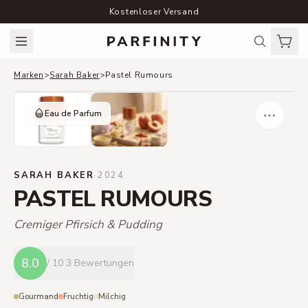
Kostenloser Versand
Marken
>
Sarah Baker
>
Pastel Rumours
Eau de Parfum
SARAH BAKER
·
2024
PASTEL RUMOURS
Cremiger Pfirsich & Pudding
8.0
/ 10
3 Bewertungen
Gourmand
Fruchtig
Milchig