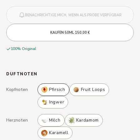
BENACHRICHTIGE MICH, WENN ALS PROBE VERFÜGBAR
·
·
KAUFEN
50ML
150,00 €
100% Original
DUFTNOTEN
Kopfnoten
Pfirsich
Fruit Loops
Ingwer
Herznoten
Milch
Kardamom
Karamell