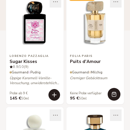
LORENZO PAZZAGLIA
FOLIA PARIS
Sugar Kisses
Puits d'Amour
8.9
/10
(9)
Gourmand
Pudrig
Gourmand
Milchig
Üppige Karamell-Vanille-
Cremiger Gebäcktraum
Versuchung, unwiderstehlich
süß.
Probe ab 9 €
Keine Probe verfügbar
145 €
95 €
50ml
50ml