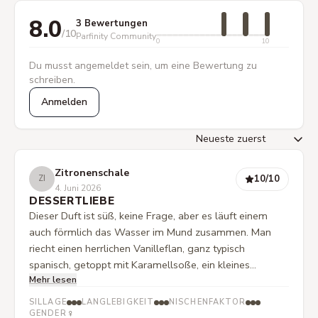
8.0
3 Bewertungen
/10
Parfinity Community
0
10
Du musst angemeldet sein, um eine Bewertung zu
schreiben.
Anmelden
Zitronenschale
10
/10
ZI
4. Juni 2026
DESSERTLIEBE
Dieser Duft ist süß, keine Frage, aber es läuft einem
auch förmlich das Wasser im Mund zusammen. Man
riecht einen herrlichen Vanilleflan, ganz typisch
spanisch, getoppt mit Karamellsoße, ein kleines
Mehr lesen
Bisschen Crumble als Topping und Pfirsichen, die so
saftig und echt riechen, dass man deren Saft förmlich
SILLAGE
LANGLEBIGKEIT
NISCHENFAKTOR
am Flan herunter laufen sieht. Dieser Duft ist cremig,
♀
GENDER