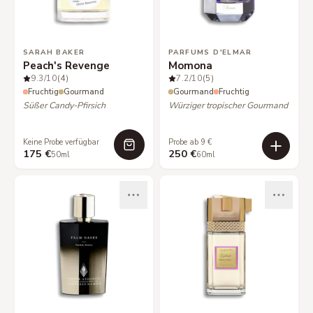
SARAH BAKER
PARFUMS D'ELMAR
Peach's Revenge
Momona
9.3
/10
(4)
7.2
/10
(5)
Fruchtig
Gourmand
Gourmand
Fruchtig
Süßer Candy-Pfirsich
Würziger tropischer Gourmand
Keine Probe verfügbar
Probe ab 9 €
175 €
250 €
50ml
60ml