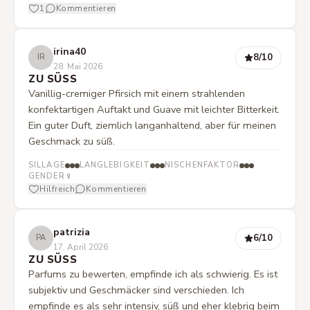
1
Kommentieren
warm, mit genau dem richtigen Maß an Frucht dazu. Es
ist ein junger Duft, aber nicht zu kindlich und für
Menschen, die wirklich wie ein Dessert riechen möchten.
irina40
8
/10
IR
Von den Pfirsichdüften dieser Marke der wohl
28. Mai 2026
ausgewogenste Duft.
ZU SÜSS
Vanillig-cremiger Pfirsich mit einem strahlenden
konfektartigen Auftakt und Guave mit leichter Bitterkeit.
Ein guter Duft, ziemlich langanhaltend, aber für meinen
Geschmack zu süß.
SILLAGE
LANGLEBIGKEIT
NISCHENFAKTOR
♀
GENDER
Hilfreich
Kommentieren
patrizia
6
/10
PA
17. April 2026
ZU SÜSS
Parfums zu bewerten, empfinde ich als schwierig. Es ist
subjektiv und Geschmäcker sind verschieden. Ich
empfinde es als sehr intensiv, süß und eher klebrig beim