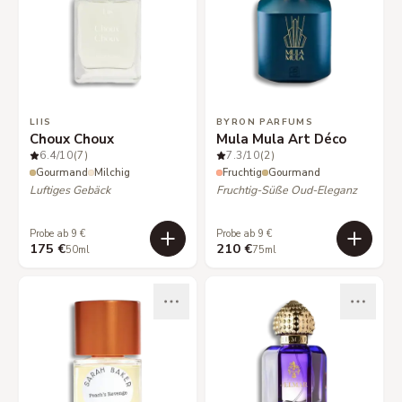
LIIS
BYRON PARFUMS
Choux Choux
Mula Mula Art Déco
6.4
/10
(7)
7.3
/10
(2)
Gourmand
Milchig
Fruchtig
Gourmand
Luftiges Gebäck
Fruchtig-Süße Oud-Eleganz
Probe ab 9 €
Probe ab 9 €
175 €
210 €
50ml
75ml