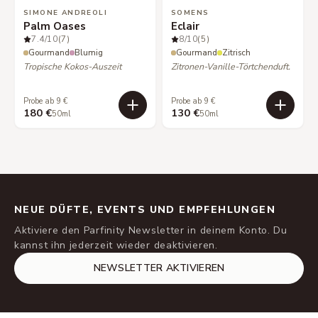
SIMONE ANDREOLI
SOMENS
Palm Oases
Eclair
7.4
/10
(7)
8
/10
(5)
Gourmand
Blumig
Gourmand
Zitrisch
Tropische Kokos-Auszeit
Zitronen-Vanille-Törtchenduft.
Probe ab 9 €
Probe ab 9 €
180 €
130 €
50ml
50ml
NEUE DÜFTE, EVENTS UND EMPFEHLUNGEN
Aktiviere den Parfinity Newsletter in deinem Konto. Du
kannst ihn jederzeit wieder deaktivieren.
NEWSLETTER AKTIVIEREN