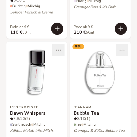
8
/10
(1)
Pudrig
Milchig
Fruchtig
Milchig
Cremiger Reis & Iris Duft
Saftiger Pfirsich & Creme
Probe ab 9 €
Probe ab 9 €
110 €
210 €
50ml
50ml
NEU
L'ENTROPISTE
D'ANNAM
Dawn Whispers
Bubble Tea
7.8
/10
(2)
8
/10
(1)
Synthetisch
Milchig
Tee
Milchig
Kühles Metall trifft Milch.
Cremiger & Süßer Bubble Tea