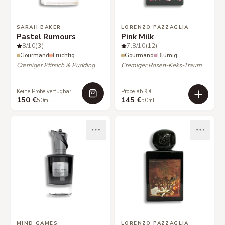
SARAH BAKER
LORENZO PAZZAGLIA
Pastel Rumours
Pink Milk
8
/10
(3)
7.8
/10
(12)
Gourmand
Fruchtig
Gourmand
Blumig
Cremiger Pfirsich & Pudding
Cremiger Rosen-Keks-Traum
Keine Probe verfügbar
Probe ab 9 €
150 €
145 €
50ml
50ml
MIND GAMES
LORENZO PAZZAGLIA