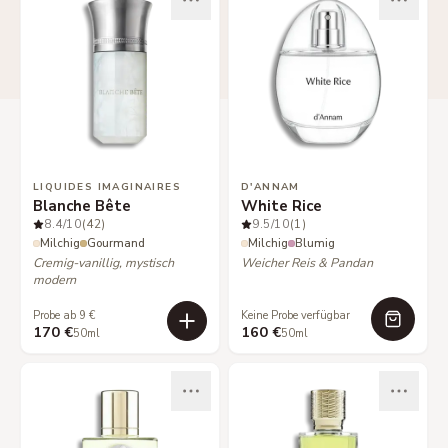
LIQUIDES IMAGINAIRES
D'ANNAM
Blanche Bête
White Rice
8.4
/10
(42)
9.5
/10
(1)
Milchig
Gourmand
Milchig
Blumig
Cremig-vanillig, mystisch
Weicher Reis & Pandan
modern
Probe ab 9 €
Keine Probe verfügbar
170 €
160 €
50ml
50ml