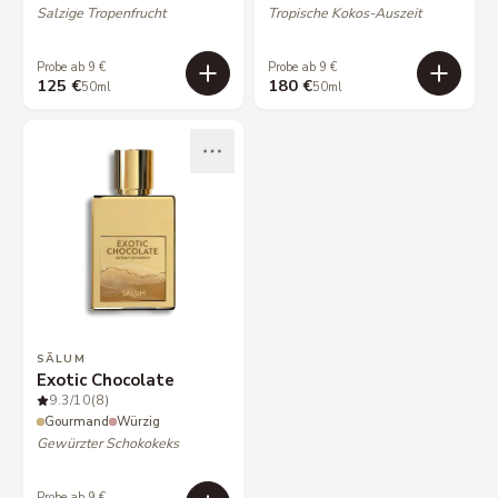
Salzige Tropenfrucht
Tropische Kokos-Auszeit
Probe ab 9 €
Probe ab 9 €
125 €
180 €
50ml
50ml
SÃLUM
Exotic Chocolate
9.3
/10
(8)
Gourmand
Würzig
Gewürzter Schokokeks
Probe ab 9 €