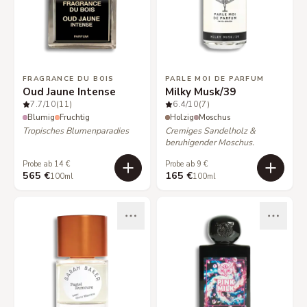
FRAGRANCE DU BOIS
PARLE MOI DE PARFUM
Oud Jaune Intense
Milky Musk/39
7.7
/10
(11)
6.4
/10
(7)
Blumig
Fruchtig
Holzig
Moschus
Tropisches Blumenparadies
Cremiges Sandelholz &
beruhigender Moschus.
Probe ab 14 €
Probe ab 9 €
565 €
165 €
100ml
100ml