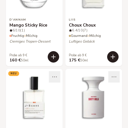
D'ANNAM
LIIS
Mango Sticky Rice
Choux Choux
6
/10
(1)
6.4
/10
(7)
Fruchtig
Milchig
Gourmand
Milchig
Cremiges Tropen-Dessert
Luftiges Gebäck
Probe ab 9 €
Probe ab 9 €
160 €
175 €
50ml
50ml
NEU