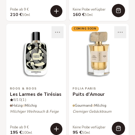
Probe ab 9 €
Keine Probe verfügbar
210 €
160 €
50ml
50ml
COMING SOON
ROOS & ROOS
FOLIA PARIS
Les Larmes de Tirésias
Puits d'Amour
8
/10
(1)
Holzig
Milchig
Gourmand
Milchig
Milchiger Weihrauch & Feige
Cremiger Gebäcktraum
Probe ab 9 €
Keine Probe verfügbar
195 €
95 €
100ml
50ml