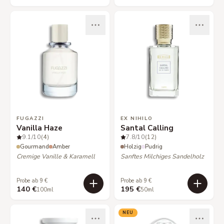
FUGAZZI
EX NIHILO
Vanilla Haze
Santal Calling
9.1
/10
(4)
7.8
/10
(12)
Gourmand
Amber
Holzig
Pudrig
Cremige Vanille & Karamell
Sanftes Milchiges Sandelholz
Probe ab 9 €
Probe ab 9 €
140 €
195 €
100ml
50ml
NEU