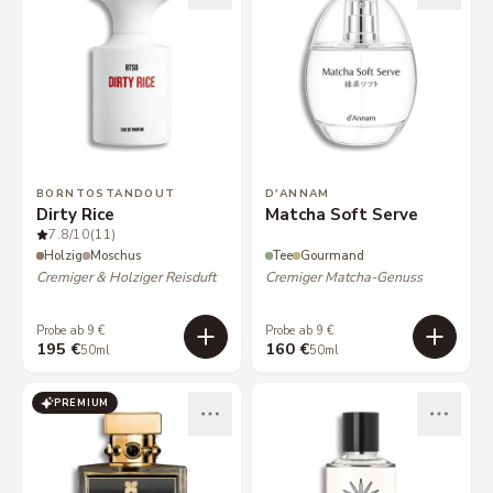
BORNTOSTANDOUT
D'ANNAM
Dirty Rice
Matcha Soft Serve
7.8
/10
(11)
Holzig
Moschus
Tee
Gourmand
Cremiger & Holziger Reisduft
Cremiger Matcha-Genuss
Probe ab 9 €
Probe ab 9 €
195 €
160 €
50ml
50ml
PREMIUM