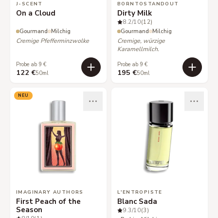
J-SCENT
BORNTOSTANDOUT
On a Cloud
Dirty Milk
8.2
/10
(12)
Gourmand
Milchig
Gourmand
Milchig
Cremige Pfefferminzwolke
Cremige, würzige
Karamellmilch.
Probe ab 9 €
Probe ab 9 €
122 €
195 €
50ml
50ml
NEU
IMAGINARY AUTHORS
L'ENTROPISTE
First Peach of the
Blanc Sada
Season
9.3
/10
(3)