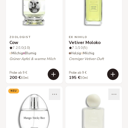
ZOOLOGIST
EX NIHILO
Cow
Vetiver Moloko
7.2
/10
(10)
7.1
/10
(5)
Milchig
Blumig
Holzig
Milchig
Grüner Apfel & warme Milch
Cremiger Vetiver-Duft
Probe ab 9 €
Probe ab 9 €
200 €
195 €
60ml
50ml
NEU