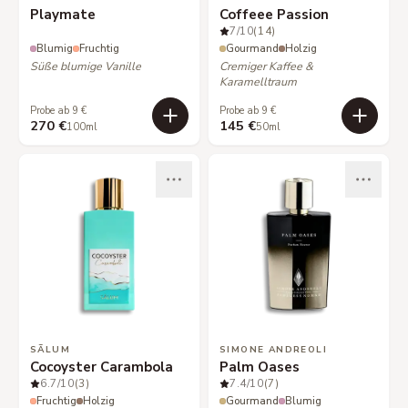
Playmate
Coffeee Passion
7
/10
(14)
Blumig
Fruchtig
Gourmand
Holzig
Süße blumige Vanille
Cremiger Kaffee &
Karamelltraum
Probe ab 9 €
Probe ab 9 €
270 €
145 €
100ml
50ml
SÃLUM
SIMONE ANDREOLI
Cocoyster Carambola
Palm Oases
6.7
/10
(3)
7.4
/10
(7)
Fruchtig
Holzig
Gourmand
Blumig