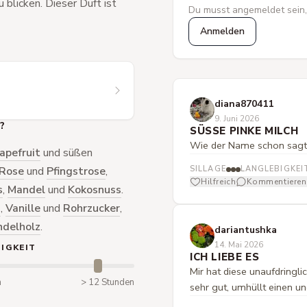
blicken. Dieser Duft ist
Du musst angemeldet sein,
Anmelden
diana870411
9. Juni 2026
?
SÜSSE PINKE MILCH
Wie der Name schon sagt. 
apefruit
und süßen
Rose
und
Pfingstrose
,
SILLAGE
LANGLEBIGKEI
Hilfreich
Kommentieren
s
,
Mandel
und
Kokosnuss
.
h
,
Vanille
und
Rohrzucker
,
ndelholz
.
dariantushka
14. Mai 2026
IGKEIT
ICH LIEBE ES
Mir hat diese unaufdringli
n
> 12 Stunden
sehr gut, umhüllt einen u