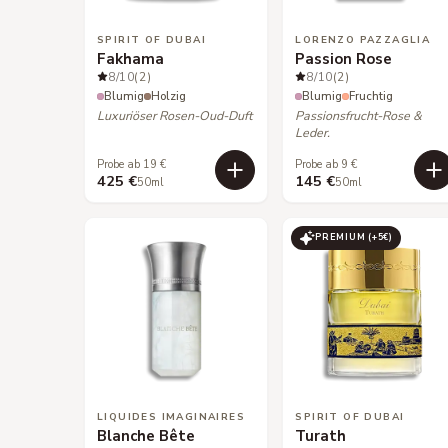
SPIRIT OF DUBAI
LORENZO PAZZAGLIA
Fakhama
Passion Rose
8
/10
(2)
8
/10
(2)
Blumig
Holzig
Blumig
Fruchtig
Luxuriöser Rosen-Oud-Duft
Passionsfrucht-Rose &
Leder.
Probe ab 19 €
Probe ab 9 €
425 €
145 €
50ml
50ml
PREMIUM (+
5
€)
LIQUIDES IMAGINAIRES
SPIRIT OF DUBAI
Blanche Bête
Turath