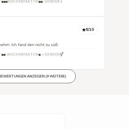
♀
T
NISCHENFAKTOR
GENDER
8
/10
nehm. Ich fand den nicht zu süß.
⚥
T
NISCHENFAKTOR
GENDER
BEWERTUNGEN ANZEIGEN (9 WEITERE)