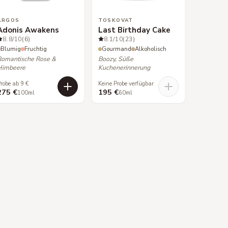
ARGOS
TOSKOVAT
Adonis Awakens
Last Birthday Cake
8.8
/10
(6)
8.1
/10
(23)
Blumig
Fruchtig
Gourmand
Alkoholisch
Romantische Rose &
Boozy, Süße
Himbeere
Kuchenerinnerung
robe ab 9 €
Keine Probe verfügbar
275 €
195 €
100ml
60ml