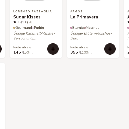
LORENZO PAZZAGLIA
ARGOS
Sugar Kisses
La Primavera
8.9
/10
(9)
Gourmand
Pudrig
Blumig
Moschus
Üppige Karamell-Vanille-
Üppiger Blüten-Moschus-
Versuchung,
Duft.
unwiderstehlich süß.
Probe ab 9 €
Probe ab 9 €
P
145 €
355 €
50ml
100ml