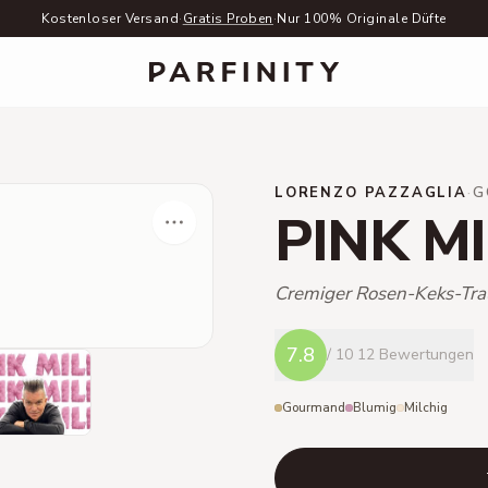
Kostenloser Versand
·
Gratis Proben
·
Nur 100% Originale Düfte
LORENZO PAZZAGLIA
·
G
PINK M
Cremiger Rosen-Keks-Tr
7.8
/ 10
12 Bewertungen
Gourmand
Blumig
Milchig