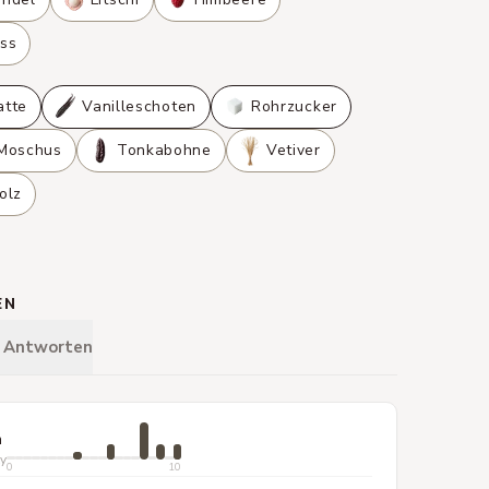
ss
atte
Vanilleschoten
Rohrzucker
Moschus
Tonkabohne
Vetiver
olz
EN
& Antworten
n
ty
0
10