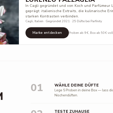
In Cagli gegründet und von Koch und Parfümeur 
geprägt: italienische Extraits, die kulinarische Er
starken Kontrasten verbinden.
Cagli, Italien · Gegründet 2021 · 25 Düfte bei Parfinity
Marke entdecken
Proben ab 9 €, Box ab 50 € vol
01
WÄHLE DEINE DÜFTE
Lege 5 Proben in deine Box — lass di
M
Nischendüften.
TESTE ZUHAUSE