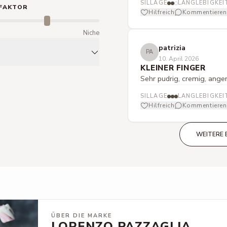
SILLAGE
LANGLEBIGKEI
FAKTOR
Hilfreich
Kommentieren
m
Niche
patrizia
PA
10. April 2026
KLEINER FINGER
Sehr pudrig, cremig, ange
SILLAGE
LANGLEBIGKEI
Hilfreich
Kommentieren
WEITERE 
ÜBER DIE MARKE
LORENZO PAZZAGLIA