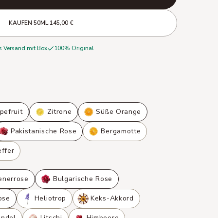
KAUFEN
·
50ML
·
145,00 €
s Versand mit Box
100% Original
pefruit
Zitrone
Süße Orange
Pakistanische Rose
Bergamotte
ffer
nerrose
Bulgarische Rose
ose
Heliotrop
Keks-Akkord
ndel
Litschi
Himbeere