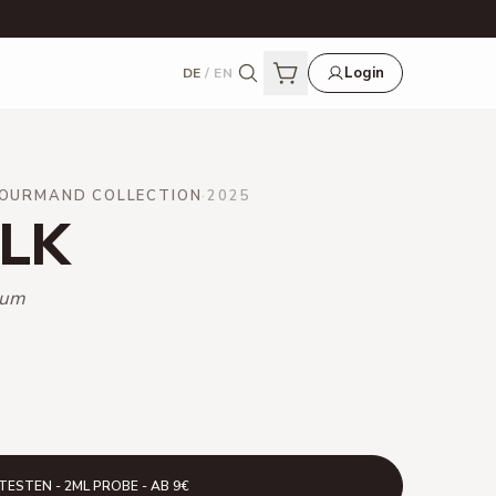
Login
DE
/
EN
OURMAND COLLECTION
·
2025
ILK
aum
TESTEN - 2ML PROBE - AB 9€