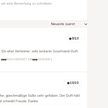
 um eine Bewertung zu schreiben.
9
/10
Ein eher femininer, sehr leckerer Gourmand-Duft.
♀
T
NISCHENFAKTOR
GENDER
10
/10
che, gleichmäßige Süße sehr gefallen. Der Duft hält
nd schenkt Freude. Danke.