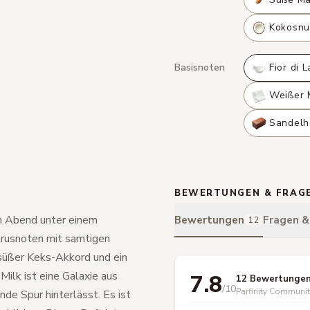
Kokosnu
Basisnoten
Fior di L
Weißer 
Sandelh
K
BEWERTUNGEN & FRAG
en Abend unter einem
Bewertungen
Fragen 
12
itrusnoten mit samtigen
 süßer Keks-Akkord und ein
ilk ist eine Galaxie aus
7.8
12 Bewertunge
/10
Parfinity Communi
nde Spur hinterlässt. Es ist