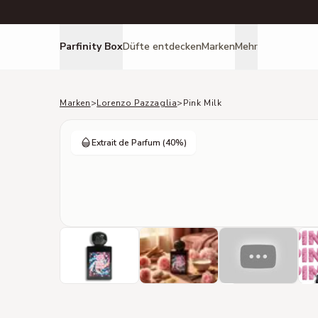
Parfinity Box
Düfte entdecken
Marken
Mehr
Marken
>
Lorenzo Pazzaglia
>
Pink Milk
Extrait de Parfum
(40%)