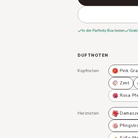
In der Parfinity Box testen
Grati
DUFTNOTEN
Kopfnoten
Pink Gra
Zimt
Rosa Pfe
Herznoten
Damasze
Pfingstr
Süße Ma