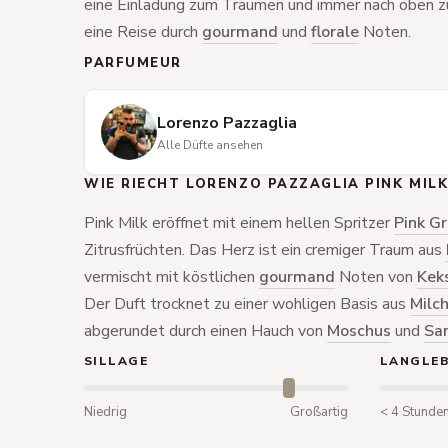
eine Einladung zum Träumen und immer nach oben zu 
eine Reise durch
gourmand
und
florale
Noten.
PARFUMEUR
Lorenzo Pazzaglia
Alle Düfte ansehen
WIE RIECHT LORENZO PAZZAGLIA PINK MILK
Pink Milk eröffnet mit einem hellen Spritzer
Pink Gr
Zitrusfrüchten. Das Herz ist ein cremiger Traum aus
vermischt mit köstlichen
gourmand
Noten von
Kek
Der Duft trocknet zu einer wohligen Basis aus
Milc
abgerundet durch einen Hauch von
Moschus
und
Sa
SILLAGE
LANGLEB
Niedrig
Großartig
< 4 Stunde