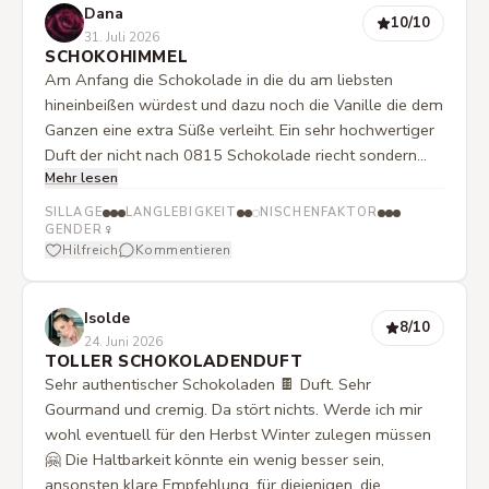
Dana
10
/10
31. Juli 2026
SCHOKOHIMMEL
Am Anfang die Schokolade in die du am liebsten
hineinbeißen würdest und dazu noch die Vanille die dem
Ganzen eine extra Süße verleiht. Ein sehr hochwertiger
Duft der nicht nach 0815 Schokolade riecht sondern
Mehr lesen
exklusiv und voller Passion und Leidenschaft zum
Detail. Die Langlebigkeit könnte noch etwas besser sein
SILLAGE
LANGLEBIGKEIT
NISCHENFAKTOR
aber alles in einem ein perfekt abgerundeter Duft.
♀
GENDER
Hilfreich
Kommentieren
Isolde
8
/10
24. Juni 2026
TOLLER SCHOKOLADENDUFT
Sehr authentischer Schokoladen 🍫 Duft. Sehr
Gourmand und cremig. Da stört nichts. Werde ich mir
wohl eventuell für den Herbst Winter zulegen müssen
🤗 Die Haltbarkeit könnte ein wenig besser sein,
ansonsten klare Empfehlung, für diejenigen, die