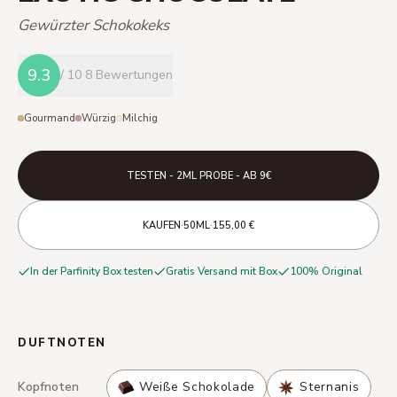
Gewürzter Schokokeks
9.3
/ 10
8 Bewertungen
Gourmand
Würzig
Milchig
TESTEN - 2ML PROBE - AB 9€
·
·
KAUFEN
50ML
155,00 €
In der Parfinity Box testen
Gratis Versand mit Box
100% Original
DUFTNOTEN
Kopfnoten
Weiße Schokolade
Sternanis