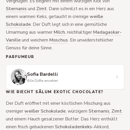
Vergnügen. Es beginnt mit einem würzigen Kick von
Sternanis
und
Zimt
. Dann schmilzt es in ein Herz aus
einem warmen Keks, getaucht in cremige
weiße
Schokolade
. Der Duft legt sich in eine gemütliche
Umarmung aus warmer
Milch
, reichhaltiger
Madagaskar-
Vanille
und weichem
Moschus
. Ein unwiderstehlicher
Genuss für deine Sinne.
PARFUMEUR
Sofia Bardelli
Alle Düfte ansehen
WIE RIECHT SÃLUM EXOTIC CHOCOLATE?
Der Duft eröffnet mit einer köstlichen Mischung aus
cremiger
weißer Schokolade
, würzigem
Sternanis
,
Zimt
und einem Hauch gesalzener Butter. Das Herz enthüllt
einen frisch gebackenen
Schokoladenkeks
-Akkord,