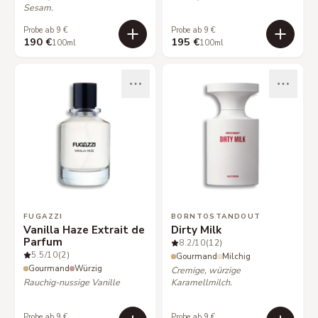
Sesam.
Probe ab 9 €
Probe ab 9 €
190 €
195 €
100ml
100ml
FUGAZZI
BORNTOSTANDOUT
Vanilla Haze Extrait de
Dirty Milk
Parfum
8.2
/10
(12)
5.5
/10
(2)
Gourmand
Milchig
Gourmand
Würzig
Cremige, würzige
Rauchig-nussige Vanille
Karamellmilch.
Probe ab 9 €
Probe ab 9 €