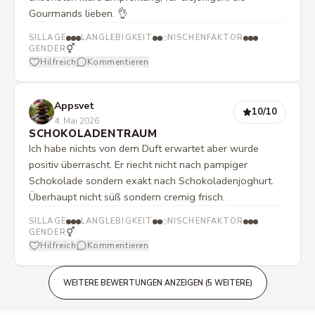
Gourmands lieben. 👌
SILLAGE
LANGLEBIGKEIT
NISCHENFAKTOR
⚥
GENDER
Hilfreich
Kommentieren
Appsvet
10
/10
4. Mai 2026
SCHOKOLADENTRAUM
Ich habe nichts von dem Duft erwartet aber wurde
positiv überrascht. Er riecht nicht nach pampiger
Schokolade sondern exakt nach Schokoladenjoghurt.
Überhaupt nicht süß sondern cremig frisch.
SILLAGE
LANGLEBIGKEIT
NISCHENFAKTOR
⚥
GENDER
Hilfreich
Kommentieren
WEITERE BEWERTUNGEN ANZEIGEN (5 WEITERE)