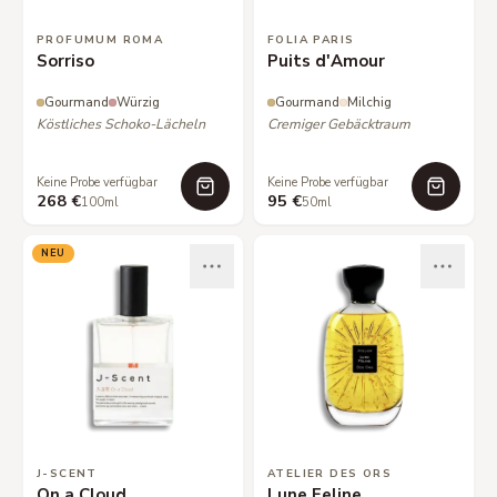
PROFUMUM ROMA
FOLIA PARIS
Sorriso
Puits d'Amour
Gourmand
Würzig
Gourmand
Milchig
Köstliches Schoko-Lächeln
Cremiger Gebäcktraum
Keine Probe verfügbar
Keine Probe verfügbar
268 €
95 €
100ml
50ml
NEU
J-SCENT
ATELIER DES ORS
On a Cloud
Lune Feline