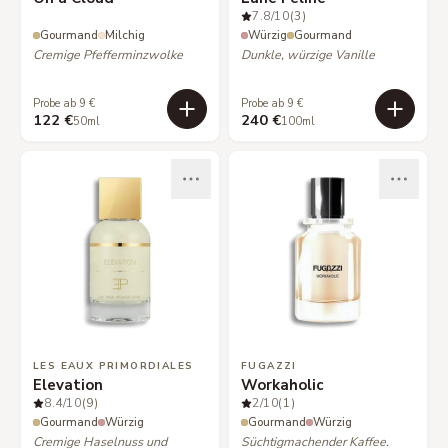
7.8
/10
(3)
Gourmand
Milchig
Würzig
Gourmand
Cremige Pfefferminzwolke
Dunkle, würzige Vanille
Probe ab 9 €
Probe ab 9 €
122 €
240 €
50ml
100ml
LES EAUX PRIMORDIALES
FUGAZZI
Elevation
Workaholic
8.4
/10
(9)
2
/10
(1)
Gourmand
Würzig
Gourmand
Würzig
Cremige Haselnuss und
Süchtigmachender Kaffee.