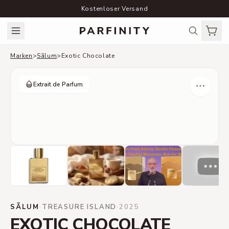
Kostenloser Versand
Marken
>
Sãlum
>
Exotic Chocolate
Extrait de Parfum
SÃLUM
·
TREASURE ISLAND
·
2025
EXOTIC CHOCOLATE