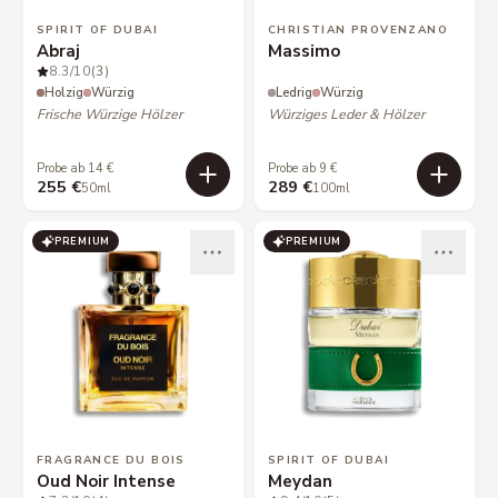
SPIRIT OF DUBAI
CHRISTIAN PROVENZANO
Abraj
Massimo
8.3
/10
(3)
Holzig
Würzig
Ledrig
Würzig
Frische Würzige Hölzer
Würziges Leder & Hölzer
Probe ab 14 €
Probe ab 9 €
255 €
289 €
50ml
100ml
PREMIUM
PREMIUM
FRAGRANCE DU BOIS
SPIRIT OF DUBAI
Oud Noir Intense
Meydan