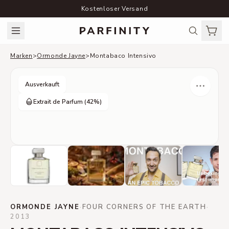
Kostenloser Versand
Marken
>
Ormonde Jayne
>
Montabaco Intensivo
Ausverkauft
Extrait de Parfum
(42%)
ORMONDE JAYNE
·
FOUR CORNERS OF THE EARTH
·
2013