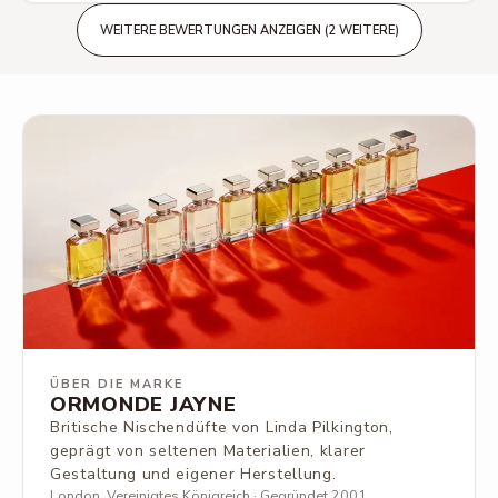
Trockener Tabak sowie holzige Akkorde fügen sich
harmonisch in das Duftbild ein und bilden eine
WEITERE BEWERTUNGEN ANZEIGEN (2 WEITERE)
ausgesprochen angenehme, ausgewogene Basis. Nach
etwa zwei Stunden rückt die Basis stärker in den
Vordergrund, wodurch der Duft insgesamt herber wird,
ohne dabei jedoch seine charakteristische Frische zu
verlieren. Mit fortschreitender Tragedauer entwickelt
sich der Duft zunehmend hautnah. Das macht ihn
einerseits zu einem idealen Alltagsduft, andererseits
wünscht man sich gelegentlich eine stärkere Projektion,
die den Raum mehr erfüllt. Die Haltbarkeit ist insgesamt
als gut bis sehr gut zu bewerten: Auch wenn der Duft
nach mehreren Stunden eher körpernah wahrnehmbar
ist, bleibt er dort über einen langen Zeitraum präsent.
ÜBER DIE MARKE
ORMONDE JAYNE
Britische Nischendüfte von Linda Pilkington,
geprägt von seltenen Materialien, klarer
Gestaltung und eigener Herstellung.
London, Vereinigtes Königreich · Gegründet 2001