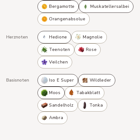
Bergamotte
Muskatellersalbei
Orangenabsolue
Herznoten
Hedione
Magnolie
Teenoten
Rose
Veilchen
Basisnoten
Iso E Super
Wildleder
Moos
Tabakblatt
Sandelholz
Tonka
Ambra