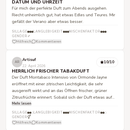
DATUM UND UHRZEIT
Für mich der perfekte Duft zum Abends ausgehen.
Riecht unheimlich gut, hat etwas Edles und Teures. Mir
gefällt der Verano aber etwas besser.
SILLAGE
LANGLEBIGKEIT
NISCHENFAKTOR
♂
GENDER
Hilfreich
Kommentieren
Artisuf
10
/10
AR
22. April 2026
HERRLICH FRISCHER TABAKDUFT
Der Duft Montabaco Intensivo von Ormonde Jayne
eröffnet mit einer zitrischen Leichtigkeit, die sehr
ausgereift wirkt und an das Öffnen frischer, grüner
Zitrusfrüchte erinnert. Sobald sich der Duft etwas auf
Mehr lesen
der Haut gesetzt hat, treten zunehmend blumige und
leicht teeartige Nuancen hervor. Kopf- und Herznote
SILLAGE
LANGLEBIGKEIT
NISCHENFAKTOR
werden dabei durchgehend von einer elegant
⚥
GENDER
Hilfreich
Kommentieren
eingebundenen, dezent herben Frische begleitet.