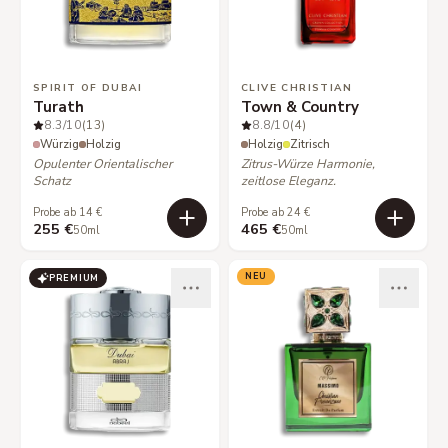
SPIRIT OF DUBAI
CLIVE CHRISTIAN
Turath
Town & Country
8.3
/10
(13)
8.8
/10
(4)
Würzig
Holzig
Holzig
Zitrisch
Opulenter Orientalischer
Zitrus-Würze Harmonie,
Schatz
zeitlose Eleganz.
Probe ab 14 €
Probe ab 24 €
255 €
465 €
50ml
50ml
NEU
PREMIUM