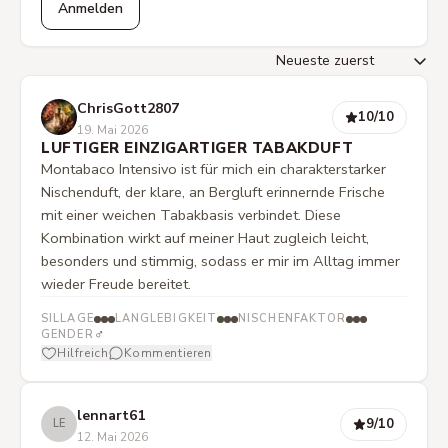
Anmelden
ChrisGott2807
10
/10
19. Mai 2026
LUFTIGER EINZIGARTIGER TABAKDUFT
Montabaco Intensivo ist für mich ein charakterstarker
Nischenduft, der klare, an Bergluft erinnernde Frische
mit einer weichen Tabakbasis verbindet. Diese
Kombination wirkt auf meiner Haut zugleich leicht,
besonders und stimmig, sodass er mir im Alltag immer
wieder Freude bereitet.
SILLAGE
LANGLEBIGKEIT
NISCHENFAKTOR
♂
GENDER
Hilfreich
Kommentieren
lennart61
9
/10
LE
12. Mai 2026