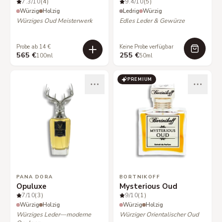
7.3
/10
(4)
9.4
/10
(5)
Würzig
Holzig
Ledrig
Würzig
Würziges Oud Meisterwerk
Edles Leder & Gewürze
Probe ab 14 €
Keine Probe verfügbar
565 €
255 €
100ml
50ml
PREMIUM
PANA DORA
BORTNIKOFF
Opuluxe
Mysterious Oud
7
/10
(3)
9
/10
(1)
Würzig
Holzig
Würzig
Holzig
Würziges Leder—moderne
Würziger Orientalischer Oud