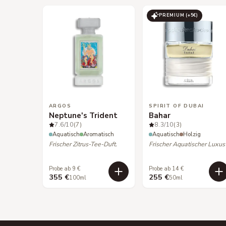
PREMIUM (+
5
€)
ARGOS
SPIRIT OF DUBAI
Neptune's Trident
Bahar
7.6
/10
(7)
8.3
/10
(3)
Aquatisch
Aromatisch
Aquatisch
Holzig
Frischer Zitrus-Tee-Duft.
Frischer Aquatischer Luxus
Probe ab 9 €
Probe ab 14 €
355 €
255 €
100ml
50ml