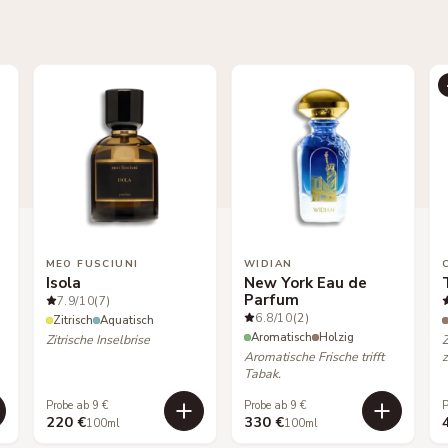
MEO FUSCIUNI
WIDIAN
Isola
New York Eau de
Parfum
7.9
/10
(7)
6.8
/10
(2)
Zitrisch
Aquatisch
Aromatisch
Holzig
Zitrische Inselbrise
Aromatische Frische trifft
z
Tabak.
Probe ab 9 €
Probe ab 9 €
P
220 €
330 €
100ml
100ml