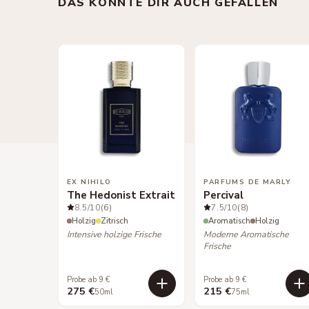
DAS KÖNNTE DIR AUCH GEFALLEN
EX NIHILO
PARFUMS DE MARLY
The Hedonist Extrait
Percival
8.5
/10
(6)
7.5
/10
(8)
Holzig
Zitrisch
Aromatisch
Holzig
Intensive holzige Frische
Moderne Aromatische
Frische
Probe ab 9 €
Probe ab 9 €
275 €
215 €
50ml
75ml