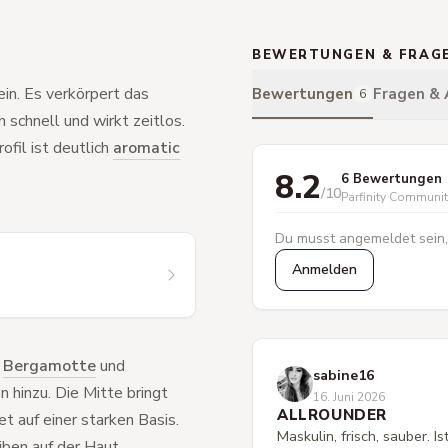
BEWERTUNGEN & FRAG
in. Es verkörpert das
Bewertungen
Fragen &
6
schnell und wirkt zeitlos.
ofil ist deutlich
aromatic
8.2
6 Bewertungen
/10
Parfinity Communi
Du musst angemeldet sein,
Anmelden
t
Bergamotte
und
sabine16
 hinzu. Die Mitte bringt
16. Juni 2026
ALLROUNDER
et auf einer starken Basis.
Maskulin, frisch, sauber. 
iben auf der Haut.