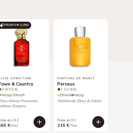
PREMIUM (+
15
€)
CLIVE CHRISTIAN
PARFUMS DE MARLY
Town & Country
Perseus
8.8
/10
(4)
7.5
/10
(6)
Holzig
Zitrisch
Zitrisch
Holzig
Zitrus-Würze Harmonie,
Strahlende Zitrus & Hölzer
eitlose Eleganz.
robe ab 24 €
Probe ab 9 €
465 €
215 €
50ml
75ml