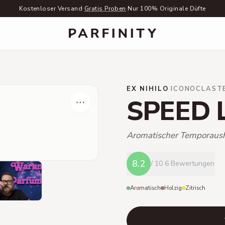
Kostenloser Versand
·
Gratis Proben
·
Nur 100% Originale Düfte
EX NIHILO
·
ICONOCLAST
SPEED 
Aromatischer Temporaus
8.2
/ 10
6 Bewertungen
Aromatisch
Holzig
Zitrisch