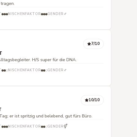
 tragen.
♂
T
NISCHENFAKTOR
GENDER
7
/10
T
lltagsbegleiter. H/S super für die DNA.
♂
T
NISCHENFAKTOR
GENDER
10
/10
T
Tag; er ist spritzig und belebend, gut fürs Büro.
⚥
T
NISCHENFAKTOR
GENDER