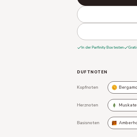
In der Parfinity Box testen
Grati
DUFTNOTEN
Kopfnoten
Bergamo
Herznoten
Muskatel
Basisnoten
Amberho