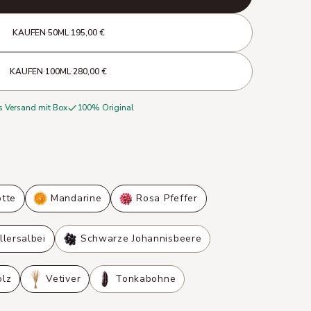
KAUFEN
·
50ML
·
195,00 €
KAUFEN
·
100ML
·
280,00 €
s Versand mit Box
100% Original
tte
Mandarine
Rosa Pfeffer
lersalbei
Schwarze Johannisbeere
lz
Vetiver
Tonkabohne