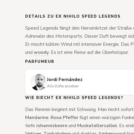
DETAILS ZU EX NIHILO SPEED LEGENDS
Speed Legends fängt den Nervenkitzel der Straße e
Adrenalin des Motorsports. Dieser Duft bewegt sich 
Er mischt kühlen Wind mit intensiver Energie. Das Pr
und
woody
. Es ist eine Reise auf die Überholspur.
PARFUMEUR
Jordi Fernández
Alle Düfte ansehen
WIE RIECHT EX NIHILO SPEED LEGENDS?
Das Rennen beginnt mit Schwung. Man riecht sofor
Mandarine
.
Rosa Pfeffer
fügt einen würzigen Funken
tiefe
Johannisbeere
und
Muskatellersalbei
. Es end
Vetiver
,
Tonkabohne
und dunkles
Amberwood
ble