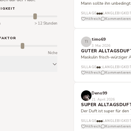
Mann sollte ihn unbedingt
IGKEIT
SILLAGE
LANGLEBIGKEI
Hilfreich
Kommentieren
n
> 12 Stunden
FAKTOR
timo69
TI
3. Mai 2026
GUTER ALLTAGSDUF
m
Niche
Maskulin frisch-würziger A
SILLAGE
LANGLEBIGKEI
Hilfreich
Kommentieren
Deno99
21. April 2026
SUPER ALLTAGSDUF
Der Duft ist super für den 
SILLAGE
LANGLEBIGKEI
Hilfreich
Kommentieren