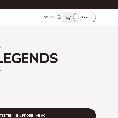
Login
DE
/
EN
E
LEGENDS
h.
TESTEN - 2ML PROBE - AB 9€