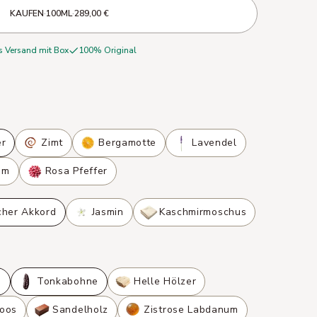
KAUFEN
·
100ML
·
289,00 €
s Versand mit Box
100% Original
er
Zimt
Bergamotte
Lavendel
om
Rosa Pfeffer
cher Akkord
Jasmin
Kaschmirmoschus
s
Tonkabohne
Helle Hölzer
oos
Sandelholz
Zistrose Labdanum