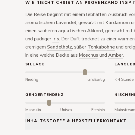
WIE RIECHT CHRISTIAN PROVENZANO INSPI
Die Reise beginnt mit einem lebhaften Ausbruch von
aromatischem
Lavendel
, gewürzt mit
Kardamom
u
einen sauberen
aquatischen Akkord
, gemischt mit
und pudriger
Iris
. Der Duft trocknet zu einer warmen
cremigem
Sandelholz
, süßer
Tonkabohne
und erd
in eine weiche Decke aus
Moschus
und
Amber
.
SILLAGE
LANGLEB
Niedrig
Großartig
< 4 Stunde
GENDERTENDENZ
NISCHEN
Masculin
Unisex
Feminin
Mainstrea
INHALTSSTOFFE & HERSTELLERKONTAKT