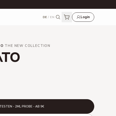
Login
DE
/
EN
NO
·
THE NEW COLLECTION
ATO
TESTEN - 2ML PROBE - AB 9€