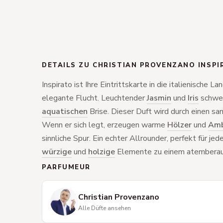
DETAILS ZU CHRISTIAN PROVENZANO INSPI
Inspirato ist Ihre Eintrittskarte in die italienische Lan
elegante Flucht. Leuchtender
Jasmin
und
Iris
schweb
aquatischen
Brise. Dieser Duft wird durch einen sa
Wenn er sich legt, erzeugen warme
Hölzer
und
Amb
sinnliche Spur. Ein echter Allrounder, perfekt für je
würzige
und
holzige
Elemente zu einem atemberaub
PARFUMEUR
Christian Provenzano
Alle Düfte ansehen