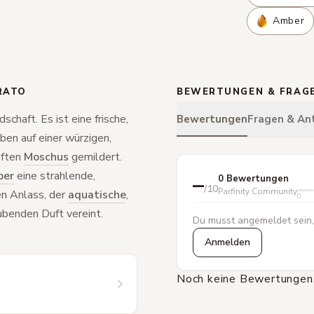
Amber
RATO
BEWERTUNGEN & FRAG
dschaft. Es ist eine frische,
Bewertungen
Fragen & An
en auf einer würzigen,
nften
Moschus
gemildert.
er
eine strahlende,
–
0 Bewertungen
/10
Parfinity Community
den Anlass, der
aquatische
,
0
enden Duft vereint.
Du musst angemeldet sein,
Anmelden
Noch keine Bewertungen.