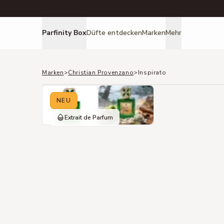
Parfinity Box
Düfte entdecken
Marken
Mehr
Marken
>
Christian Provenzano
>
Inspirato
NEU
Extrait de Parfum