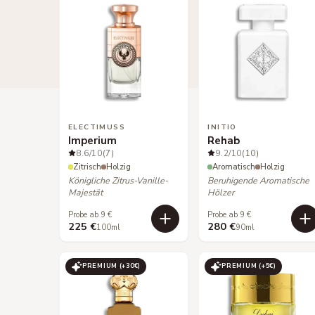
ELECTIMUSS
INITIO
Imperium
Rehab
8.6
/10
(7)
9.2
/10
(10)
Zitrisch
Holzig
Aromatisch
Holzig
Königliche Zitrus-Vanille-
Beruhigende Aromatische
Majestät
Hölzer
Probe ab 9 €
Probe ab 9 €
225 €
280 €
100ml
90ml
PREMIUM (+
30
€)
PREMIUM (+
5
€)