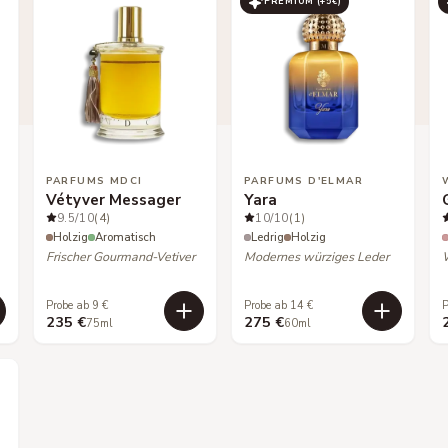
PREMIUM (+
5
€)
PARFUMS MDCI
PARFUMS D'ELMAR
Vétyver Messager
Yara
9.5
/10
(4)
10
/10
(1)
Holzig
Aromatisch
Ledrig
Holzig
Frischer Gourmand-Vetiver
Modernes würziges Leder
Probe ab 9 €
Probe ab 14 €
P
235 €
275 €
75ml
60ml