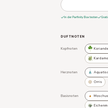
In der Parfinity Box testen
Grati
DUFTNOTEN
Kopfnoten
Koriand
Kardam
Herznoten
Aquatis
Orris
Basisnoten
Moschu
Eichenm