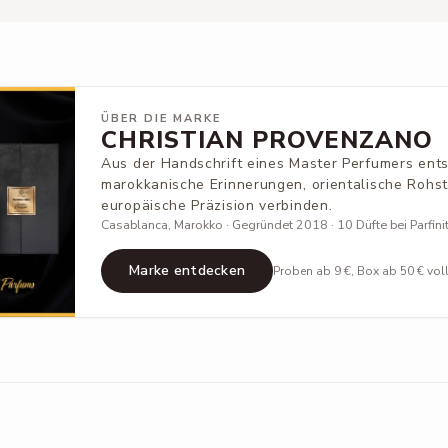
ÜBER DIE MARKE
CHRISTIAN PROVENZANO
Aus der Handschrift eines Master Perfumers entst
marokkanische Erinnerungen, orientalische Rohs
europäische Präzision verbinden.
Casablanca, Marokko · Gegründet 2018 · 10 Düfte bei Parfini
Marke entdecken
Proben ab 9 €, Box ab 50 € vol