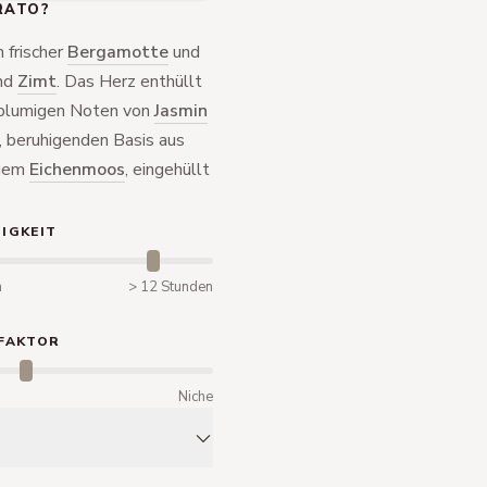
RATO?
 frischer
Bergamotte
und
nd
Zimt
. Das Herz enthüllt
 blumigen Noten von
Jasmin
, beruhigenden Basis aus
igem
Eichenmoos
, eingehüllt
IGKEIT
n
> 12 Stunden
FAKTOR
m
Niche