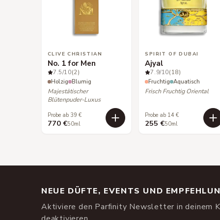
CLIVE CHRISTIAN
SPIRIT OF DUBAI
No. 1 for Men
Ajyal
7.5
/10
(2)
7.9
/10
(18)
Holzig
Blumig
Fruchtig
Aquatisch
Majestätischer
Frisch Fruchtig Oriental
Blütenpuder-Luxus
Probe ab 39 €
Probe ab 14 €
770 €
255 €
50ml
50ml
NEUE DÜFTE, EVENTS UND EMPFEHLU
Aktiviere den Parfinity Newsletter in deinem K
deaktivieren.