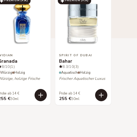
PREMIUM (+
5
€)
PREMIUM (+
5
€)
WIDIAN
SPIRIT OF DUBAI
Granada
Bahar
8
/10
(1)
8.3
/10
(3)
Würzig
Holzig
Aquatisch
Holzig
Würzige, holzige Frische
Frischer Aquatischer Luxus
robe ab 14 €
Probe ab 14 €
255 €
255 €
50ml
50ml