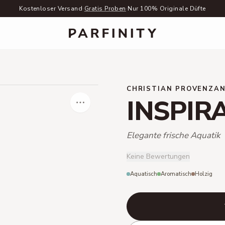
Kostenloser Versand
·
Gratis Proben
·
Nur 100% Originale Düfte
CHRISTIAN PROVENZA
INSPIR
Elegante frische Aquatik
Keine Bewertungen
Aquatisch
Aromatisch
Holzig