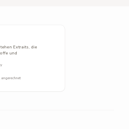
ehen Extraits, die
toffe und
ty
l angerechnet