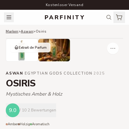
Kostenloser Versand
Marken
>
Aswan
>
Osiris
Extrait de Parfum
ASWAN
·
EGYPTIAN GODS COLLECTION
·
2025
OSIRIS
Mystisches Amber & Holz
9.0
/ 10
2 Bewertungen
Amber
Holzig
Aromatisch