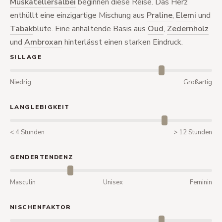
Muskatellersalbei
beginnen diese Reise. Das Herz
enthüllt eine einzigartige Mischung aus
Praline
,
Elemi
und
Tabak
blüte. Eine anhaltende Basis aus
Oud
,
Zedernholz
und
Ambroxan
hinterlässt einen starken Eindruck.
SILLAGE
Niedrig
Großartig
LANGLEBIGKEIT
< 4 Stunden
> 12 Stunden
GENDERTENDENZ
Masculin
Unisex
Feminin
NISCHENFAKTOR