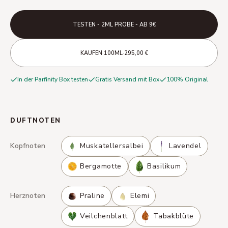
TESTEN - 2ML PROBE - AB 9€
·
·
KAUFEN
100ML
295,00 €
In der Parfinity Box testen
Gratis Versand mit Box
100% Original
DUFTNOTEN
Kopfnoten
Muskatellersalbei
Lavendel
Bergamotte
Basilikum
Herznoten
Praline
Elemi
Veilchenblatt
Tabakblüte