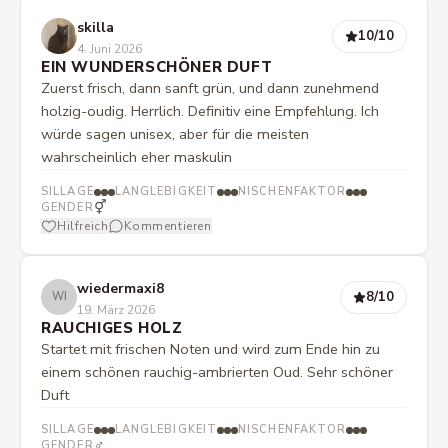
skilla
10
/10
4. Juni 2026
EIN WUNDERSCHÖNER DUFT
Zuerst frisch, dann sanft grün, und dann zunehmend
holzig-oudig. Herrlich. Definitiv eine Empfehlung. Ich
würde sagen unisex, aber für die meisten
wahrscheinlich eher maskulin
SILLAGE
LANGLEBIGKEIT
NISCHENFAKTOR
⚥
GENDER
Hilfreich
Kommentieren
wiedermaxi8
8
/10
WI
19. März 2026
RAUCHIGES HOLZ
Startet mit frischen Noten und wird zum Ende hin zu
einem schönen rauchig-ambrierten Oud. Sehr schöner
Duft
SILLAGE
LANGLEBIGKEIT
NISCHENFAKTOR
♂
GENDER