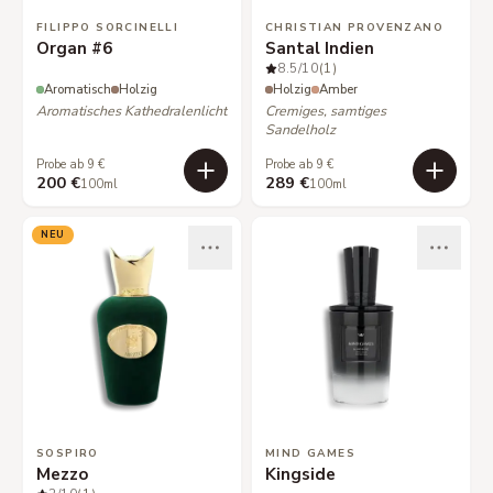
FILIPPO SORCINELLI
CHRISTIAN PROVENZANO
Organ #6
Santal Indien
8.5
/10
(1)
Aromatisch
Holzig
Holzig
Amber
Aromatisches Kathedralenlicht
Cremiges, samtiges
Sandelholz
Probe ab 9 €
Probe ab 9 €
200 €
289 €
100ml
100ml
NEU
SOSPIRO
MIND GAMES
Mezzo
Kingside