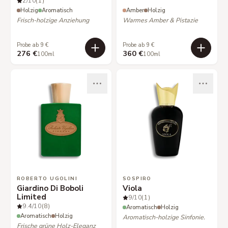
2
/10
(1)
Holzig
Aromatisch
Amber
Holzig
Frisch-holzige Anziehung
Warmes Amber & Pistazie
Probe ab 9 €
Probe ab 9 €
276 €
360 €
100ml
100ml
ROBERTO UGOLINI
SOSPIRO
Giardino Di Boboli
Viola
Limited
9
/10
(1)
9.4
/10
(8)
Aromatisch
Holzig
Aromatisch
Holzig
Aromatisch-holzige Sinfonie.
Frische grüne Holz-Eleganz