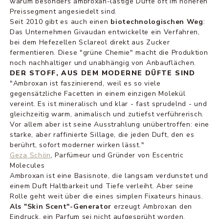
warum besonders ambroxan-lastige Düfte oft im höheren
Preissegment angesiedelt sind.
Seit 2010 gibt es auch einen
biotechnologischen Weg
:
Das Unternehmen Givaudan entwickelte ein Verfahren,
bei dem Hefezellen Sclareol direkt aus Zucker
fermentieren. Diese "grüne Chemie" macht die Produktion
noch nachhaltiger und unabhängig von Anbauflächen.
DER STOFF, AUS DEM MODERNE DÜFTE SIND
"Ambroxan ist faszinierend, weil es so viele
gegensätzliche Facetten in einem einzigen Molekül
vereint. Es ist mineralisch und klar - fast sprudelnd - und
gleichzeitig warm, animalisch und zutiefst verführerisch.
Vor allem aber ist seine Ausstrahlung unübertroffen: eine
starke, aber raffinierte Sillage, die jeden Duft, den es
berührt, sofort moderner wirken lässt."
Geza Schön
, Parfümeur und Gründer von Escentric
Molecules
Ambroxan ist eine Basisnote, die langsam verdunstet und
einem Duft Haltbarkeit und Tiefe verleiht. Aber seine
Rolle geht weit über die eines simplen Fixateurs hinaus.
Als "Skin Scent"-Generator
erzeugt Ambroxan den
Eindruck, ein Parfum sei nicht aufgesprüht worden,