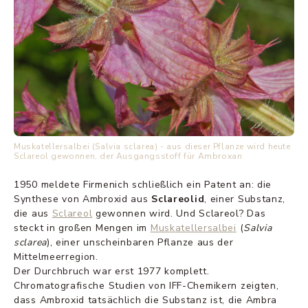
Muskatellersalbei (Salvia sclarea) - aus dieser Pflanze wird heute
Sclareol gewonnen, der Ausgangsstoff für Ambroxan
1950 meldete Firmenich schließlich ein Patent an: die
Synthese von Ambroxid aus
Sclareolid
, einer Substanz,
die aus
Sclareol
gewonnen wird. Und Sclareol? Das
steckt in großen Mengen im
Muskatellersalbei
(
Salvia
sclarea
), einer unscheinbaren Pflanze aus der
Mittelmeerregion.
Der Durchbruch war erst 1977 komplett.
Chromatografische Studien von IFF-Chemikern zeigten,
dass Ambroxid tatsächlich die Substanz ist, die Ambra