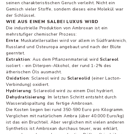
seinen charakteristischen Geruch verleiht. Nicht ein
Gemisch vieler Stoffe, sondern dieses eine Molekül war
der Schlüssel.
WIE AUS EINEM SALBEI LUXUS WIRD
Die industrielle Produktion von Ambroxan ist ein
mehrstufiger chemischer Prozess:
Ernte
: Muskatellersalbei wird vor allem in Südfrankreich,
Russland und Osteuropa angebaut und nach der Blüte
geerntet.
Extraktion
: Aus dem Pflanzenmaterial wird
Sclareol
isoliert - ein Diterpen-Alkohol, der rund 1-2% des
ätherischen Öls ausmacht.
Oxidation
: Sclareol wird zu
Sclareolid
(einer Lacton-
Verbindung) oxidiert.
Hydrierung
: Sclareolid wird zu einem Diol hydriert.
Dehydratisierung
: Im letzten Schritt entsteht durch
Wasserabspaltung das fertige Ambroxan.
Die Kosten liegen bei rund 350-590 Euro pro Kilogramm.
Verglichen mit natürlichem Ambra (über 40.000 Euro/kg)
ist das ein Bruchteil. Aber verglichen mit vielen anderen
Synthetics ist Ambroxan durchaus teuer, was erklärt,