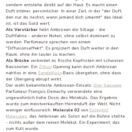
sondern entstehe direkt auf der Haut. Es macht einen
Duft intimer, persönlicher. In einer Zeit, in der "der Duft,
den nur du riechst, wenn jemand dich umarmt" das Ideal
ist, ist das Gold wert.
Als Verstärker
hebt Ambroxan die Sillage - die
Duftfahne - anderer Noten, ohne selbst dominant zu
werden. Parfümeure sprechen von einem
"Diffusionseffekt": Es projiziert den Duft weiter in den
Raum, ohne ihn lauter zu machen.
Als Brücke
verbindet es frische Kopfnoten mit schweren
Basisnoten. Ein
Zitrus
-Opening kann durch Ambroxan
nahtlos in eine
Sandelholz
-Basis übergehen, ohne dass
der Übergang abrupt wirkt.
Der wohl bekannteste Ambroxan-Einsatz:
Dior Sauvage
.
Parfümeur François Demachy verwendete eine
ungewöhnlich hohe Dosis des Moleküls. Das Ergebnis
wurde zum meistverkauften Herrenduft der Welt. Nicht
weniger einflussreich:
Molecule 02
von
Escentric
Molecules
, das Ambroxan als Solist auf die Bühne stellte
- nichts außer dem reinen Molekül. Ein Experiment, das
zum Kult wurde.