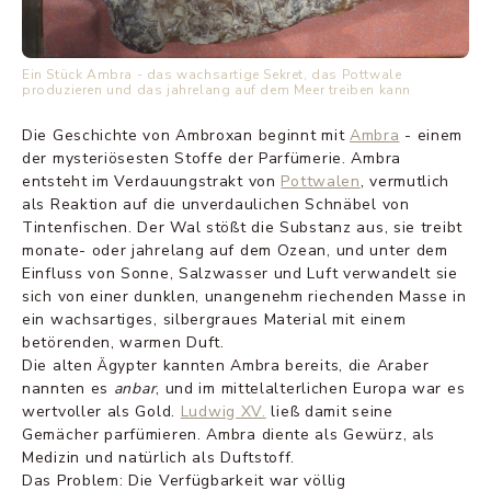
Ein Stück Ambra - das wachsartige Sekret, das Pottwale
produzieren und das jahrelang auf dem Meer treiben kann
Die Geschichte von Ambroxan beginnt mit
Ambra
- einem
der mysteriösesten Stoffe der Parfümerie. Ambra
entsteht im Verdauungstrakt von
Pottwalen
, vermutlich
als Reaktion auf die unverdaulichen Schnäbel von
Tintenfischen. Der Wal stößt die Substanz aus, sie treibt
monate- oder jahrelang auf dem Ozean, und unter dem
Einfluss von Sonne, Salzwasser und Luft verwandelt sie
sich von einer dunklen, unangenehm riechenden Masse in
ein wachsartiges, silbergraues Material mit einem
betörenden, warmen Duft.
Die alten Ägypter kannten Ambra bereits, die Araber
nannten es
anbar
, und im mittelalterlichen Europa war es
wertvoller als Gold.
Ludwig XV.
ließ damit seine
Gemächer parfümieren. Ambra diente als Gewürz, als
Medizin und natürlich als Duftstoff.
Das Problem: Die Verfügbarkeit war völlig