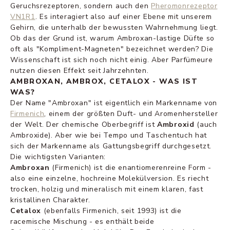
Geruchsrezeptoren, sondern auch den
Pheromonrezeptor
VN1R1
. Es interagiert also auf einer Ebene mit unserem
Gehirn, die unterhalb der bewussten Wahrnehmung liegt.
Ob das der Grund ist, warum Ambroxan-lastige Düfte so
oft als "Kompliment-Magneten" bezeichnet werden? Die
Wissenschaft ist sich noch nicht einig. Aber Parfümeure
nutzen diesen Effekt seit Jahrzehnten.
AMBROXAN, AMBROX, CETALOX - WAS IST
WAS?
Der Name "Ambroxan" ist eigentlich ein Markenname von
Firmenich
, einem der größten Duft- und Aromenhersteller
der Welt. Der chemische Oberbegriff ist
Ambroxid
(auch
Ambroxide). Aber wie bei Tempo und Taschentuch hat
sich der Markenname als Gattungsbegriff durchgesetzt.
Die wichtigsten Varianten:
Ambroxan
(Firmenich) ist die enantiomerenreine Form -
also eine einzelne, hochreine Molekülversion. Es riecht
trocken, holzig und mineralisch mit einem klaren, fast
kristallinen Charakter.
Cetalox
(ebenfalls Firmenich, seit 1993) ist die
racemische Mischung - es enthält beide