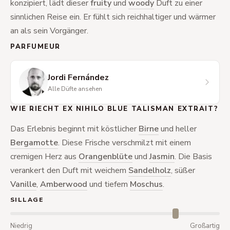
konzipiert, lädt dieser
fruity
und
woody
Duft zu einer
sinnlichen Reise ein. Er fühlt sich reichhaltiger und wärmer
an als sein Vorgänger.
PARFUMEUR
Jordi Fernández
Alle Düfte ansehen
WIE RIECHT EX NIHILO BLUE TALISMAN EXTRAIT?
Das Erlebnis beginnt mit köstlicher
Birne
und heller
Bergamotte
. Diese Frische verschmilzt mit einem
cremigen Herz aus
Orangenblüte
und
Jasmin
. Die Basis
verankert den Duft mit weichem
Sandelholz
, süßer
Vanille
,
Amberwood
und tiefem
Moschus
.
SILLAGE
Niedrig
Großartig