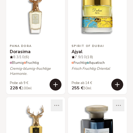
PANA DORA
SPIRIT OF DUBAI
Dorasima
Ajyal
8.3
/10
(6)
7.9
/10
(18)
Blumig
Fruchtig
Fruchtig
Aquatisch
Cremig-blumig-fruchtige
Frisch Fruchtig Oriental
Harmonie.
Probe ab 9 €
Probe ab 14 €
228 €
255 €
100ml
50ml