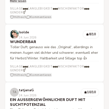
Mehr lesen
und die Sillage ist mit dem ‚oberen Mittelfeld‘ genau
richtig dosiert. Ein toller, stimmiger Duft, den ich absolut
SILLAGE
LANGLEBIGKEIT
NISCHENFAKTOR
empfehlen kann!
⚥
GENDER
Hilfreich
Kommentieren
Isolde
8
/10
24. Juni 2026
WUNDERBAR
Toller Duft, genauso wie das „Original“, allerdings in
meinen Augen viel dichter und schwerer, eventuell eher
für Herbst/Winter. Haltbarkeit und Sillage top 👍
SILLAGE
LANGLEBIGKEIT
NISCHENFAKTOR
⚥
GENDER
Hilfreich
Kommentieren
tatjanaG
10
/10
TA
24. Juni 2026
EIN AUSSERGEWÖHNLICHER DUFT MIT S
UCHTPOTENZIAL