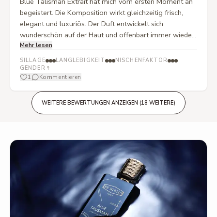
Blue Talisman Extrait hat mich vom ersten Moment an
begeistert. Die Komposition wirkt gleichzeitig frisch,
elegant und luxuriös. Der Duft entwickelt sich
wunderschön auf der Haut und offenbart immer wieder
Mehr lesen
neue Facetten. Die Qualität ist hervorragend, die Sillage
beeindruckend und die Haltbarkeit außergewöhnlich. Er
SILLAGE
LANGLEBIGKEIT
NISCHENFAKTOR
wirkt modern, stilvoll und hinterlässt einen
♀
GENDER
1
Kommentieren
unvergesslichen Eindruck. Für mich einer der schönsten
Düfte überhaupt – absolut einzigartig und jeden Cent
wert! ⭐⭐⭐⭐⭐
WEITERE BEWERTUNGEN ANZEIGEN (18 WEITERE)