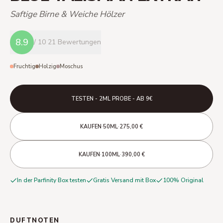
Saftige Birne & Weiche Hölzer
8.9
/ 10
21 Bewertungen
Fruchtig
Holzig
Moschus
TESTEN - 2ML PROBE - AB 9€
·
·
KAUFEN
50ML
275,00 €
·
·
KAUFEN
100ML
390,00 €
In der Parfinity Box testen
Gratis Versand mit Box
100% Original
DUFTNOTEN