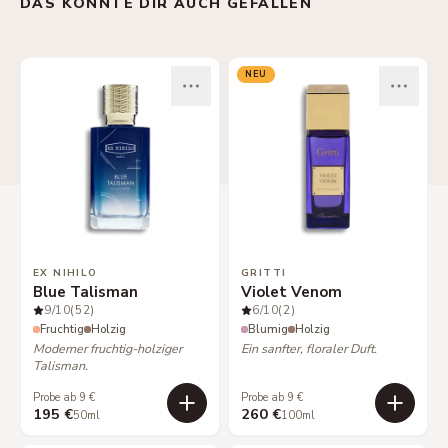
DAS KÖNNTE DIR AUCH GEFALLEN
NEU
EX NIHILO
GRITTI
Blue Talisman
Violet Venom
9
/10
(52)
6
/10
(2)
Fruchtig
Holzig
Blumig
Holzig
Moderner fruchtig-holziger
Ein sanfter, floraler Duft.
Talisman.
Probe ab 9 €
Probe ab 9 €
195 €
260 €
50ml
100ml