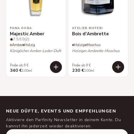
PANA DORA
ATELIER MATERI
Majestic Amber
Bois d'Ambrette
7.5
/10
(2)
Amber
Holzig
Holzig
Moschus
Königlicher Amber-Leder-Duft
Holziger Ambrette-Moschus
Probe ab 9 €
Probe ab 9 €
340 €
230 €
100ml
100ml
NEUE DÜFTE, EVENTS UND EMPFEHLUNGEN
Aktiviere den Parfinity Newsletter in deinem Konto. Du
kannst ihn jederzeit wieder deaktivieren.