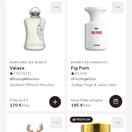
PARFUMS DE MARLY
BORNTOSTANDOUT
Valaya
Fig Porn
7.8
/10
(21)
8
/10
(4)
Blumig
Moschus
Fruchtig
Grün
Sauberer Pfirsich-Moschus
Saftige Feige & süßes Holz
Probe ab 9 €
Keine Probe verfügbar
170 €
195 €
30ml
50ml
PREMIUM