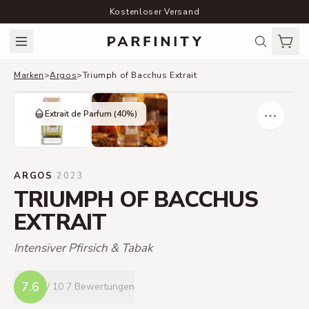
Kostenloser Versand
Marken
>
Argos
>
Triumph of Bacchus Extrait
Extrait de Parfum
(40%)
ARGOS
·
2023
TRIUMPH OF BACCHUS
EXTRAIT
Intensiver Pfirsich & Tabak
7.6
/ 10
7 Bewertungen