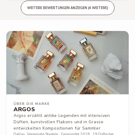
Tonkabohne und sanfter Jasmin verschmelzen perfekt.
Das große Finale in der Basis gehört dann dem Tabak –
WEITERE BEWERTUNGEN ANZEIGEN (4 WEITERE)
und was für einem! Kein aschiger Rauch, sondern süßer,
feuchter Pfeifentabak, der sich mit edlem Amber und
Sandelholz zu einer süß-würzigen, fast hypnotischen
Aura verbindet.
ÜBER DIE MARKE
ARGOS
Argos erzählt antike Legenden mit intensiven
Düften, kunstvollen Flakons und in Grasse
entwickelten Kompositionen für Sammler.
Dallas, Vereinigte Staaten · Gegründet 2018 · 19 Düfte bei