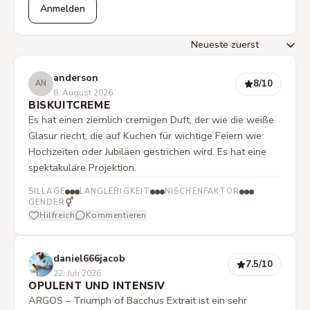
Anmelden
anderson
8
/10
AN
8. August 2026
BISKUITCREME
Es hat einen ziemlich cremigen Duft, der wie die weiße
Glasur riecht, die auf Kuchen für wichtige Feiern wie
Hochzeiten oder Jubiläen gestrichen wird. Es hat eine
spektakuläre Projektion.
SILLAGE
LANGLEBIGKEIT
NISCHENFAKTOR
⚥
GENDER
Hilfreich
Kommentieren
daniel666jacob
7.5
/10
22. Juli 2026
OPULENT UND INTENSIV
ARGOS – Triumph of Bacchus Extrait ist ein sehr