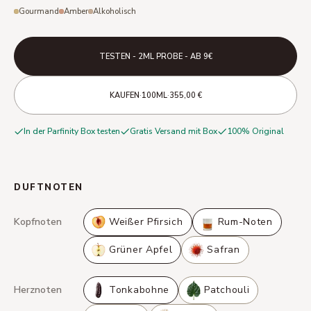
Gourmand
Amber
Alkoholisch
TESTEN - 2ML PROBE - AB 9€
·
·
KAUFEN
100ML
355,00 €
In der Parfinity Box testen
Gratis Versand mit Box
100% Original
DUFTNOTEN
Kopfnoten
Weißer Pfirsich
Rum-Noten
Grüner Apfel
Safran
Herznoten
Tonkabohne
Patchouli