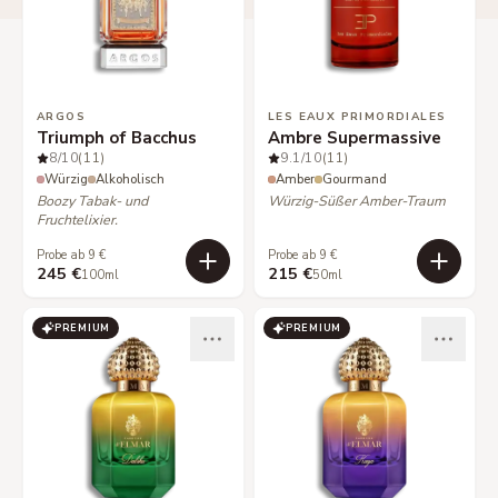
ARGOS
LES EAUX PRIMORDIALES
Triumph of Bacchus
Ambre Supermassive
8
/10
(11)
9.1
/10
(11)
Würzig
Alkoholisch
Amber
Gourmand
Boozy Tabak- und
Würzig-Süßer Amber-Traum
Fruchtelixier.
Probe ab 9 €
Probe ab 9 €
245 €
215 €
100ml
50ml
PREMIUM
PREMIUM