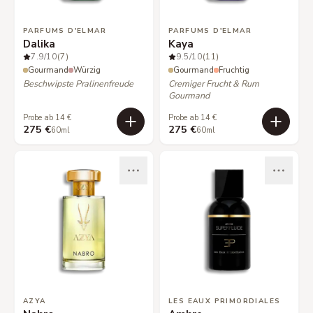
PARFUMS D'ELMAR
PARFUMS D'ELMAR
Dalika
Kaya
7.9
/10
(7)
9.5
/10
(11)
Gourmand
Würzig
Gourmand
Fruchtig
Beschwipste Pralinenfreude
Cremiger Frucht & Rum
Gourmand
Probe ab 14 €
Probe ab 14 €
275 €
275 €
60ml
60ml
AZYA
LES EAUX PRIMORDIALES