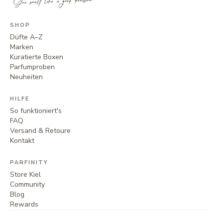
You smell like a good decision.
SHOP
Düfte A–Z
Marken
Kuratierte Boxen
Parfumproben
Neuheiten
HILFE
So funktioniert's
FAQ
Versand & Retoure
Kontakt
PARFINITY
Store Kiel
Community
Blog
Rewards