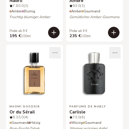
Nabro
Ambre
7.8
/10
(3)
9
/10
(3)
Amber
Blumig
Amber
Gourmand
Fruchtig-blumiger Amber
Gemütlicher Amber-Gourmand
Probe ab 9 €
Probe ab 9 €
195 €
235 €
100ml
100ml
NAOMI GOODSIR
PARFUMS DE MARLY
Or du Sérail
Carlisle
8.3
/10
(4)
7
/10
(6)
Gourmand
Holzig
Würzig
Gourmand
Rum-Frucht-Tabak
Warmer würziger Apfel