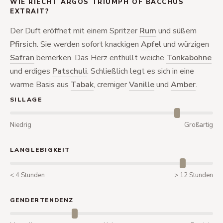
WIE RIECHT ARGOS TRIUMPH OF BACCHUS
EXTRAIT?
Der Duft eröffnet mit einem Spritzer
Rum
und süßem
Pfirsich
. Sie werden sofort knackigen
Apfel
und würzigen
Safran
bemerken. Das Herz enthüllt weiche
Tonkabohne
und erdiges
Patschuli
. Schließlich legt es sich in eine
warme Basis aus
Tabak
, cremiger
Vanille
und
Amber
.
SILLAGE
Niedrig
Großartig
LANGLEBIGKEIT
< 4 Stunden
> 12 Stunden
GENDERTENDENZ