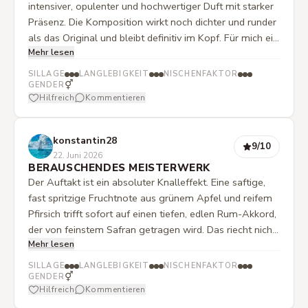
intensiver, opulenter und hochwertiger Duft mit starker
Präsenz. Die Komposition wirkt noch dichter und runder
als das Original und bleibt definitiv im Kopf. Für mich ein
Mehr lesen
beeindruckender Duft, der viel Luxus ausstrahlt aber
dennoch stört mich diese Präzens nach einer Zeit das
SILLAGE
LANGLEBIGKEIT
NISCHENFAKTOR
ich ihn nach gewisser Zeit nicht mehr an mir mag.
⚥
GENDER
Hilfreich
Kommentieren
konstantin28
9
/10
22. Juni 2026
BERAUSCHENDES MEISTERWERK
Der Auftakt ist ein absoluter Knalleffekt. Eine saftige,
fast spritzige Fruchtnote aus grünem Apfel und reifem
Pfirsich trifft sofort auf einen tiefen, edlen Rum-Akkord,
der von feinstem Safran getragen wird. Das riecht nicht
Mehr lesen
nach billigem Alkohol, sondern nach einem extrem
hochwertigen, gereiften Likör. Im Herzen wandelt sich
SILLAGE
LANGLEBIGKEIT
NISCHENFAKTOR
der Duft: Die Frische der Früchte zieht sich zurück und
⚥
GENDER
Hilfreich
Kommentieren
macht Platz für eine rauchig-cremige Wärme.