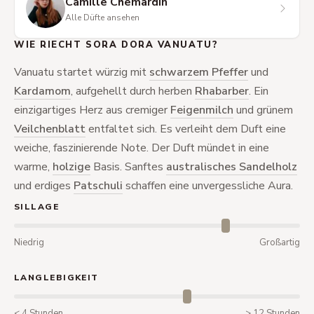
Camille Chemardin
Alle Düfte ansehen
WIE RIECHT SORA DORA VANUATU?
Vanuatu startet würzig mit
schwarzem Pfeffer
und
Kardamom
, aufgehellt durch herben
Rhabarber
. Ein
einzigartiges Herz aus cremiger
Feigenmilch
und grünem
Veilchenblatt
entfaltet sich. Es verleiht dem Duft eine
weiche, faszinierende Note. Der Duft mündet in eine
warme,
holzige
Basis. Sanftes
australisches Sandelholz
und erdiges
Patschuli
schaffen eine unvergessliche Aura.
SILLAGE
Niedrig
Großartig
LANGLEBIGKEIT
< 4 Stunden
> 12 Stunden