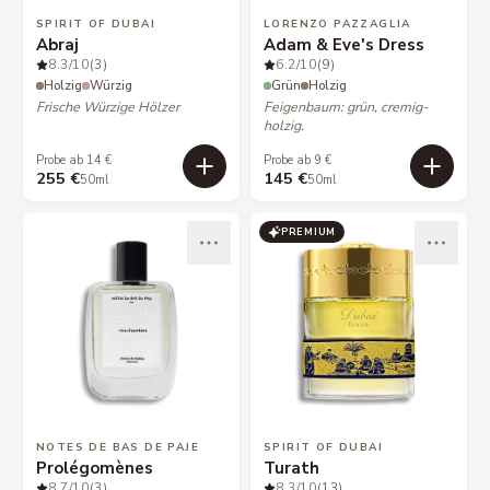
SPIRIT OF DUBAI
LORENZO PAZZAGLIA
Abraj
Adam & Eve's Dress
8.3
/10
(3)
6.2
/10
(9)
Holzig
Würzig
Grün
Holzig
Frische Würzige Hölzer
Feigenbaum: grün, cremig-
holzig.
Probe ab 14 €
Probe ab 9 €
255 €
145 €
50ml
50ml
PREMIUM
NOTES DE BAS DE PAJE
SPIRIT OF DUBAI
Prolégomènes
Turath
8.7
/10
(3)
8.3
/10
(13)