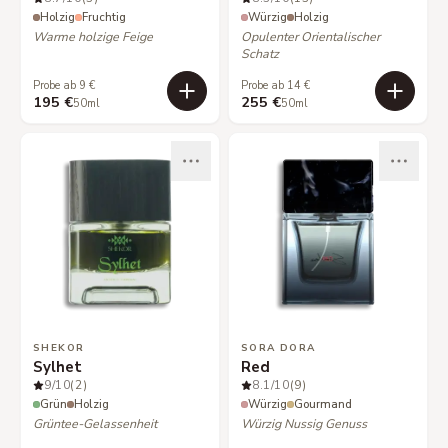
Holzig
Fruchtig
Würzig
Holzig
Warme holzige Feige
Opulenter Orientalischer
Schatz
Probe ab 9 €
Probe ab 14 €
195 €
255 €
50ml
50ml
SHEKOR
SORA DORA
Sylhet
Red
9
/10
(2)
8.1
/10
(9)
Grün
Holzig
Würzig
Gourmand
Grüntee-Gelassenheit
Würzig Nussig Genuss