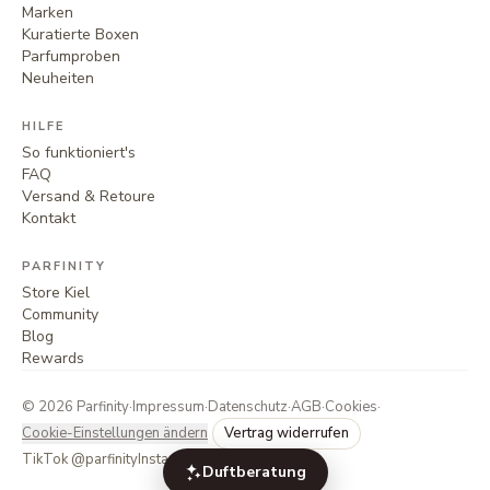
Marken
Kuratierte Boxen
Parfumproben
Neuheiten
HILFE
So funktioniert's
FAQ
Versand & Retoure
Kontakt
PARFINITY
Store Kiel
Community
Blog
Rewards
©
2026
Parfinity
·
Impressum
·
Datenschutz
·
AGB
·
Cookies
·
Cookie-Einstellungen ändern
Vertrag widerrufen
TikTok @parfinity
Instagram @parfinity.de
Duftberatung