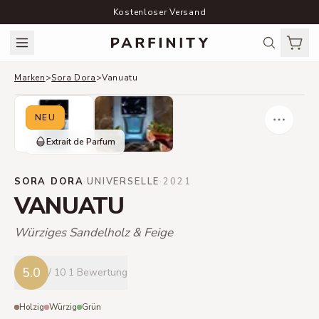
Kostenloser Versand
Marken
>
Sora Dora
>
Vanuatu
NEU
Extrait de Parfum
SORA DORA
·
UNIVERSELLE
·
2021
VANUATU
Würziges Sandelholz & Feige
5.0
/ 10
1 Bewertung
Holzig
Würzig
Grün