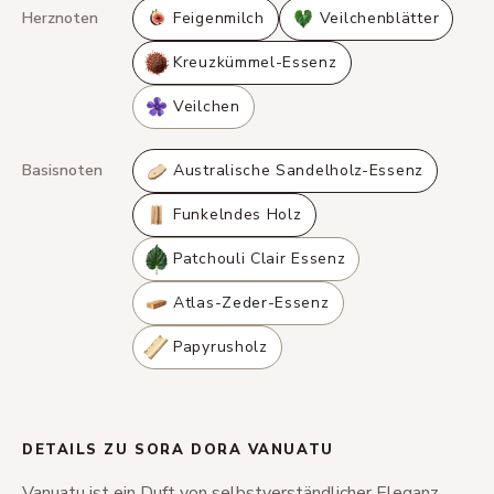
Herznoten
Feigenmilch
Veilchenblätter
Kreuzkümmel-Essenz
Veilchen
Basisnoten
Australische Sandelholz-Essenz
Funkelndes Holz
Patchouli Clair Essenz
Atlas-Zeder-Essenz
Papyrusholz
DETAILS ZU SORA DORA VANUATU
Vanuatu ist ein Duft von selbstverständlicher Eleganz.