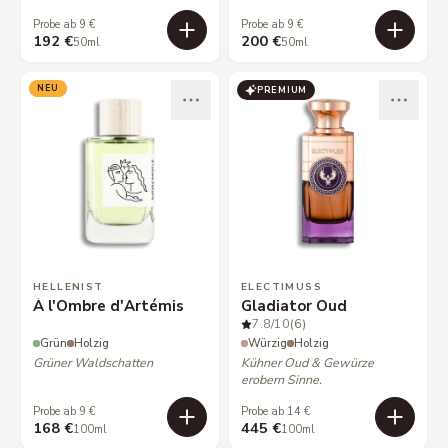
Probe ab 9 €
Probe ab 9 €
192 €
200 €
50ml
50ml
NEU
PREMIUM
HELLENIST
ELECTIMUSS
À l'Ombre d'Artémis
Gladiator Oud
7.8
/10
(6)
Grün
Holzig
Würzig
Holzig
Grüner Waldschatten
Kühner Oud & Gewürze
erobern Sinne.
Probe ab 9 €
Probe ab 14 €
168 €
445 €
100ml
100ml