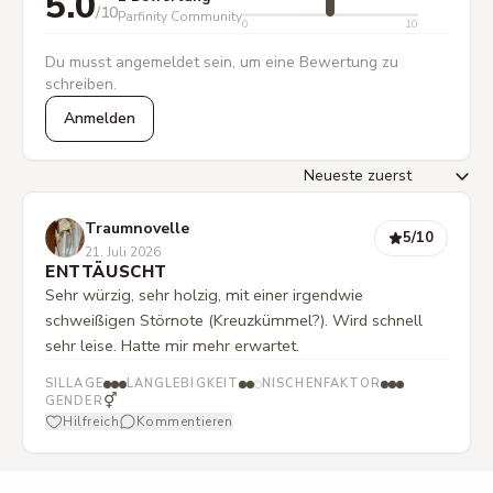
5.0
/10
Parfinity Community
0
10
Du musst angemeldet sein, um eine Bewertung zu
schreiben.
Anmelden
Traumnovelle
5
/10
21. Juli 2026
ENTTÄUSCHT
Sehr würzig, sehr holzig, mit einer irgendwie
schweißigen Störnote (Kreuzkümmel?). Wird schnell
sehr leise. Hatte mir mehr erwartet.
SILLAGE
LANGLEBIGKEIT
NISCHENFAKTOR
⚥
GENDER
Hilfreich
Kommentieren