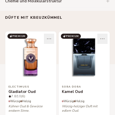
Chemie und Molekularstruktur
DÜFTE MIT KREUZKÜMMEL
PREMIUM
PREMIUM
ELECTIMUSS
SORA DORA
Gladiator Oud
Kamel Oud
7.8
/10
(6)
Würzig
Holzig
Würzig
Holzig
Kühner Oud & Gewürze
Würzig-holziger Duft mit
erobern Sinne.
edlem Oud.