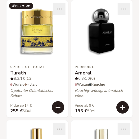
PREMIUM
SPIRIT OF DUBAI
PERNOIRE
Turath
Amoral
8.3
/10
(13)
6.3
/10
(6)
Würzig
Holzig
Würzig
Rauchig
Opulenter Orientalischer
Rauchig-würzig, animalisch
Schatz
kühn.
Probe ab 14 €
Probe ab 9 €
255 €
195 €
50ml
50ml