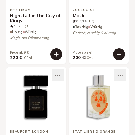
MYSTIKUM
ZOOLOGIST
Nightfall in the City of
Moth
Kings
8.2
/10
(12)
7.5
/10
(3)
Rauchig
Würzig
Holzig
Würzig
Gotisch, rauchig & blumig
Magie der Dämmerung.
Probe ab 9 €
Probe ab 9 €
220 €
200 €
100ml
60ml
BEAUFORT LONDON
ETAT LIBRE D'ORANGE