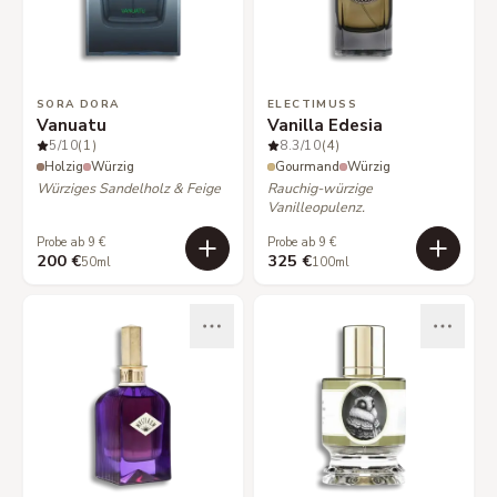
SORA DORA
ELECTIMUSS
Vanuatu
Vanilla Edesia
5
/10
(1)
8.3
/10
(4)
Holzig
Würzig
Gourmand
Würzig
Würziges Sandelholz & Feige
Rauchig-würzige
Vanilleopulenz.
Probe ab 9 €
Probe ab 9 €
200 €
325 €
50ml
100ml