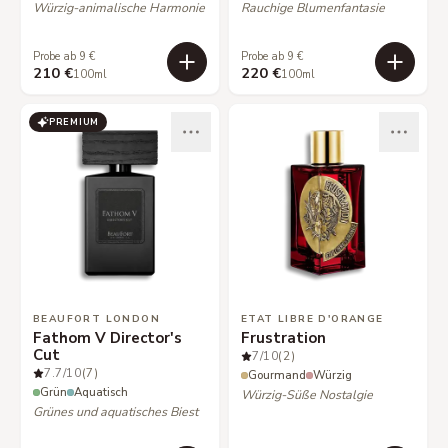
Würzig-animalische Harmonie
Rauchige Blumenfantasie
Probe ab 9 €
Probe ab 9 €
210 €
220 €
100ml
100ml
PREMIUM
BEAUFORT LONDON
ETAT LIBRE D'ORANGE
Fathom V Director's
Frustration
Cut
7
/10
(2)
7.7
/10
(7)
Gourmand
Würzig
Grün
Aquatisch
Würzig-Süße Nostalgie
Grünes und aquatisches Biest