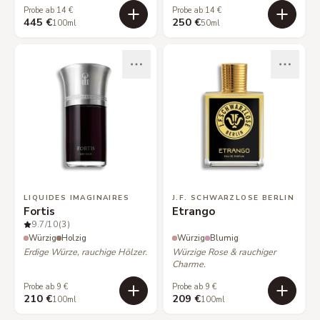
Probe ab 14 €
Probe ab 14 €
445 €
250 €
100ml
50ml
LIQUIDES IMAGINAIRES
J.F. SCHWARZLOSE BERLIN
Fortis
Etrango
9.7
/10
(3)
Würzig
Holzig
Würzig
Blumig
Erdige Würze, rauchige Hölzer.
Würzige Rose & rauchiger
Charme.
Probe ab 9 €
Probe ab 9 €
210 €
209 €
100ml
100ml