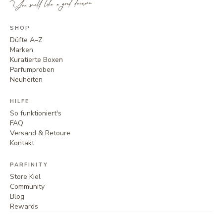
You smell like a good decision.
SHOP
Düfte A–Z
Marken
Kuratierte Boxen
Parfumproben
Neuheiten
HILFE
So funktioniert's
FAQ
Versand & Retoure
Kontakt
PARFINITY
Store Kiel
Community
Blog
Rewards