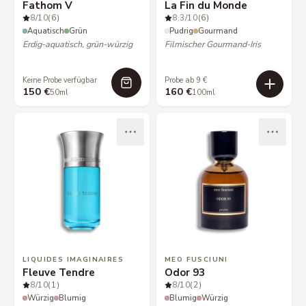
Fathom V
La Fin du Monde
8
/10
(6)
8.3
/10
(6)
Aquatisch
Grün
Pudrig
Gourmand
Erdig-aquatisch, grün-würzig
Filmischer Gourmand-Iris
Keine Probe verfügbar
Probe ab 9 €
150 €
160 €
50ml
100ml
LIQUIDES IMAGINAIRES
MEO FUSCIUNI
Fleuve Tendre
Odor 93
8
/10
(1)
8
/10
(2)
Würzig
Blumig
Blumig
Würzig