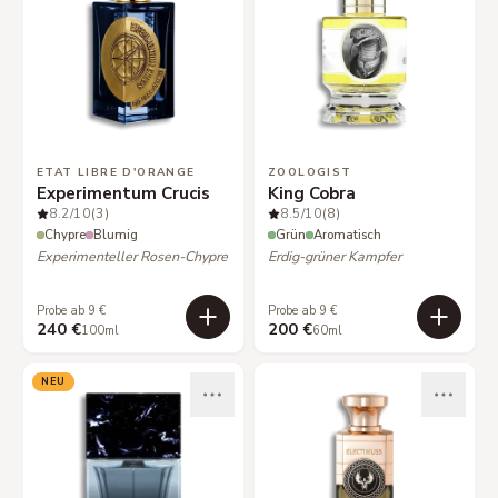
ETAT LIBRE D'ORANGE
ZOOLOGIST
Experimentum Crucis
King Cobra
8.2
/10
(3)
8.5
/10
(8)
Chypre
Blumig
Grün
Aromatisch
Experimenteller Rosen-Chypre
Erdig-grüner Kampfer
Probe ab 9 €
Probe ab 9 €
240 €
200 €
100ml
60ml
NEU