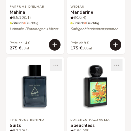
PARFUMS D'ELMAR
WIDIAN
Mahina
Mandarine
8.5
/10
(11)
8
/10
(4)
Zitrisch
Fruchtig
Zitrisch
Fruchtig
Lebhafte Blutorangen-Hölzer
Saftiger Mandarinensommer
Probe ab 14 €
Probe ab 9 €
275 €
175 €
60ml
100ml
THE NOSE BEHIND
LORENZO PAZZAGLIA
Suits
Speachless
8.3
/10
(4)
7.6
/10
(8)