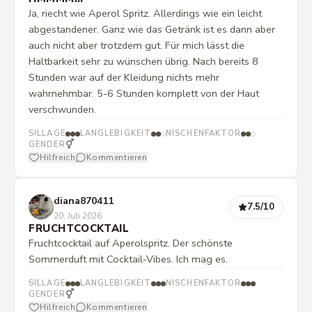
Ja, riecht wie Aperol Spritz. Allerdings wie ein leicht
abgestandener. Ganz wie das Getränk ist es dann aber
auch nicht aber trotzdem gut. Für mich lässt die
Haltbarkeit sehr zu wünschen übrig. Nach bereits 8
Stunden war auf der Kleidung nichts mehr
wahrnehmbar. 5-6 Stunden komplett von der Haut
verschwunden.
SILLAGE
LANGLEBIGKEIT
NISCHENFAKTOR
⚥
GENDER
Hilfreich
Kommentieren
diana870411
7.5
/10
20. Juli 2026
FRUCHTCOCKTAIL
Fruchtcocktail auf Aperolspritz. Der schönste
Sommerduft mit Cocktail-Vibes. Ich mag es.
SILLAGE
LANGLEBIGKEIT
NISCHENFAKTOR
⚥
GENDER
Hilfreich
Kommentieren