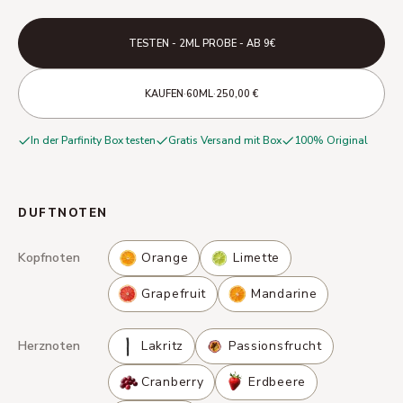
TESTEN - 2ML PROBE - AB 9€
·
·
KAUFEN
60ML
250,00 €
In der Parfinity Box testen
Gratis Versand mit Box
100% Original
DUFTNOTEN
Kopfnoten
Orange
Limette
Grapefruit
Mandarine
Herznoten
Lakritz
Passionsfrucht
Cranberry
Erdbeere