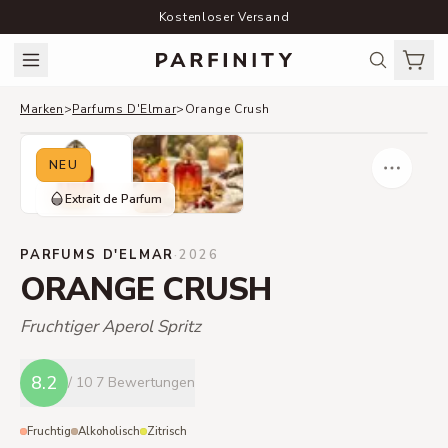
Kostenloser Versand
Marken
>
Parfums D'Elmar
>
Orange Crush
NEU
Extrait de Parfum
PARFUMS D'ELMAR
·
2026
ORANGE CRUSH
Fruchtiger Aperol Spritz
8.2
/ 10
7 Bewertungen
Fruchtig
Alkoholisch
Zitrisch