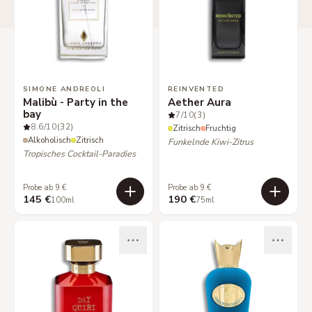
SIMONE ANDREOLI
REINVENTED
Malibù - Party in the
Aether Aura
bay
7
/10
(3)
8.6
/10
(32)
Zitrisch
Fruchtig
Alkoholisch
Zitrisch
Funkelnde Kiwi-Zitrus
Tropisches Cocktail-Paradies
Probe ab 9 €
Probe ab 9 €
145 €
190 €
100ml
75ml