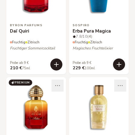
BYRON PARFUMS
SOSPIRO
Daï Quiri
Erba Pura Magica
7.8
/10
(4)
Fruchtig
Zitrisch
Fruchtig
Zitrisch
Fruchtiger Sommercocktail
Magisches Fruchtelixier
Probe ab 9 €
Probe ab 9 €
210 €
229 €
75ml
100ml
PREMIUM