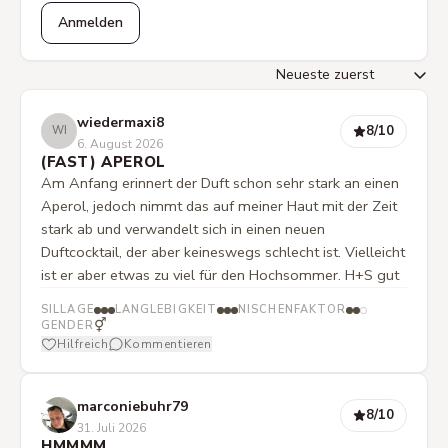
Anmelden
wiedermaxi8
8
/10
WI
6. August 2026
(FAST) APEROL
Am Anfang erinnert der Duft schon sehr stark an einen
Aperol, jedoch nimmt das auf meiner Haut mit der Zeit
stark ab und verwandelt sich in einen neuen
Duftcocktail, der aber keineswegs schlecht ist. Vielleicht
ist er aber etwas zu viel für den Hochsommer. H+S gut
SILLAGE
LANGLEBIGKEIT
NISCHENFAKTOR
⚥
GENDER
Hilfreich
Kommentieren
marconiebuhr79
8
/10
31. Juli 2026
HMMMM…