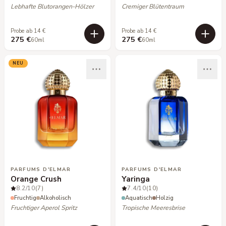
Lebhafte Blutorangen-Hölzer
Cremiger Blütentraum
Probe ab 14 €
Probe ab 14 €
275 €
275 €
60ml
60ml
NEU
PARFUMS D'ELMAR
PARFUMS D'ELMAR
Orange Crush
Yaringa
8.2
/10
(7)
7.4
/10
(10)
Fruchtig
Alkoholisch
Aquatisch
Holzig
Fruchtiger Aperol Spritz
Tropische Meeresbrise