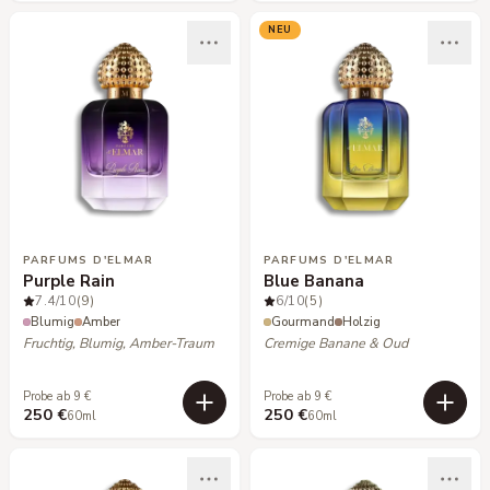
NEU
PARFUMS D'ELMAR
PARFUMS D'ELMAR
Purple Rain
Blue Banana
7.4
/10
(9)
6
/10
(5)
Blumig
Amber
Gourmand
Holzig
Fruchtig, Blumig, Amber-Traum
Cremige Banane & Oud
Probe ab 9 €
Probe ab 9 €
250 €
250 €
60ml
60ml