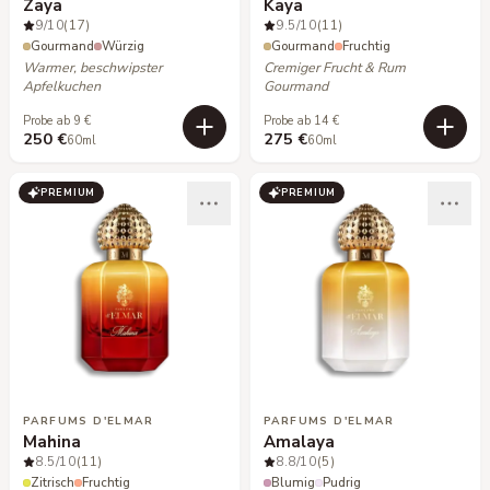
Zaya
Kaya
9
/10
(17)
9.5
/10
(11)
Gourmand
Würzig
Gourmand
Fruchtig
Warmer, beschwipster
Cremiger Frucht & Rum
Apfelkuchen
Gourmand
Probe ab 9 €
Probe ab 14 €
250 €
275 €
60ml
60ml
PREMIUM
PREMIUM
PARFUMS D'ELMAR
PARFUMS D'ELMAR
Mahina
Amalaya
8.5
/10
(11)
8.8
/10
(5)
Zitrisch
Fruchtig
Blumig
Pudrig