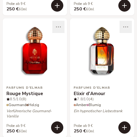
Probe ab 9 €
Probe ab 9 €
250 €
250 €
60ml
60ml
PARFUMS D'ELMAR
PARFUMS D'ELMAR
Rouge Mystique
Elixir d'Amour
8.5
/10
(8)
7.8
/10
(4)
Gourmand
Holzig
Amber
Blumig
Verführerische Gourmand-
Ein hypnotischer Liebestrank
Vanille
Probe ab 9 €
Probe ab 9 €
250 €
250 €
60ml
60ml