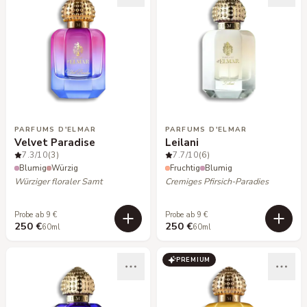
PARFUMS D'ELMAR
PARFUMS D'ELMAR
Velvet Paradise
Leilani
7.3
/10
(3)
7.7
/10
(6)
Blumig
Würzig
Fruchtig
Blumig
Würziger floraler Samt
Cremiges Pfirsich-Paradies
Probe ab 9 €
Probe ab 9 €
250 €
250 €
60ml
60ml
PREMIUM