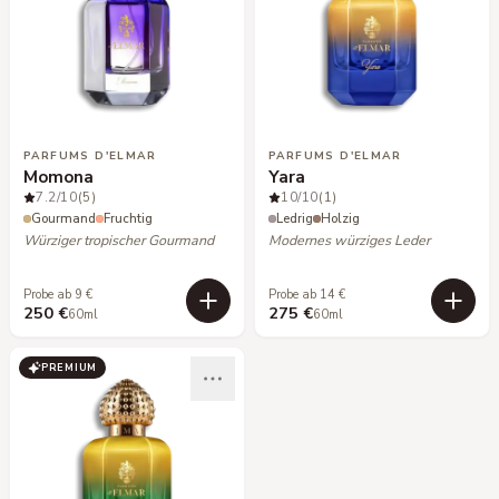
PARFUMS D'ELMAR
PARFUMS D'ELMAR
Momona
Yara
7.2
/10
(5)
10
/10
(1)
Gourmand
Fruchtig
Ledrig
Holzig
Würziger tropischer Gourmand
Modernes würziges Leder
Probe ab 9 €
Probe ab 14 €
250 €
275 €
60ml
60ml
PREMIUM