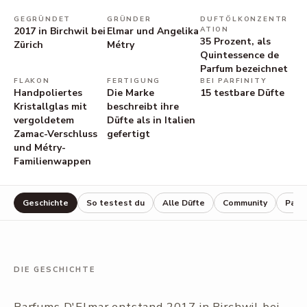
GEGRÜNDET
GRÜNDER
DUFTÖLKONZENTR
2017 in Birchwil bei
Elmar und Angelika
ATION
35 Prozent, als
Zürich
Métry
Quintessence de
Parfum bezeichnet
FLAKON
FERTIGUNG
BEI PARFINITY
Handpoliertes
Die Marke
15
testbare Düfte
Kristallglas mit
beschreibt ihre
vergoldetem
Düfte als in Italien
Zamac-Verschluss
gefertigt
und Métry-
Familienwappen
Geschichte
So testest du
Alle Düfte
Community
Parf
DIE GESCHICHTE
Parfums D'Elmar entstand 2017 in Birchwil bei