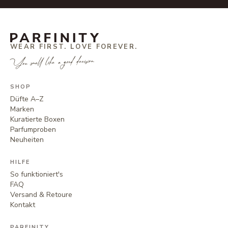
WEAR FIRST. LOVE FOREVER.
You smell like a good decision.
SHOP
Düfte A–Z
Marken
Kuratierte Boxen
Parfumproben
Neuheiten
HILFE
So funktioniert's
FAQ
Versand & Retoure
Kontakt
PARFINITY