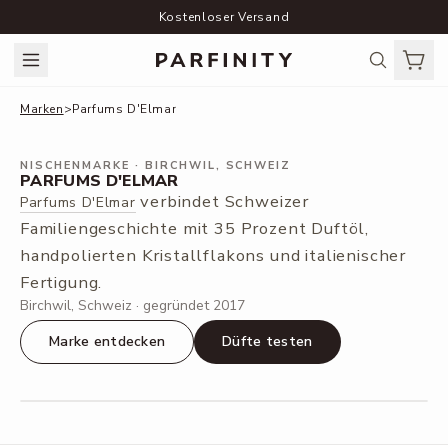
Kostenloser Versand
Marken
>
Parfums D'Elmar
NISCHENMARKE
· BIRCHWIL, SCHWEIZ
PARFUMS D'ELMAR
verbindet Schweizer
Parfums D'Elmar
Familiengeschichte mit 35 Prozent Duftöl,
handpolierten Kristallflakons und italienischer
Fertigung.
Birchwil, Schweiz · gegründet 2017
Marke entdecken
Düfte testen