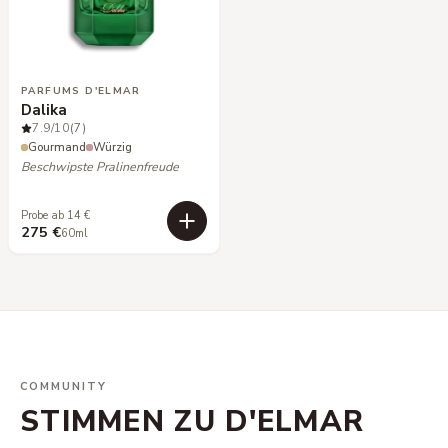
PARFUMS D'ELMAR
Dalika
7.9
/10
(7)
Gourmand
Würzig
Beschwipste Pralinenfreude
Probe ab 14 €
275 €
60ml
COMMUNITY
STIMMEN ZU D'ELMAR