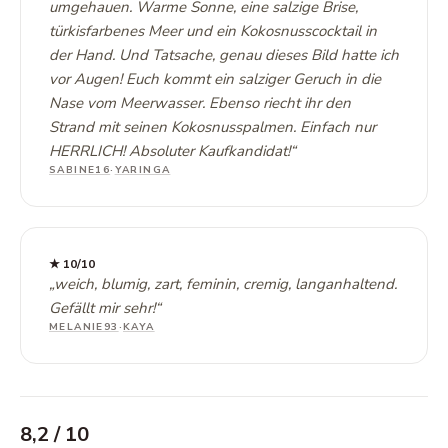
umgehauen. Warme Sonne, eine salzige Brise,
türkisfarbenes Meer und ein Kokosnusscocktail in
der Hand. Und Tatsache, genau dieses Bild hatte ich
vor Augen! Euch kommt ein salziger Geruch in die
Nase vom Meerwasser. Ebenso riecht ihr den
Strand mit seinen Kokosnusspalmen. Einfach nur
HERRLICH! Absoluter Kaufkandidat!
“
SABINE16
·
YARINGA
★
10
/10
„
weich, blumig, zart, feminin, cremig, langanhaltend.
Gefällt mir sehr!
“
MELANIE93
·
KAYA
8,2
/ 10