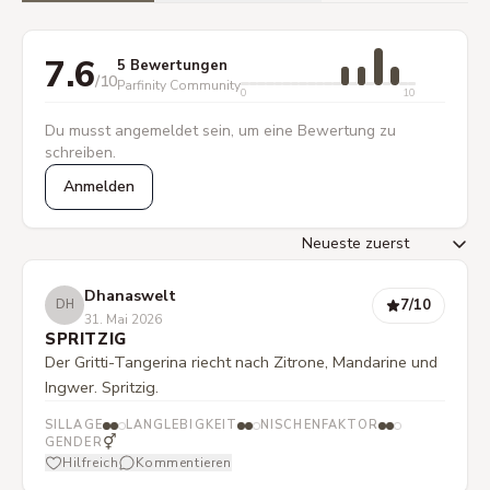
7.6
5 Bewertungen
/10
Parfinity Community
0
10
Du musst angemeldet sein, um eine Bewertung zu
schreiben.
Anmelden
Dhanaswelt
7
/10
DH
31. Mai 2026
SPRITZIG
Der Gritti-Tangerina riecht nach Zitrone, Mandarine und
Ingwer. Spritzig.
SILLAGE
LANGLEBIGKEIT
NISCHENFAKTOR
⚥
GENDER
Hilfreich
Kommentieren