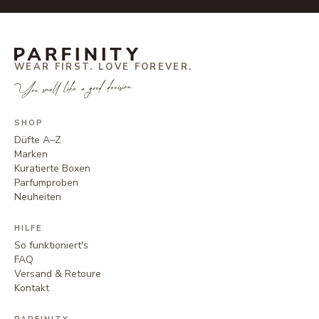
WEAR FIRST. LOVE FOREVER.
You smell like a good decision.
SHOP
Düfte A–Z
Marken
Kuratierte Boxen
Parfumproben
Neuheiten
HILFE
So funktioniert's
FAQ
Versand & Retoure
Kontakt