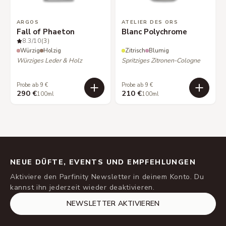
ARGOS
ATELIER DES ORS
Fall of Phaeton
Blanc Polychrome
8.3
/10
(3)
Würzig
Holzig
Zitrisch
Blumig
Würziges Leder & Holz
Spritziges Zitronen-Cologne
Probe ab 9 €
Probe ab 9 €
290 €
210 €
100ml
100ml
NEUE DÜFTE, EVENTS UND EMPFEHLUNGEN
Aktiviere den Parfinity Newsletter in deinem Konto. Du
kannst ihn jederzeit wieder deaktivieren.
NEWSLETTER AKTIVIEREN