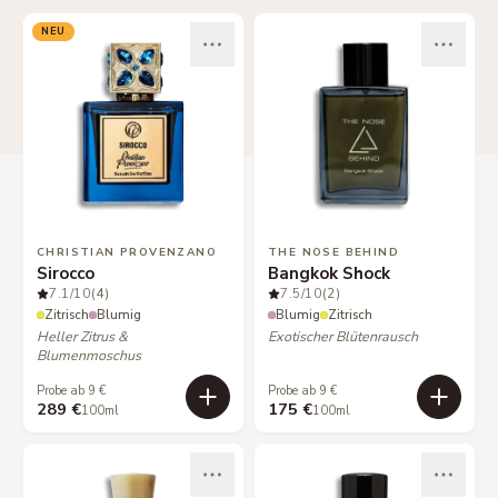
NEU
CHRISTIAN PROVENZANO
THE NOSE BEHIND
Sirocco
Bangkok Shock
7.1
/10
(4)
7.5
/10
(2)
Zitrisch
Blumig
Blumig
Zitrisch
Heller Zitrus &
Exotischer Blütenrausch
Blumenmoschus
Probe ab 9 €
Probe ab 9 €
289 €
175 €
100ml
100ml