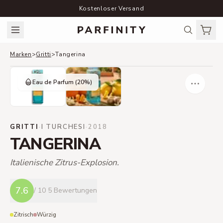
Kostenloser Versand
Marken
>
Gritti
>
Tangerina
Eau de Parfum
(20%)
GRITTI
·
I TURCHESI
·
2018
TANGERINA
Italienische Zitrus-Explosion.
7.6
/ 10
5 Bewertungen
Zitrisch
Würzig