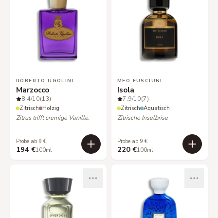
ROBERTO UGOLINI
MEO FUSCIUNI
Marzocco
Isola
8.4
/10
(13)
7.9
/10
(7)
Zitrisch
Holzig
Zitrisch
Aquatisch
Zitrus trifft cremige Vanille.
Zitrische Inselbrise
Probe ab 9 €
Probe ab 9 €
194 €
220 €
100ml
100ml