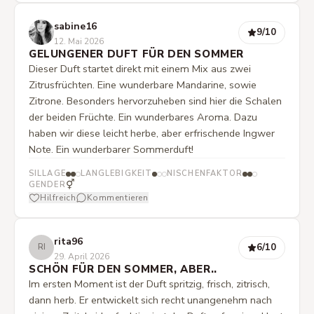
sabine16
9
/10
12. Mai 2026
GELUNGENER DUFT FÜR DEN SOMMER
Dieser Duft startet direkt mit einem Mix aus zwei
Zitrusfrüchten. Eine wunderbare Mandarine, sowie
Zitrone. Besonders hervorzuheben sind hier die Schalen
der beiden Früchte. Ein wunderbares Aroma. Dazu
haben wir diese leicht herbe, aber erfrischende Ingwer
Note. Ein wunderbarer Sommerduft!
SILLAGE
LANGLEBIGKEIT
NISCHENFAKTOR
⚥
GENDER
Hilfreich
Kommentieren
rita96
6
/10
RI
29. April 2026
SCHÖN FÜR DEN SOMMER, ABER..
Im ersten Moment ist der Duft spritzig, frisch, zitrisch,
dann herb. Er entwickelt sich recht unangenehm nach