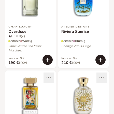
OMAN LUXURY
ATELIER DES ORS
Overdose
Riviera Sunrise
8.1
/10
(7)
Zitrisch
Würzig
Zitrisch
Blumig
Zitrus-Würze und tiefer
Sonnige Zitrus-Feige
Moschus.
Probe ab 9 €
Probe ab 9 €
190 €
210 €
100ml
100ml