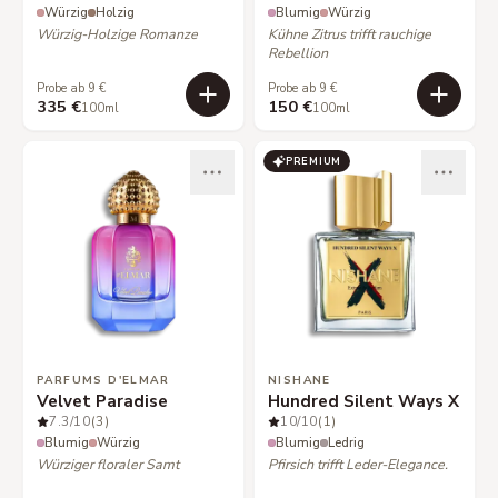
Würzig
Holzig
Blumig
Würzig
Würzig-Holzige Romanze
Kühne Zitrus trifft rauchige
Rebellion
Probe ab 9 €
Probe ab 9 €
335 €
150 €
100ml
100ml
PREMIUM
PARFUMS D'ELMAR
NISHANE
Velvet Paradise
Hundred Silent Ways X
7.3
/10
(3)
10
/10
(1)
Blumig
Würzig
Blumig
Ledrig
Würziger floraler Samt
Pfirsich trifft Leder-Elegance.