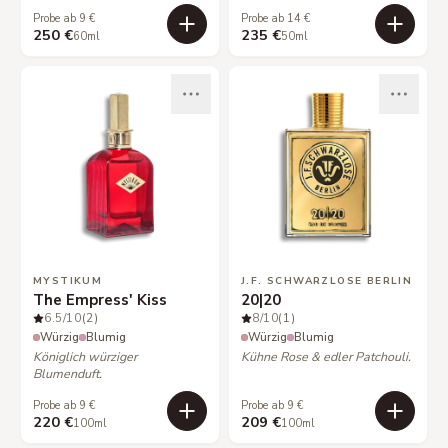
Probe ab 9 €
Probe ab 14 €
250 €
235 €
60ml
50ml
MYSTIKUM
J.F. SCHWARZLOSE BERLIN
The Empress' Kiss
20|20
6.5
/10
(2)
8
/10
(1)
Würzig
Blumig
Würzig
Blumig
Königlich würziger
Kühne Rose & edler Patchouli.
Blumenduft.
Probe ab 9 €
Probe ab 9 €
220 €
209 €
100ml
100ml