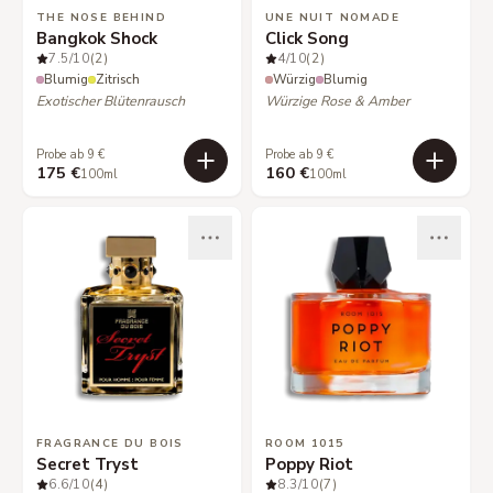
THE NOSE BEHIND
UNE NUIT NOMADE
Bangkok Shock
Click Song
7.5
/10
(2)
4
/10
(2)
Blumig
Zitrisch
Würzig
Blumig
Exotischer Blütenrausch
Würzige Rose & Amber
Probe ab 9 €
Probe ab 9 €
175 €
160 €
100ml
100ml
FRAGRANCE DU BOIS
ROOM 1015
Secret Tryst
Poppy Riot
6.6
/10
(4)
8.3
/10
(7)