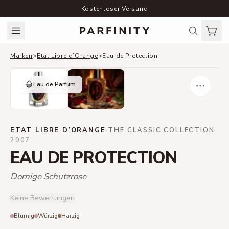
Kostenloser Versand
Marken
>
Etat Libre d’Orange
>
Eau de Protection
Eau de Parfum
ETAT LIBRE D’ORANGE
·
THE CLASSIC COLLECTION
·
2007
EAU DE PROTECTION
Dornige Schutzrose
Keine Bewertungen
Blumig
Würzig
Harzig