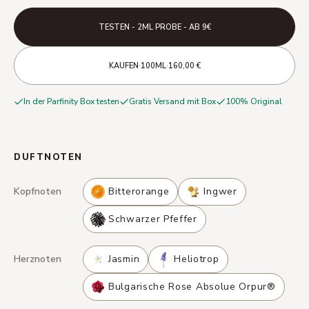
TESTEN - 2ML PROBE - AB 9€
·
·
KAUFEN
100ML
160,00 €
In der Parfinity Box testen
Gratis Versand mit Box
100% Original
DUFTNOTEN
Kopfnoten
Bitterorange
Ingwer
Schwarzer Pfeffer
Herznoten
Jasmin
Heliotrop
Bulgarische Rose Absolue Orpur®