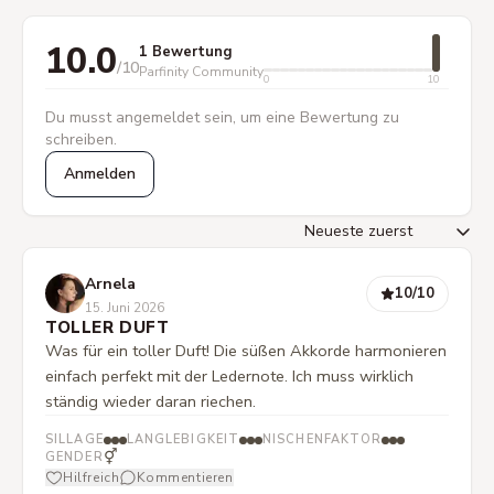
10.0
1 Bewertung
/10
Parfinity Community
0
10
Du musst angemeldet sein, um eine Bewertung zu
schreiben.
Anmelden
Arnela
10
/10
15. Juni 2026
TOLLER DUFT
Was für ein toller Duft! Die süßen Akkorde harmonieren
einfach perfekt mit der Ledernote. Ich muss wirklich
ständig wieder daran riechen.
SILLAGE
LANGLEBIGKEIT
NISCHENFAKTOR
⚥
GENDER
Hilfreich
Kommentieren