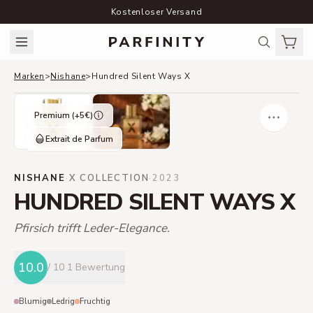
Kostenloser Versand
Marken
>
Nishane
>
Hundred Silent Ways X
Premium (+
5
€)
Extrait de Parfum
NISHANE
·
X COLLECTION
·
2023
HUNDRED SILENT WAYS X
Pfirsich trifft Leder-Elegance.
10.0
/ 10
1 Bewertung
Blumig
Ledrig
Fruchtig