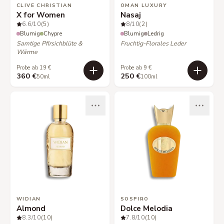
CLIVE CHRISTIAN
OMAN LUXURY
X for Women
Nasaj
6.6
/10
(5)
8
/10
(2)
Blumig
Chypre
Blumig
Ledrig
Samtige Pfirsichblüte &
Fruchtig-Florales Leder
Wärme
Probe ab 19 €
Probe ab 9 €
360 €
250 €
50ml
100ml
WIDIAN
SOSPIRO
Almond
Dolce Melodia
8.3
/10
(10)
7.8
/10
(10)