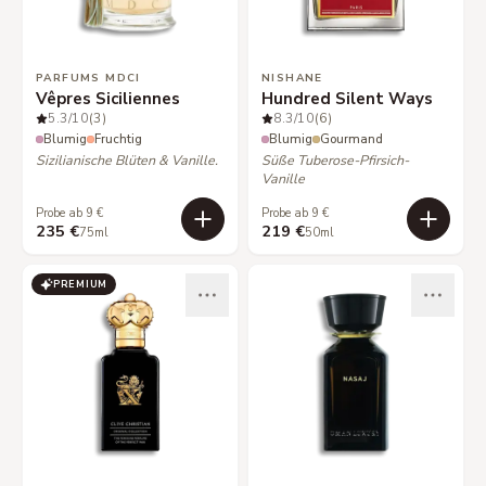
PARFUMS MDCI
NISHANE
Vêpres Siciliennes
Hundred Silent Ways
5.3
/10
(3)
8.3
/10
(6)
Blumig
Fruchtig
Blumig
Gourmand
Sizilianische Blüten & Vanille.
Süße Tuberose-Pfirsich-
Vanille
Probe ab 9 €
Probe ab 9 €
235 €
219 €
75ml
50ml
PREMIUM