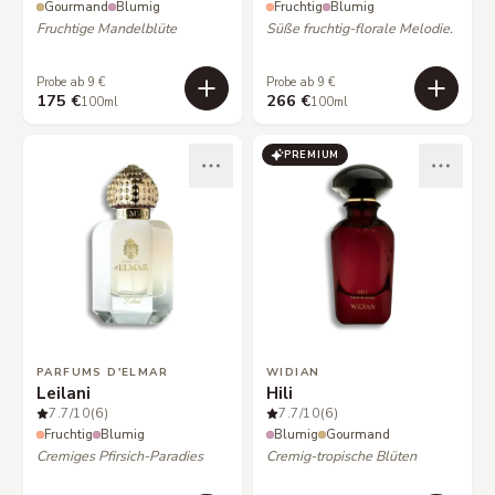
Gourmand
Blumig
Fruchtig
Blumig
Fruchtige Mandelblüte
Süße fruchtig-florale Melodie.
Probe ab 9 €
Probe ab 9 €
175 €
266 €
100ml
100ml
PREMIUM
PARFUMS D'ELMAR
WIDIAN
Leilani
Hili
7.7
/10
(6)
7.7
/10
(6)
Fruchtig
Blumig
Blumig
Gourmand
Cremiges Pfirsich-Paradies
Cremig-tropische Blüten