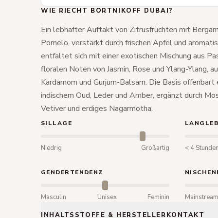
WIE RIECHT BORTNIKOFF DUBAI?
Ein lebhafter Auftakt von Zitrusfrüchten mit Berga
Pomelo, verstärkt durch frischen Apfel und aromat
entfaltet sich mit einer exotischen Mischung aus Pas
floralen Noten von Jasmin, Rose und Ylang-Ylang, au
Kardamom und Gurjum-Balsam. Die Basis offenbart e
indischem Oud, Leder und Amber, ergänzt durch Mosc
Vetiver und erdiges Nagarmotha.
SILLAGE
LANGLEB
Niedrig
Großartig
< 4 Stunde
GENDERTENDENZ
NISCHEN
Masculin
Unisex
Feminin
Mainstrea
INHALTSSTOFFE & HERSTELLERKONTAKT