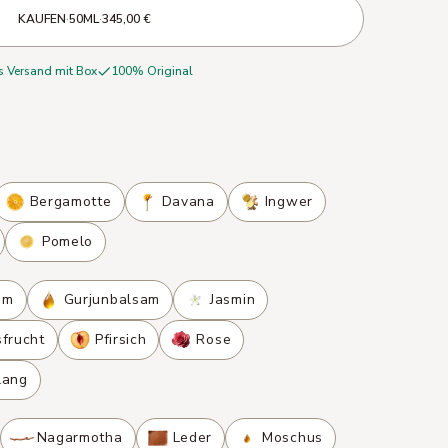
KAUFEN
·
50ML
·
345,00 €
s Versand mit Box
100% Original
Bergamotte
Davana
Ingwer
Pomelo
om
Gurjunbalsam
Jasmin
sfrucht
Pfirsich
Rose
lang
Nagarmotha
Leder
Moschus