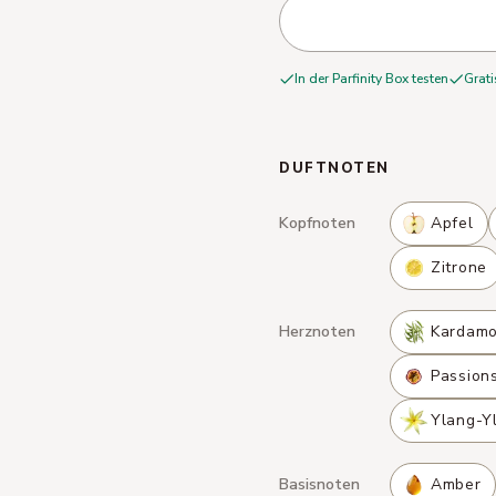
In der Parfinity Box testen
Grati
DUFTNOTEN
Kopfnoten
Apfel
Zitrone
Herznoten
Kardam
Passion
Ylang-Y
Basisnoten
Amber