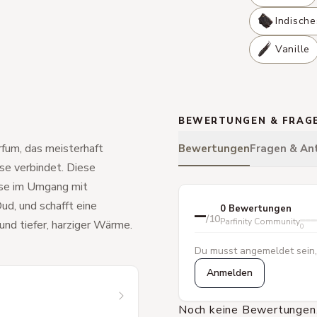
Indisch
Vanille
BEWERTUNGEN & FRAG
arfum, das meisterhaft
Bewertungen
Fragen & An
se verbindet. Diese
ise im Umgang mit
ud, und schafft eine
–
0 Bewertungen
/10
Parfinity Community
und tiefer, harziger Wärme.
0
Du musst angemeldet sein,
Anmelden
Noch keine Bewertungen.