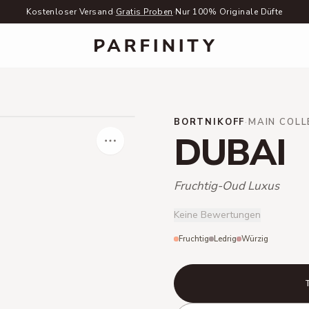
Kostenloser Versand
·
Gratis Proben
·
Nur 100% Originale Düfte
BORTNIKOFF
·
MAIN COLL
DUBAI
Fruchtig-Oud Luxus
Keine Bewertungen
Fruchtig
Ledrig
Würzig