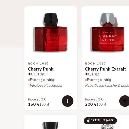
ROOM 1015
ROOM 1015
Cherry Punk
Cherry Punk Extrait
8.8
/10
(8)
8
/10
(2)
Fruchtig
Ledrig
Fruchtig
Ledrig
Würziges Kirschleder
Rebellische Kirsche & Lede
Probe ab 9 €
Probe ab 9 €
150 €
200 €
100ml
100ml
PREMIUM (+
20
€)