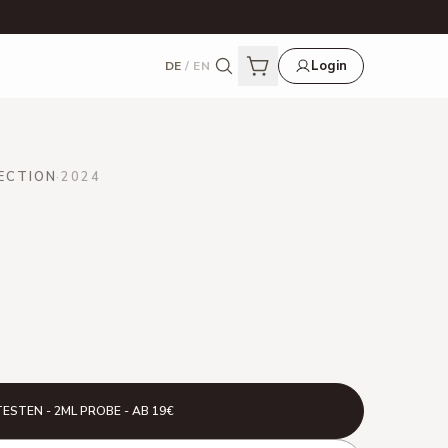
Login
DE
/
EN
ECTION
·
2024
TESTEN - 2ML PROBE - AB 19€