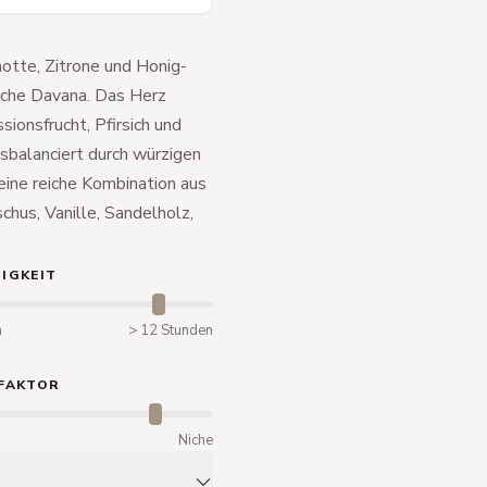
motte, Zitrone und Honig-
ische Davana. Das Herz
sionsfrucht, Pfirsich und
sbalanciert durch würzigen
ine reiche Kombination aus
hus, Vanille, Sandelholz,
IGKEIT
n
> 12 Stunden
FAKTOR
m
Niche