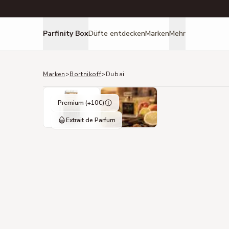
Parfinity Box
Düfte entdecken
Marken
Mehr
Marken
>
Bortnikoff
>
Dubai
Premium (+
10
€)
Extrait de Parfum