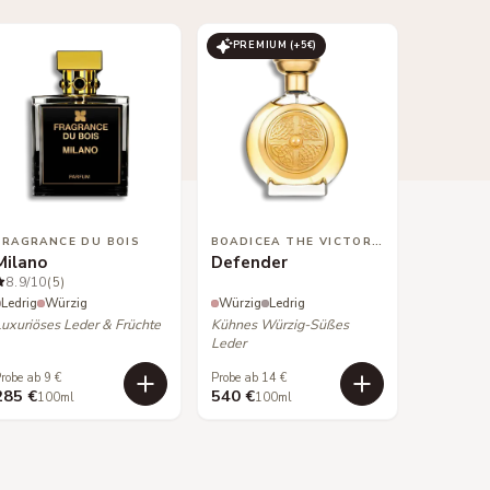
PREMIUM (+
5
€)
FRAGRANCE DU BOIS
BOADICEA THE VICTORIOUS
Milano
Defender
8.9
/10
(5)
Ledrig
Würzig
Würzig
Ledrig
Luxuriöses Leder & Früchte
Kühnes Würzig-Süßes
Leder
robe ab 9 €
Probe ab 14 €
285 €
540 €
100ml
100ml