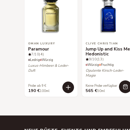
OMAN LUXURY
CLIVE CHRISTIAN
Paramour
Jump Up and Kiss M
Hedonistic
7
/10
(4)
9
/10
(13)
Ledrig
Würzig
Würzig
Fruchtig
Luxus-Himbeer & Leder-
Duft
Opulente Kirsch-Leder-
Magie
Probe ab 9 €
Keine Probe verfügbar
190 €
565 €
100ml
50ml