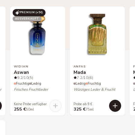
PREMIUM (+
5
€)
AUSVERKAUFT
WIDIAN
ANFAS
Aswan
Mada
9.2
/10
(5)
7.2
/10
(6)
Fruchtig
Ledrig
Ledrig
Fruchtig
r
Frisches Fruchtleder
Würziges Leder & Frucht
Keine Probe verfügbar
Probe ab 9 €
P
255 €
325 €
50ml
75ml