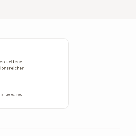
den seltene
tionsreicher
l angerechnet