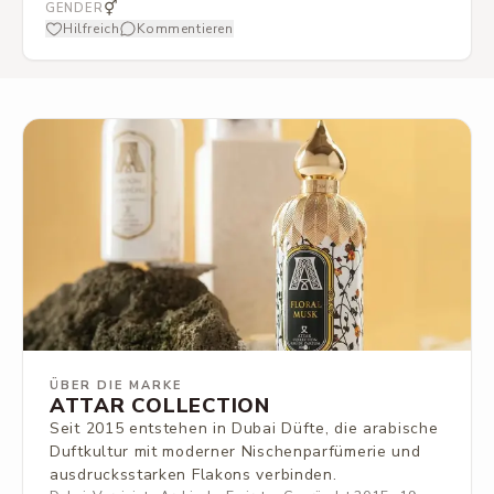
Mandarine und anderes Zitrisches steht.
⚥
GENDER
Hilfreich
Kommentieren
ÜBER DIE MARKE
ATTAR COLLECTION
Seit 2015 entstehen in Dubai Düfte, die arabische
Duftkultur mit moderner Nischenparfümerie und
ausdrucksstarken Flakons verbinden.