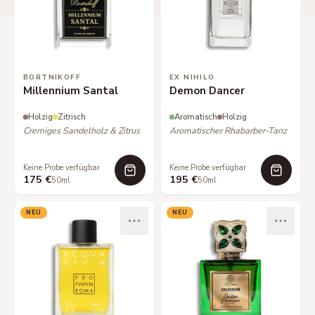
BORTNIKOFF
EX NIHILO
Millennium Santal
Demon Dancer
Holzig
Zitrisch
Aromatisch
Holzig
Cremiges Sandelholz & Zitrus
Aromatischer Rhabarber-Tanz
Keine Probe verfügbar
Keine Probe verfügbar
175 €
195 €
50ml
50ml
NEU
NEU