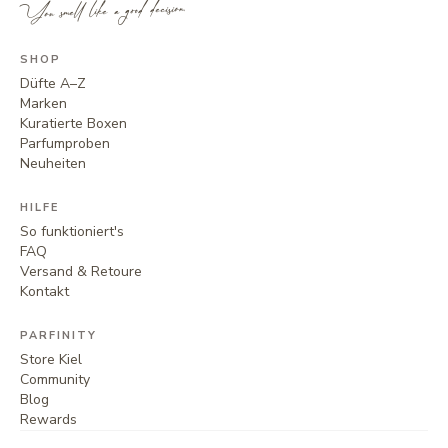
You smell like a good decision.
SHOP
Düfte A–Z
Marken
Kuratierte Boxen
Parfumproben
Neuheiten
HILFE
So funktioniert's
FAQ
Versand & Retoure
Kontakt
PARFINITY
Store Kiel
Community
Blog
Rewards