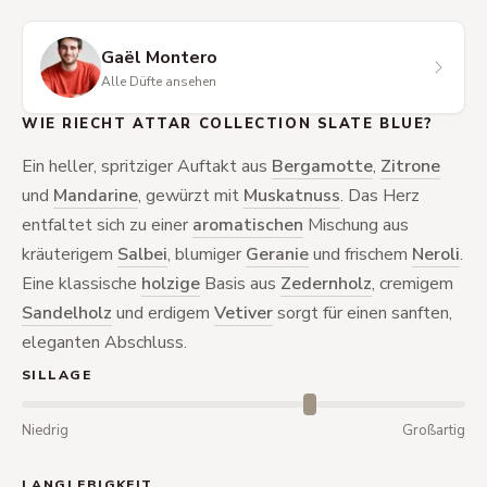
Gaël Montero
Alle Düfte ansehen
WIE RIECHT ATTAR COLLECTION SLATE BLUE?
Ein heller, spritziger Auftakt aus
Bergamotte
,
Zitrone
und
Mandarine
, gewürzt mit
Muskatnuss
. Das Herz
entfaltet sich zu einer
aromatischen
Mischung aus
kräuterigem
Salbei
, blumiger
Geranie
und frischem
Neroli
.
Eine klassische
holzige
Basis aus
Zedernholz
, cremigem
Sandelholz
und erdigem
Vetiver
sorgt für einen sanften,
eleganten Abschluss.
SILLAGE
Niedrig
Großartig
LANGLEBIGKEIT