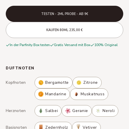
TESTEN - 2ML PROBE - AB 9€
·
·
KAUFEN
80ML
235,00 €
In der Parfinity Box testen
Gratis Versand mit Box
100% Original
DUFTNOTEN
Kopfnoten
Bergamotte
Zitrone
Mandarine
Muskatnuss
Herznoten
Salbei
Geranie
Neroli
Basisnoten
Zedernholz
Vetiver