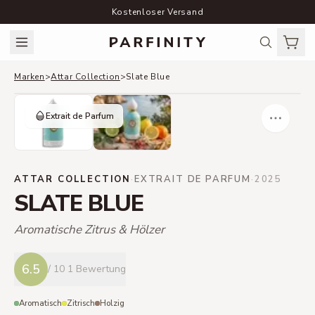
Kostenloser Versand
Marken
>
Attar Collection
>
Slate Blue
Extrait de Parfum
ATTAR COLLECTION
·
EXTRAIT DE PARFUM
·
2025
SLATE BLUE
Aromatische Zitrus & Hölzer
6.5
/ 10
1 Bewertung
Aromatisch
Zitrisch
Holzig