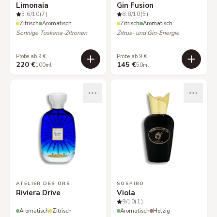
Limonaia
Gin Fusion
5.6
/10
(7)
8.8
/10
(5)
Zitrisch
Aromatisch
Zitrisch
Aromatisch
Sonnige Toskana-Zitronen
Zitrus- und Gin-Energie
Probe ab 9 €
Probe ab 9 €
220 €
145 €
100ml
50ml
ATELIER DES ORS
SOSPIRO
Riviera Drive
Viola
9
/10
(1)
Aromatisch
Zitrisch
Aromatisch
Holzig