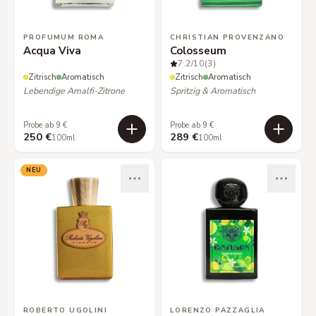
PROFUMUM ROMA
CHRISTIAN PROVENZANO
Acqua Viva
Colosseum
7.2
/10
(3)
Zitrisch
Aromatisch
Zitrisch
Aromatisch
Lebendige Amalfi-Zitrone
Spritzig & Aromatisch
Probe ab 9 €
Probe ab 9 €
250 €
289 €
100ml
100ml
NEU
ROBERTO UGOLINI
LORENZO PAZZAGLIA