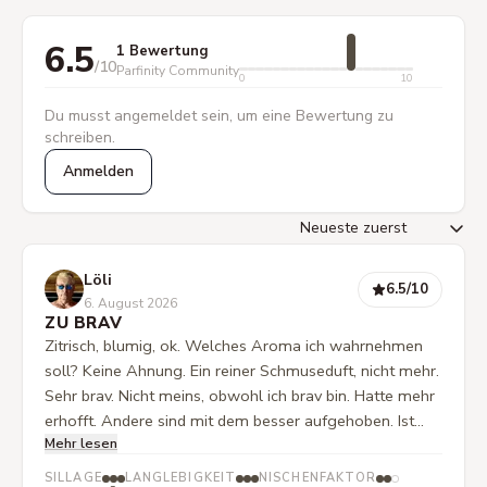
6.5
1 Bewertung
/10
Parfinity Community
0
10
Du musst angemeldet sein, um eine Bewertung zu
schreiben.
Anmelden
Löli
6.5
/10
6. August 2026
ZU BRAV
Zitrisch, blumig, ok. Welches Aroma ich wahrnehmen
soll? Keine Ahnung. Ein reiner Schmuseduft, nicht mehr.
Sehr brav. Nicht meins, obwohl ich brav bin. Hatte mehr
erhofft. Andere sind mit dem besser aufgehoben. Ist
Mehr lesen
auch kein ausgesprochener Frauenduft. PS: Hab mal
eine Dame gefragt, sie findet ihn gut, da sie wohl auf
SILLAGE
LANGLEBIGKEIT
NISCHENFAKTOR