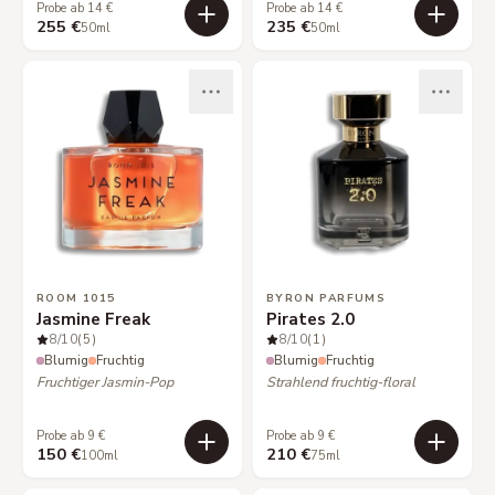
Probe ab 14 €
Probe ab 14 €
255 €
235 €
50ml
50ml
ROOM 1015
BYRON PARFUMS
Jasmine Freak
Pirates 2.0
8
/10
(5)
8
/10
(1)
Blumig
Fruchtig
Blumig
Fruchtig
Fruchtiger Jasmin-Pop
Strahlend fruchtig-floral
Probe ab 9 €
Probe ab 9 €
150 €
210 €
100ml
75ml