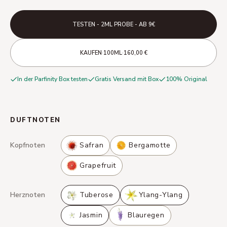
TESTEN - 2ML PROBE - AB 9€
·
·
KAUFEN
100ML
160,00 €
In der Parfinity Box testen
Gratis Versand mit Box
100% Original
DUFTNOTEN
Kopfnoten
Safran
Bergamotte
Grapefruit
Herznoten
Tuberose
Ylang-Ylang
Jasmin
Blauregen