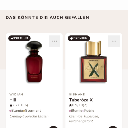
DAS KÖNNTE DIR AUCH GEFALLEN
PREMIUM
PREMIUM
WIDIAN
NISHANE
Hili
Tuberóza X
7.7
/10
(6)
8.5
/10
(2)
Blumig
Gourmand
Blumig
Pudrig
Cremig-tropische Blüten
Cremige Tuberose,
veilchengetönt.