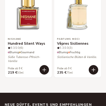
NISHANE
PARFUMS MDCI
Hundred Silent Ways
Vêpres Siciliennes
8.3
/10
(6)
5.3
/10
(3)
Blumig
Gourmand
Blumig
Fruchtig
Süße Tuberose-Pfirsich-
Sizilianische Blüten & Vanille.
Vanille
Probe ab 9 €
Probe ab 9 €
219 €
235 €
50ml
75ml
NEUE DÜFTE, EVENTS UND EMPFEHLUNGEN