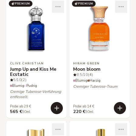
PREMIUM
PREMIUM
CLIVE CHRISTIAN
HIRAM GREEN
Jump Up and Kiss Me
Moon bloom
Ecstatic
8.5
/10
(4)
5
/10
(2)
Blumig
Harzig
Blumig
Pudrig
Cremiger Tuberose-Traum
Cremige Tuberose-Verführung
entfesselt.
Probe ab 29 €
Probe ab 14 €
565 €
220 €
50ml
50ml