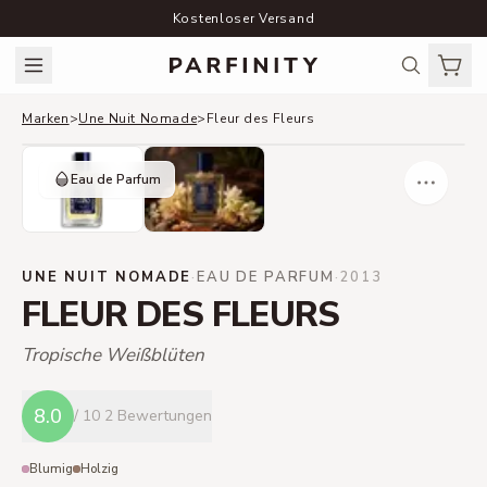
Kostenloser Versand
Marken
>
Une Nuit Nomade
>
Fleur des Fleurs
Eau de Parfum
UNE NUIT NOMADE
·
EAU DE PARFUM
·
2013
FLEUR DES FLEURS
Tropische Weißblüten
8.0
/ 10
2 Bewertungen
Blumig
Holzig