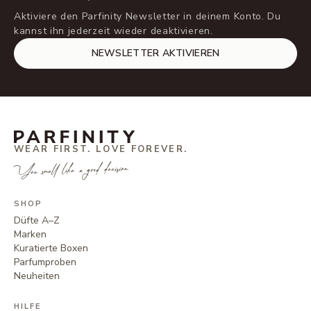
Aktiviere den Parfinity Newsletter in deinem Konto. Du
kannst ihn jederzeit wieder deaktivieren.
NEWSLETTER AKTIVIEREN
WEAR FIRST. LOVE FOREVER.
You smell like a good decision.
SHOP
Düfte A–Z
Marken
Kuratierte Boxen
Parfumproben
Neuheiten
HILFE