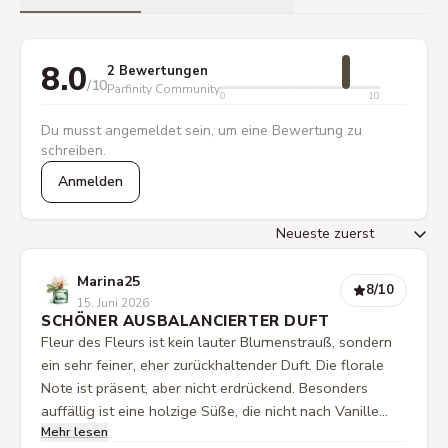
8.0
2 Bewertungen
/10
Parfinity Community
0
10
Du musst angemeldet sein, um eine Bewertung zu
schreiben.
Anmelden
Marina25
8
/10
15. Juni 2026
SCHÖNER AUSBALANCIERTER DUFT
Fleur des Fleurs ist kein lauter Blumenstrauß, sondern
ein sehr feiner, eher zurückhaltender Duft. Die florale
Note ist präsent, aber nicht erdrückend. Besonders
auffällig ist eine holzige Süße, die nicht nach Vanille
Mehr lesen
schmeckt, sondern vom Safran kommt. Dieser gibt dem