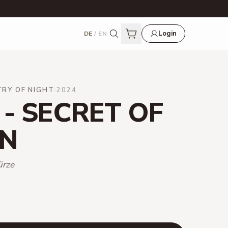
Login
DE
/
EN
RY OF NIGHT
·
2024
- SECRET OF
N
ürze