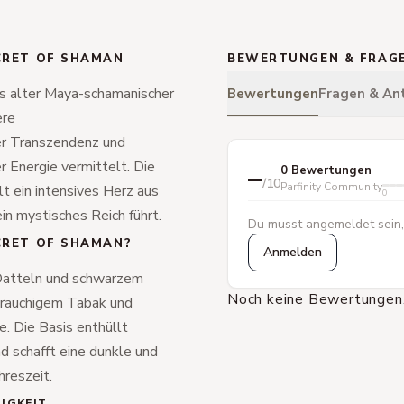
CRET OF SHAMAN
BEWERTUNGEN & FRAG
s alter Maya-schamanischer
Bewertungen
Fragen & An
ere
der Transzendenz und
r Energie vermittelt. Die
–
0 Bewertungen
/10
Parfinity Community
t ein intensives Herz aus
0
in mystisches Reich führt.
Du musst angemeldet sein,
CRET OF SHAMAN?
Anmelden
 Datteln und schwarzem
Noch keine Bewertungen.
s rauchigem Tabak und
e. Die Basis enthüllt
d schafft eine dunkle und
hreszeit.
IGKEIT