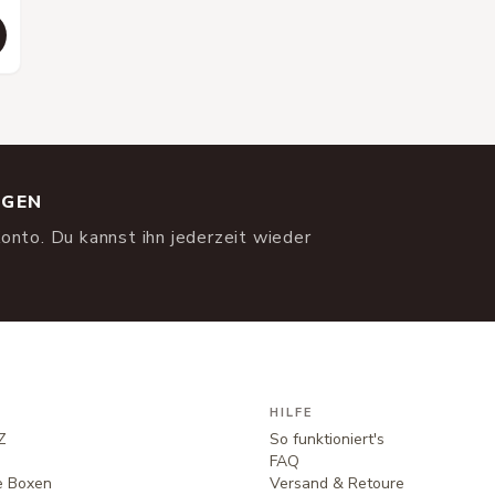
NGEN
onto. Du kannst ihn jederzeit wieder
HILFE
Z
So funktioniert's
FAQ
te Boxen
Versand & Retoure