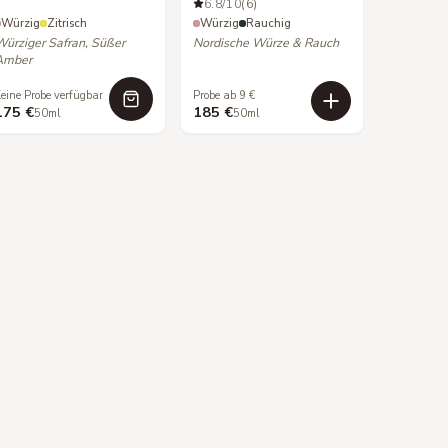
6.8
/10
(6)
Würzig
Zitrisch
Würzig
Rauchig
Würziger Safran, Süßer
Nordische Würze & Rauch
Amber
eine Probe verfügbar
Probe ab 9 €
175 €
185 €
50ml
50ml