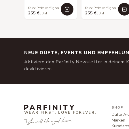
Keine Probe verfügbar
Keine Probe verfügbar
255 €
255 €
50ml
50ml
NEUE DÜFTE, EVENTS UND EMPFEHLU
Aktiviere den Parfinity Newsletter in deinem K
deaktivieren.
SHOP
WEAR FIRST. LOVE FOREVER.
Düfte A–
You smell like a good decision.
Marken
Kuratier