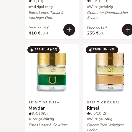
10
/10
(3)
8.3
/10
(13)
Holzig
Ledrig
Würzig
Holzig
Edles Leder, Tabak &
Opulenter Orientalischer
rauchiger Oud.
Schatz
Probe ab 19 €
Probe ab 14 €
410 €
255 €
50ml
50ml
PREMIUM (+
5
€)
PREMIUM (+
5
€)
SPIRIT OF DUBAI
SPIRIT OF DUBAI
Meydan
Rimal
9.4
/10
(5)
6.5
/10
(2)
Ledrig
Würzig
Würzig
Ledrig
Edles Leder & Gewürze
Orientalisch Würziges
Leder