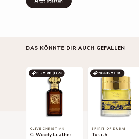
Jetzt starten
DAS KÖNNTE DIR AUCH GEFALLEN
PREMIUM (+
10
€)
PREMIUM (+
5
€)
CLIVE CHRISTIAN
SPIRIT OF DUBAI
C: Woody Leather
Turath