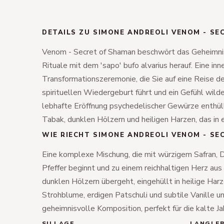
DETAILS ZU SIMONE ANDREOLI VENOM - SE
Venom - Secret of Shaman beschwört das Geheimni
Rituale mit dem 'sapo' bufo alvarius herauf. Eine inn
Transformationszeremonie, die Sie auf eine Reise 
spirituellen Wiedergeburt führt und ein Gefühl wilde
lebhafte Eröffnung psychedelischer Gewürze enthüll
Tabak, dunklen Hölzern und heiligen Harzen, das in e
WIE RIECHT SIMONE ANDREOLI VENOM - SE
Eine komplexe Mischung, die mit würzigem Safran,
Pfeffer beginnt und zu einem reichhaltigen Herz au
dunklen Hölzern übergeht, eingehüllt in heilige Harz
Strohblume, erdigen Patschuli und subtile Vanille un
geheimnisvolle Komposition, perfekt für die kalte Ja
SILLAGE
LANGLEB