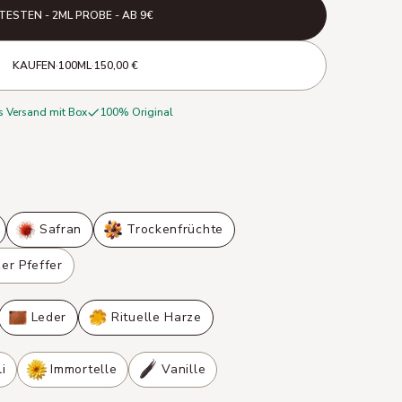
TESTEN - 2ML PROBE - AB 9€
KAUFEN
·
100ML
·
150,00 €
s Versand mit Box
100% Original
Safran
Trockenfrüchte
er Pfeffer
Leder
Rituelle Harze
i
Immortelle
Vanille