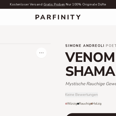
Kostenloser Versand
·
Gratis Proben
·
Nur 100% Originale Düfte
SIMONE ANDREOLI
·
POET
VENOM 
SHAMA
Mystische Rauchige Gew
Keine Bewertungen
Würzig
Rauchig
Holzig