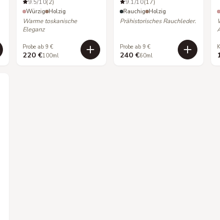
9.5
/10
(2)
9.1
/10
(17)
Würzig
Holzig
Rauchig
Holzig
Warme toskanische
Prähistorisches Rauchleder.
Eleganz
Probe ab 9 €
Probe ab 9 €
K
220 €
240 €
100ml
60ml