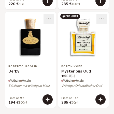
220 €
235 €
50ml
100ml
PREMIUM
ROBERTO UGOLINI
BORTNIKOFF
Derby
Mysterious Oud
9
/10
(1)
Würzig
Holzig
Würzig
Holzig
Stilsicher mit würzigem Holz
Würziger Orientalischer Oud
Probe ab 9 €
Probe ab 14 €
194 €
285 €
100ml
50ml