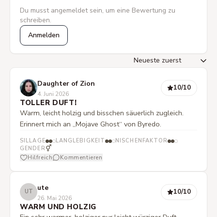
Du musst angemeldet sein, um eine Bewertung zu
schreiben.
Anmelden
Daughter of Zion
10
/10
4. Juni 2026
TOLLER DUFT!
Warm, leicht holzig und bisschen säuerlich zugleich.
Erinnert mich an „Mojave Ghost“ von Byredo.
SILLAGE
LANGLEBIGKEIT
NISCHENFAKTOR
⚥
GENDER
Hilfreich
Kommentieren
ute
10
/10
UT
26. Mai 2026
WARM UND HOLZIG