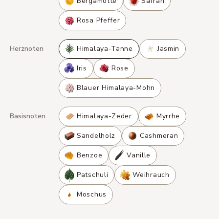
Bergamotte
Safran
Rosa Pfeffer
Herznoten
Himalaya-Tanne
Jasmin
Iris
Rose
Blauer Himalaya-Mohn
Basisnoten
Himalaya-Zeder
Myrrhe
Sandelholz
Cashmeran
Benzoe
Vanille
Patschuli
Weihrauch
Moschus