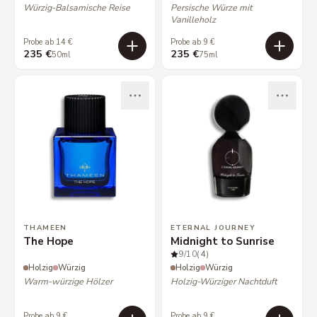
Würzig-Balsamische Reise
Persische Würze mit
Vanilleholz
Probe ab 14 €
Probe ab 9 €
235 €
235 €
50ml
75ml
THAMEEN
ETERNAL JOURNEY
The Hope
Midnight to Sunrise
9
/10
(4)
Holzig
Würzig
Holzig
Würzig
Warm-würzige Hölzer
Holzig-Würziger Nachtduft
Probe ab 9 €
Probe ab 9 €