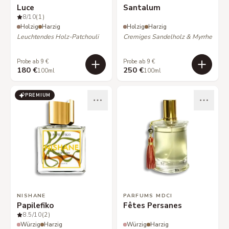
Luce
Santalum
8
/10
(1)
Holzig
Harzig
Holzig
Harzig
Leuchtendes Holz-Patchouli
Cremiges Sandelholz & Myrrhe
Probe ab 9 €
Probe ab 9 €
180 €
250 €
100ml
100ml
PREMIUM
NISHANE
PARFUMS MDCI
Papilefiko
Fêtes Persanes
8.5
/10
(2)
Würzig
Harzig
Würzig
Harzig