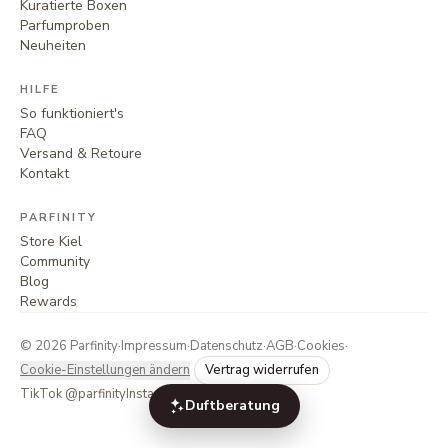
Kuratierte Boxen
Parfumproben
Neuheiten
HILFE
So funktioniert's
FAQ
Versand & Retoure
Kontakt
PARFINITY
Store Kiel
Community
Blog
Rewards
©
2026
Parfinity
·
Impressum
·
Datenschutz
·
AGB
·
Cookies
·
Cookie-Einstellungen ändern
Vertrag widerrufen
TikTok @parfinity
Instagram @parfinity.de
Duftberatung