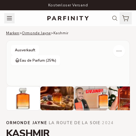
Kostenloser Versand
Marken
>
Ormonde Jayne
>
Kashmir
Ausverkauft
Eau de Parfum
(25%)
ORMONDE JAYNE
·
LA ROUTE DE LA SOIE
·
2024
KASHMIR