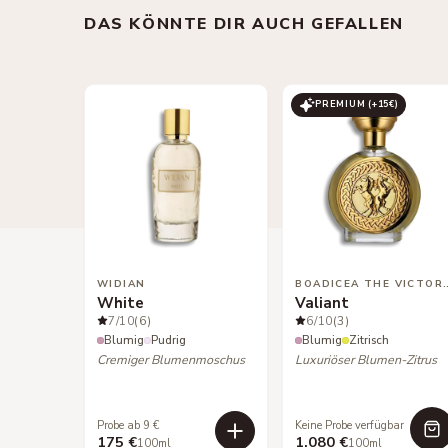
DAS KÖNNTE DIR AUCH GEFALLEN
PREMIUM (+
15
€)
WIDIAN
BOADICEA THE
White
Valiant
7
/10
(6)
6
/10
(3)
Blumig
Pudrig
Blumig
Zitrisch
Cremiger Blumenmoschus
Luxuriöser Blumen-Zitrus
Probe ab 9 €
Keine Probe verfügbar
175 €
1.080 €
100ml
100ml