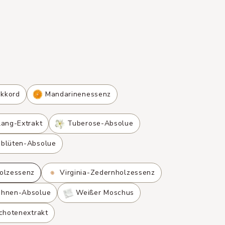
akkord
Mandarinenessenz
lang-Extrakt
Tuberose-Absolue
blüten-Absolue
olzessenz
Virginia-Zedernholzessenz
ohnen-Absolue
Weißer Moschus
chotenextrakt