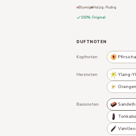
Blumig
Holzig
Pudrig
100% Original
DUFTNOTEN
Kopfnoten
Pfirsich
Herznoten
Ylang-Y
Orangen
Basisnoten
Sandelh
Tonkab
Vanilles