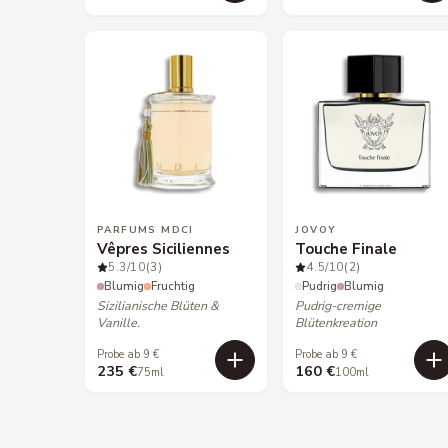
PARFUMS MDCI
JOVOY
Vêpres Siciliennes
Touche Finale
5.3
/10
(3)
4.5
/10
(2)
Blumig
Fruchtig
Pudrig
Blumig
Sizilianische Blüten &
Pudrig-cremige
Vanille.
Blütenkreation
Probe ab 9 €
Probe ab 9 €
235 €
160 €
75ml
100ml