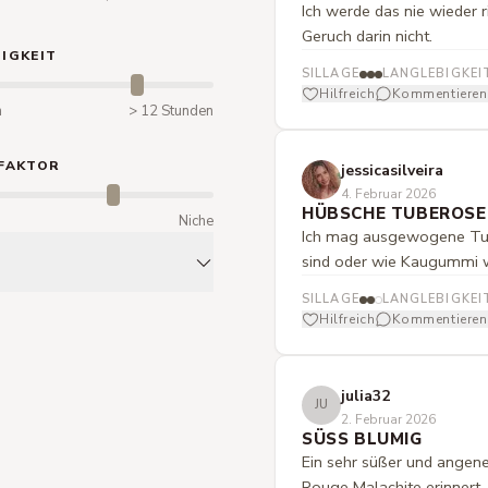
Ich werde das nie wieder
Geruch darin nicht.
IGKEIT
SILLAGE
LANGLEBIGKEI
Hilfreich
Kommentieren
n
> 12 Stunden
FAKTOR
jessicasilveira
4. Februar 2026
HÜBSCHE TUBEROSE,
m
Niche
Ich mag ausgewogene Tube
sind oder wie Kaugummi wi
SILLAGE
LANGLEBIGKEI
Hilfreich
Kommentieren
julia32
JU
2. Februar 2026
SÜSS BLUMIG
Ein sehr süßer und angene
Rouge Malachite erinnert.