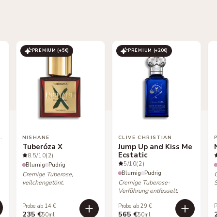
PREMIUM (+
5
€)
PREMIUM (+
20
€)
 VICTORIOUS
NISHANE
CLIVE CHRISTIAN
Tuberóza X
Jump Up and Kiss Me
Ecstatic
8.5
/10
(2)
5
/10
(2)
Blumig
Pudrig
Blumig
Pudrig
Cremige Tuberose,
veilchengetönt.
Cremige Tuberose-
S
Verführung entfesselt.
Probe ab 14 €
Probe ab 29 €
P
235 €
565 €
50ml
50ml