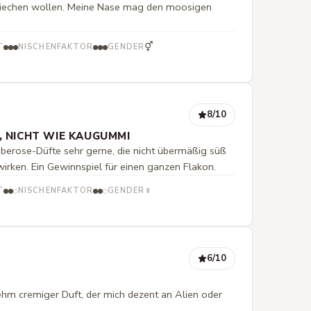
 riechen wollen. Meine Nase mag den moosigen
⚥
T
NISCHENFAKTOR
GENDER
8
/10
 NICHT WIE KAUGUMMI
rose-Düfte sehr gerne, die nicht übermäßig süß
rken. Ein Gewinnspiel für einen ganzen Flakon.
♀
T
NISCHENFAKTOR
GENDER
6
/10
hm cremiger Duft, der mich dezent an Alien oder