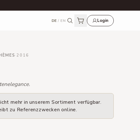
Login
DE
/
EN
HÈMES
·
2016
tenelegance.
icht mehr in unserem Sortiment verfügbar.
eibt zu Referenzzwecken online.