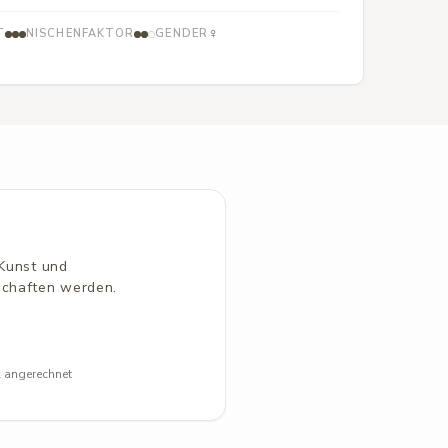
♀
T
NISCHENFAKTOR
GENDER
 Kunst und
schaften werden.
l angerechnet