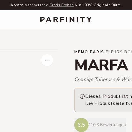
Kostenloser Versand
·
Gratis Proben
·
Nur 100% Originale Düfte
MEMO PARIS
·
FLEURS BO
MARFA
Cremige Tuberose & Wüs
Dieses Produkt ist n
Die Produktseite bl
6.5
/ 10
3 Bewertungen