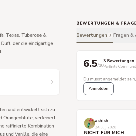
BEWERTUNGEN & FRAG
rfa, Texas. Tuberose &
Bewertungen
Fragen &
3
Duft, der die einzigartige
t.
6.5
3 Bewertungen
/10
Parfinity Communi
Du musst angemeldet sein,
Anmelden
ten und entwickelt sich zu
d Orangenblüte, verfeinert
ashish
ne raffinierte Kombination
24. Juli 2026
NICHT FÜR MICH
 und Vanille, die eine