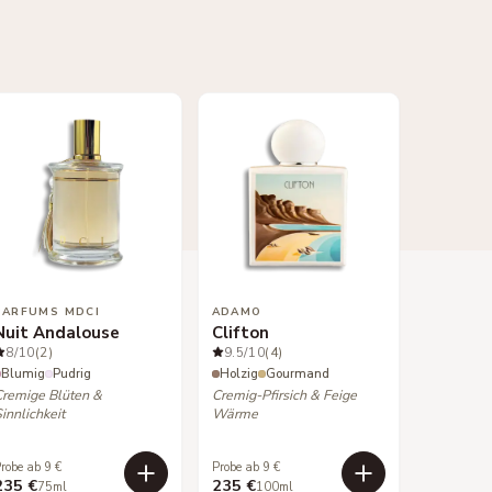
PARFUMS MDCI
ADAMO
Nuit Andalouse
Clifton
8
/10
(2)
9.5
/10
(4)
Blumig
Pudrig
Holzig
Gourmand
Cremige Blüten &
Cremig-Pfirsich & Feige
innlichkeit
Wärme
robe ab 9 €
Probe ab 9 €
235 €
235 €
75ml
100ml