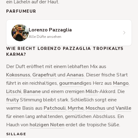
ein Lächeln auf der Haut.
PARFUMEUR
Lorenzo Pazzaglia
Alle Düfte ansehen
WIE RIECHT LORENZO PAZZAGLIA TROPIKALYS
KARMA?
Der Duft eröffnet mit einem lebhaften Mix aus
Kokosnuss
,
Grapefruit
und
Ananas
. Dieser frische Start
führt in ein reichhaltiges,
gourmand
iges Herz aus
Mango
,
Litschi
,
Banane
und einem cremigen
Milch
-Akkord. Die
fruity
Stimmung bleibt stark. Schließlich sorgt eine
warme Basis aus
Patchouli
,
Myrrhe
,
Moschus
und
Vanille
für einen lang anhaltenden, gemütlichen Abschluss. Ein
Hauch von
holzigen Noten
erdet die tropische Süße.
SILLAGE