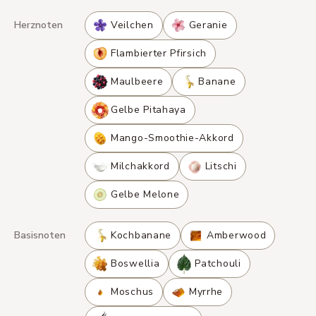
Herznoten
Veilchen
Geranie
Flambierter Pfirsich
Maulbeere
Banane
Gelbe Pitahaya
Mango-Smoothie-Akkord
Milchakkord
Litschi
Gelbe Melone
Basisnoten
Kochbanane
Amberwood
Boswellia
Patchouli
Moschus
Myrrhe