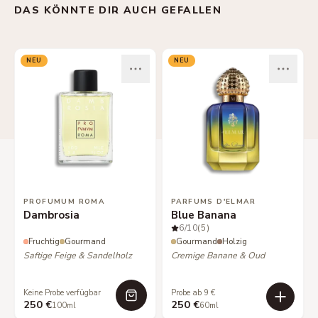
DAS KÖNNTE DIR AUCH GEFALLEN
NEU
NEU
PROFUMUM ROMA
PARFUMS D'ELMAR
Dambrosia
Blue Banana
6
/10
(5)
Fruchtig
Gourmand
Gourmand
Holzig
Saftige Feige & Sandelholz
Cremige Banane & Oud
Keine Probe verfügbar
Probe ab 9 €
250 €
250 €
100ml
60ml