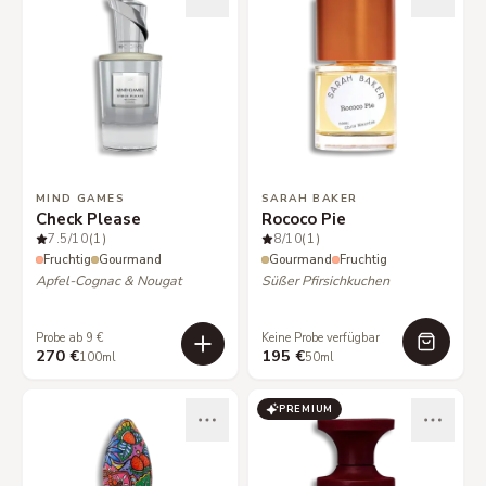
MIND GAMES
SARAH BAKER
Check Please
Rococo Pie
7.5
/10
(1)
8
/10
(1)
Fruchtig
Gourmand
Gourmand
Fruchtig
Apfel-Cognac & Nougat
Süßer Pfirsichkuchen
Probe ab 9 €
Keine Probe verfügbar
270 €
195 €
100ml
50ml
PREMIUM