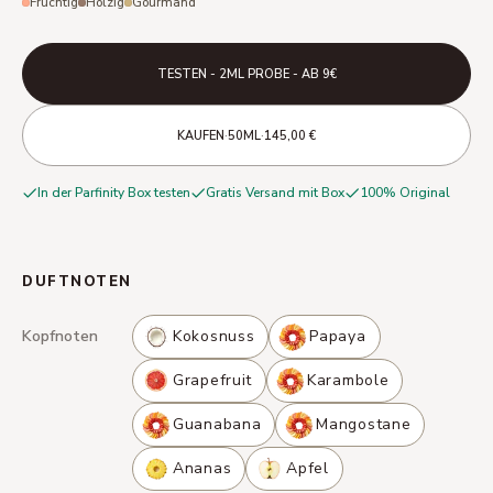
Fruchtig
Holzig
Gourmand
TESTEN - 2ML PROBE - AB 9€
·
·
KAUFEN
50ML
145,00 €
In der Parfinity Box testen
Gratis Versand mit Box
100% Original
DUFTNOTEN
Kopfnoten
Kokosnuss
Papaya
Grapefruit
Karambole
Guanabana
Mangostane
Ananas
Apfel