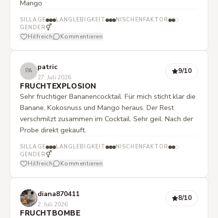
Mango
SILLAGE
LANGLEBIGKEIT
NISCHENFAKTOR
⚥
GENDER
Hilfreich
Kommentieren
patric
9
/10
PA
27. Juli 2026
FRUCHTEXPLOSION
Sehr fruchtiger Bananencocktail. Für mich sticht klar die
Banane, Kokosnuss und Mango heraus. Der Rest
verschmilzt zusammen im Cocktail. Sehr geil. Nach der
Probe direkt gekauft.
SILLAGE
LANGLEBIGKEIT
NISCHENFAKTOR
⚥
GENDER
Hilfreich
Kommentieren
diana870411
8
/10
2. Juli 2026
FRUCHTBOMBE