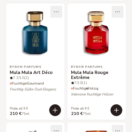
BYRON PARFUMS
BYRON PARFUMS
Mula Mula Art Déco
Mula Mula Rouge
Extrême
7.3
/10
(2)
7
/10
(1)
Fruchtig
Gourmand
Fruchtig
Holzig
Fruchtig-Süße Oud-Eleganz
Intensive fruchtige Hölzer
Probe ab 9 €
Probe ab 9 €
210 €
210 €
75ml
75ml