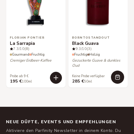
FLORIAN PONTIER
BORNTOSTANDOUT
La Sarrapia
Black Guava
7.3
/10
(8)
9.3
/10
(3)
Gourmand
Fruchtig
Fruchtig
Holzig
Cremiger Erdbeer-Kaffee
Gezuckerte Guave & dunkles
Oud
Probe ab 9 €
Keine Probe verfügbar
195 €
285 €
100ml
50ml
NEUE DÜFTE, EVENTS UND EMPFEHLUNGEN
Aktiviere den Parfinity Newsletter in deinem Konto. Du