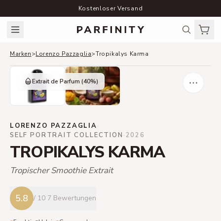
Kostenloser Versand
Marken
>
Lorenzo Pazzaglia
>
Tropikalys Karma
Extrait de Parfum
(40%)
LORENZO PAZZAGLIA
·
SELF PORTRAIT COLLECTION
·
2026
TROPIKALYS KARMA
Tropischer Smoothie Extrait
5.8
/ 10
7 Bewertungen